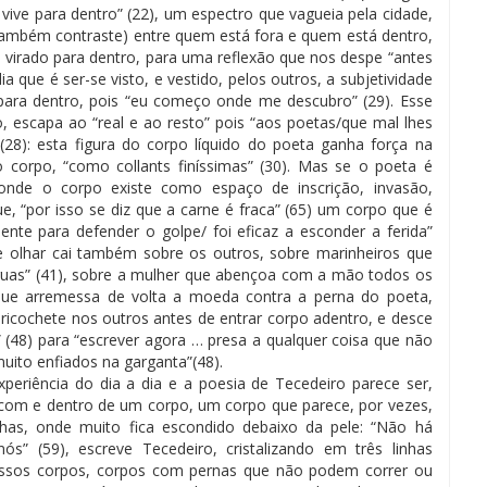
vive para dentro” (22), um espectro que vagueia pela cidade,
 também contraste) entre quem está fora e quem está dentro,
é virado para dentro, para uma reflexão que nos despe “antes
a que é ser-se visto, e vestido, pelos outros, a subjetividade
para dentro, pois “eu começo onde me descubro” (29). Esse
, escapa ao “real e ao resto” pois “aos poetas/que mal lhes
(28): esta figura do corpo líquido do poeta ganha força na
corpo, “como collants finíssimas” (30). Mas se o poeta é
 onde o corpo existe como espaço de inscrição, invasão,
e, “por isso se diz que a carne é fraca” (65) um corpo que é
ciente para defender o golpe/ foi eficaz a esconder a ferida”
e olhar cai também sobre os outros, sobre marinheiros que
guas” (41), sobre a mulher que abençoa com a mão todos os
que arremessa de volta a moeda contra a perna do poeta,
z ricochete nos outros antes de entrar corpo adentro, e desce
 (48) para “escrever agora … presa a qualquer coisa que não
ito enfiados na garganta”(48).
eriência do dia a dia e a poesia de Tecedeiro parece ser,
 com e dentro de um corpo, um corpo que parece, por vezes,
has, onde muito fica escondido debaixo da pele: “Não há
s” (59), escreve Tecedeiro, cristalizando em três linhas
ossos corpos, corpos com pernas que não podem correr ou