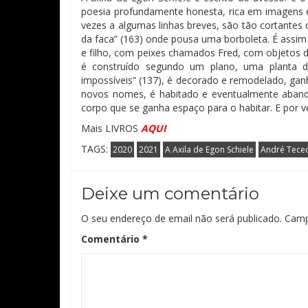
poesia profundamente honesta, rica em imagens 
vezes a algumas linhas breves, são tão cortantes
da faca” (163) onde pousa uma borboleta. É assi
e filho, com peixes chamados Fred, com objetos d
é construído segundo um plano, uma planta d
impossíveis” (137), é decorado e remodelado, g
novos nomes, é habitado e eventualmente aban
corpo que se ganha espaço para o habitar. E por v
Mais LIVROS
AQUI
TAGS:
2020
2021
A Axila de Egon Schiele
André Tece
Deixe um comentário
O seu endereço de email não será publicado.
Camp
Comentário
*