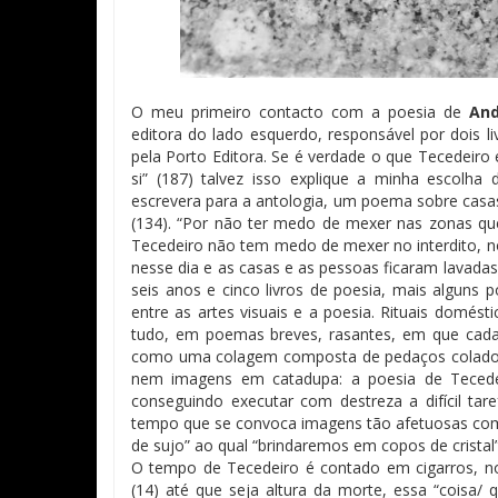
O meu primeiro contacto com a poesia de
And
editora do lado esquerdo, responsável por dois l
pela Porto Editora. Se é verdade o que Tecedeir
si” (187) talvez isso explique a minha escolha
escrevera para a antologia, um poema sobre casas
(134). “Por não ter medo de mexer nas zonas que
Tecedeiro não tem medo de mexer no interdito, no i
nesse dia e as casas e as pessoas ficaram lavadas
seis anos e cinco livros de poesia, mais alguns 
entre as artes visuais e a poesia. Rituais domést
tudo, em poemas breves, rasantes, em que cada 
como uma colagem composta de pedaços colados c
nem imagens em catadupa: a poesia de Tecede
conseguindo executar com destreza a difícil ta
tempo que se convoca imagens tão afetuosas como
de sujo” ao qual “brindaremos em copos de cristal”
O tempo de Tecedeiro é contado em cigarros, n
(14) até que seja altura da morte, essa “coisa/ 