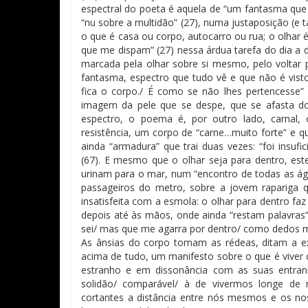
espectral do poeta é aquela de “um fantasma que 
“nu sobre a multidão” (27), numa justaposição (e
o que é casa ou corpo, autocarro ou rua; o olhar 
que me dispam” (27) nessa árdua tarefa do dia a di
marcada pela olhar sobre si mesmo, pelo voltar 
fantasma, espectro que tudo vê e que não é visto
fica o corpo./ É como se não lhes pertencesse” 
imagem da pele que se despe, que se afasta do 
espectro, o poema é, por outro lado, carnal,
resistência, um corpo de “carne…muito forte” e qu
ainda “armadura” que trai duas vezes: “foi insufi
(67). E mesmo que o olhar seja para dentro, est
urinam para o mar, num “encontro de todas as á
passageiros do metro, sobre a jovem rapariga 
insatisfeita com a esmola: o olhar para dentro fa
depois até às mãos, onde ainda “restam palavras”
sei/ mas que me agarra por dentro/ como dedos mu
As ânsias do corpo tomam as rédeas, ditam a exp
acima de tudo, um manifesto sobre o que é viver
estranho e em dissonância com as suas entran
solidão/ comparável/ à de vivermos longe de nó
cortantes a distância entre nós mesmos e os n