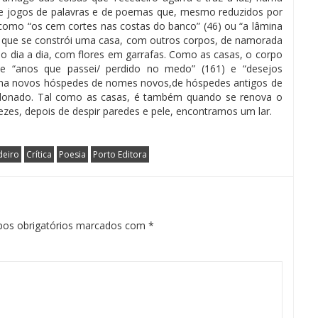
e jogos de palavras e de poemas que, mesmo reduzidos por
 como “os cem cortes nas costas do banco” (46) ou “a lâmina
m que se constrói uma casa, com outros corpos, de namorada
o dia a dia, com flores em garrafas. Como as casas, o corpo
e “anos que passei/ perdido no medo” (161) e “desejos
anha novos hóspedes de nomes novos,de hóspedes antigos de
donado. Tal como as casas, é também quando se renova o
ezes, depois de despir paredes e pele, encontramos um lar.
deiro
Crítica
Poesia
Porto Editora
os obrigatórios marcados com
*