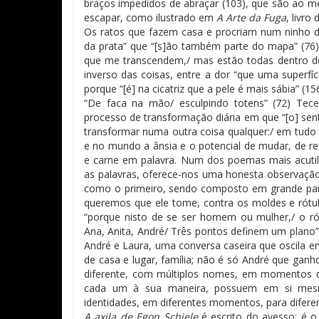
braços impedidos de abraçar (103), que são ao m
escapar, como ilustrado em
A Arte da Fuga
, livro
Os ratos que fazem casa e procriam num ninho d
da prata” que “[s]ão também parte do mapa” (76)
que me transcendem,/ mas estão todas dentro de
inverso das coisas, entre a dor “que uma superfí
porque “[é] na cicatriz que a pele é mais sábia” (156
“De faca na mão/ esculpindo totens” (72) Te
processo de transformação diária em que “[o] sen
transformar numa outra coisa qualquer:/ em tudo 
e no mundo a ânsia e o potencial de mudar, de re
e carne em palavra. Num dos poemas mais acuti
as palavras, oferece-nos uma honesta observação 
como o primeiro, sendo composto em grande part
queremos que ele tome, contra os moldes e rótu
“porque nisto de se ser homem ou mulher,/ o ró
Ana, Anita, André/ Três pontos definem um plano”
André e Laura, uma conversa caseira que oscila e
de casa e lugar, família; não é só André que g
diferente, com múltiplos nomes, em momentos di
cada um à sua maneira, possuem em si mesmo
identidades, em diferentes momentos, para diferen
A axila de Egon Schiele
é escrito do avesso: é o