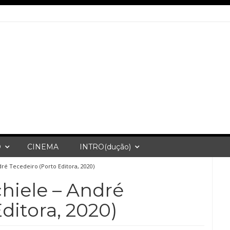
O
CINEMA
INTRO(dução)
dré Tecedeiro (Porto Editora, 2020)
chiele – André
ditora, 2020)