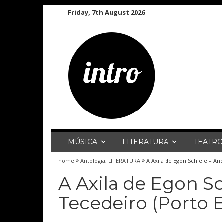
Skip
Friday, 7th August 2026
to
content
MÚSICA
LITERATURA
TEATR
home
Antologia
,
LITERATURA
A Axila de Egon Schiele – An
A Axila de Egon S
Tecedeiro (Porto E