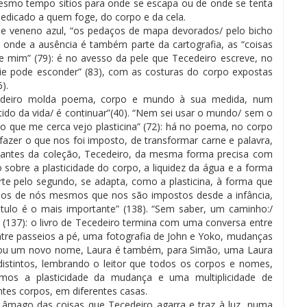
esmo tempo sítios para onde se escapa ou de onde se tenta
 dedicado a quem foge, do corpo e da cela.
e veneno azul, “os pedaços de mapa devorados/ pelo bicho
 onde a ausência é também parte da cartografia, as “coisas
 mim” (79): é no avesso da pele que Tecedeiro escreve, no
cie pode esconder” (83), com as costuras do corpo expostas
).
cedeiro molda poema, corpo e mundo à sua medida, num
tido da vida/ é continuar”(40). “Nem sei usar o mundo/ sem o
o que me cerca vejo plasticina” (72): há no poema, no corpo
fazer o que nos foi imposto, de transformar carne e palavra,
lantes da coleção, Tecedeiro, da mesma forma precisa com
sobre a plasticidade do corpo, a liquidez da água e a forma
e pelo segundo, se adapta, como a plasticina, à forma que
los de nós mesmos que nos são impostos desde a infância,
tulo é o mais importante” (138). “Sem saber, um caminho:/
 (137): o livro de Tecedeiro termina com uma conversa entre
ntre passeios a pé, uma fotografia de John e Yoko, mudanças
anhou um novo nome, Laura é também, para Simão, uma Laura
stintos, lembrando o leitor que todos os corpos e nomes,
s a plasticidade da mudança e uma multiplicidade de
tes corpos, em diferentes casas.
 âmago das coisas que Tecedeiro agarra e traz à luz, numa