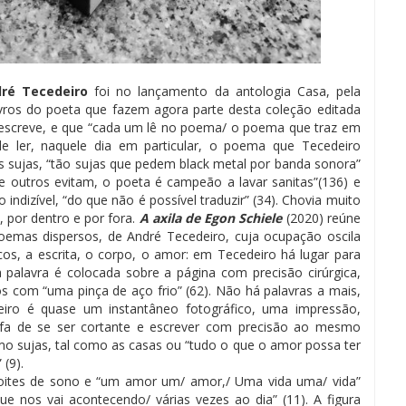
ré Tecedeiro
foi no lançamento da antologia Casa, pela
ivros do poeta que fazem agora parte desta coleção editada
o escreve, e que “cada um lê no poema/ o poema que traz em
 de ler, naquele dia em particular, o poema que Tecedeiro
 sujas, “tão sujas que pedem black metal por banda sonora”
 outros evitam, o poeta é campeão a lavar sanitas”(136) e
ndizível, “do que não é possível traduzir” (34). Chovia muito
, por dentro e por fora.
A axila de Egon Schiele
(2020) reúne
poemas dispersos, de André Tecedeiro, cuja ocupação oscila
icos, a escrita, o corpo, o amor: em Tecedeiro há lugar para
palavra é colocada sobre a página com precisão cirúrgica,
om “uma pinça de aço frio” (62). Não há palavras a mais,
iro é quase um instantâneo fotográfico, uma impressão,
refa de se ser cortante e escrever com precisão ao mesmo
 sujas, tal como as casas ou “tudo o que o amor possa ter
 (9).
oites de sono e “um amor um/ amor,/ Uma vida uma/ vida”
que nos vai acontecendo/ várias vezes ao dia” (11). A figura