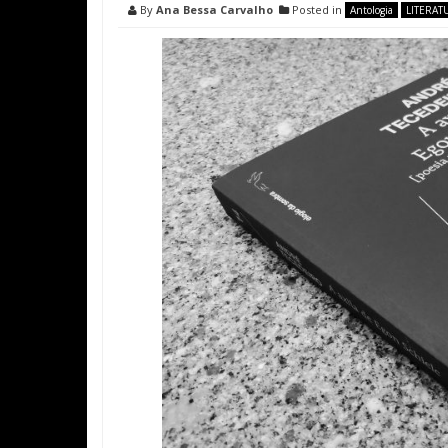
By
Ana Bessa Carvalho
Posted in
Antologia
LITERAT