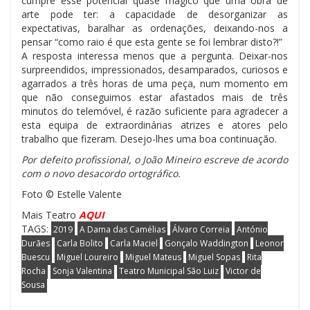
cumpre esse potencial quase mágico que uma obra de
arte pode ter: a capacidade de desorganizar as
expectativas, baralhar as ordenações, deixando-nos a
pensar “como raio é que esta gente se foi lembrar disto?!”
A resposta interessa menos que a pergunta. Deixar-nos
surpreendidos, impressionados, desamparados, curiosos e
agarrados a três horas de uma peça, num momento em
que não conseguimos estar afastados mais de três
minutos do telemóvel, é razão suficiente para agradecer a
esta equipa de extraordinárias atrizes e atores pelo
trabalho que fizeram. Desejo-lhes uma boa continuação.
Por defeito profissional, o João Mineiro escreve de acordo
com o novo desacordo ortográfico.
Foto © Estelle Valente
Mais Teatro
AQUI
TAGS:
2019
A Dama das Camélias
Álvaro Correia
António
Durães
Carla Bolito
Carla Maciel
Gonçalo Waddington
Leonor
Buescu
Miguel Loureiro
Miguel Mateus
Miguel Sopas
Rita
Rocha
Sonja Valentina
Teatro Municipal São Luiz
Victor de
Sousa