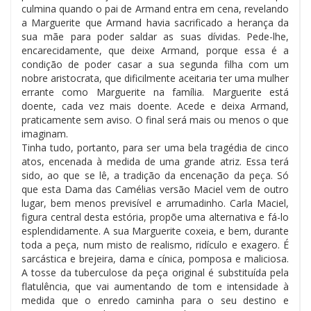
culmina quando o pai de Armand entra em cena, revelando
a Marguerite que Armand havia sacrificado a herança da
sua mãe para poder saldar as suas dívidas. Pede-lhe,
encarecidamente, que deixe Armand, porque essa é a
condição de poder casar a sua segunda filha com um
nobre aristocrata, que dificilmente aceitaria ter uma mulher
errante como Marguerite na família. Marguerite está
doente, cada vez mais doente. Acede e deixa Armand,
praticamente sem aviso. O final será mais ou menos o que
imaginam.
Tinha tudo, portanto, para ser uma bela tragédia de cinco
atos, encenada à medida de uma grande atriz. Essa terá
sido, ao que se lê, a tradição da encenação da peça. Só
que esta Dama das Camélias versão Maciel vem de outro
lugar, bem menos previsível e arrumadinho. Carla Maciel,
figura central desta estória, propõe uma alternativa e fá-lo
esplendidamente. A sua Marguerite coxeia, e bem, durante
toda a peça, num misto de realismo, ridículo e exagero. É
sarcástica e brejeira, dama e cínica, pomposa e maliciosa.
A tosse da tuberculose da peça original é substituída pela
flatulência, que vai aumentando de tom e intensidade à
medida que o enredo caminha para o seu destino e