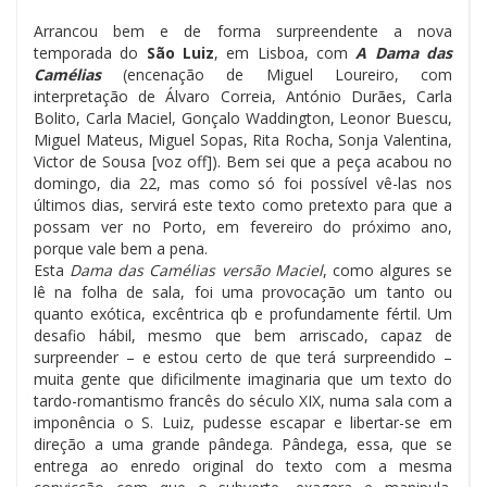
Arrancou bem e de forma surpreendente a nova
temporada do
São Luiz
, em Lisboa, com
A Dama das
Camélias
(encenação de Miguel Loureiro, com
interpretação de Álvaro Correia, António Durães, Carla
Bolito, Carla Maciel, Gonçalo Waddington, Leonor Buescu,
Miguel Mateus, Miguel Sopas, Rita Rocha, Sonja Valentina,
Victor de Sousa [voz off]). Bem sei que a peça acabou no
domingo, dia 22, mas como só foi possível vê-las nos
últimos dias, servirá este texto como pretexto para que a
possam ver no Porto, em fevereiro do próximo ano,
porque vale bem a pena.
Esta
Dama das Camélias versão Maciel
, como algures se
lê na folha de sala, foi uma provocação um tanto ou
quanto exótica, excêntrica qb e profundamente fértil. Um
desafio hábil, mesmo que bem arriscado, capaz de
surpreender – e estou certo de que terá surpreendido –
muita gente que dificilmente imaginaria que um texto do
tardo-romantismo francês do século XIX, numa sala com a
imponência o S. Luiz, pudesse escapar e libertar-se em
direção a uma grande pândega. Pândega, essa, que se
entrega ao enredo original do texto com a mesma