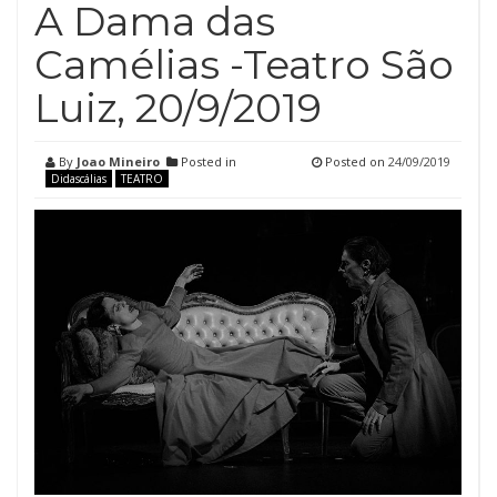
A Dama das
Camélias -Teatro São
Luiz, 20/9/2019
By
Joao Mineiro
Posted in
Posted on
24/09/2019
Didascálias
TEATRO