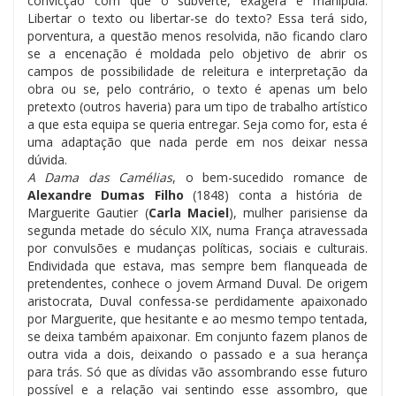
convicção com que o subverte, exagera e manipula.
Libertar o texto ou libertar-se do texto? Essa terá sido,
porventura, a questão menos resolvida, não ficando claro
se a encenação é moldada pelo objetivo de abrir os
campos de possibilidade de releitura e interpretação da
obra ou se, pelo contrário, o texto é apenas um belo
pretexto (outros haveria) para um tipo de trabalho artístico
a que esta equipa se queria entregar. Seja como for, esta é
uma adaptação que nada perde em nos deixar nessa
dúvida.
A Dama das Camélias
, o bem-sucedido romance de
Alexandre Dumas Filho
(1848) conta a história de
Marguerite Gautier (
Carla Maciel
), mulher parisiense da
segunda metade do século XIX, numa França atravessada
por convulsões e mudanças políticas, sociais e culturais.
Endividada que estava, mas sempre bem flanqueada de
pretendentes, conhece o jovem Armand Duval. De origem
aristocrata, Duval confessa-se perdidamente apaixonado
por Marguerite, que hesitante e ao mesmo tempo tentada,
se deixa também apaixonar. Em conjunto fazem planos de
outra vida a dois, deixando o passado e a sua herança
para trás. Só que as dívidas vão assombrando esse futuro
possível e a relação vai sentindo esse assombro, que