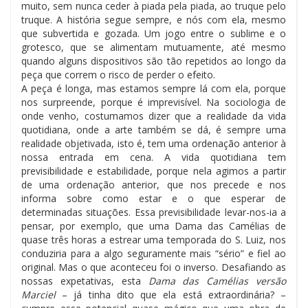
muito, sem nunca ceder à piada pela piada, ao truque pelo
truque. A história segue sempre, e nós com ela, mesmo
que subvertida e gozada. Um jogo entre o sublime e o
grotesco, que se alimentam mutuamente, até mesmo
quando alguns dispositivos são tão repetidos ao longo da
peça que correm o risco de perder o efeito.
A peça é longa, mas estamos sempre lá com ela, porque
nos surpreende, porque é imprevisível. Na sociologia de
onde venho, costumamos dizer que a realidade da vida
quotidiana, onde a arte também se dá, é sempre uma
realidade objetivada, isto é, tem uma ordenação anterior à
nossa entrada em cena. A vida quotidiana tem
previsibilidade e estabilidade, porque nela agimos a partir
de uma ordenação anterior, que nos precede e nos
informa sobre como estar e o que esperar de
determinadas situações. Essa previsibilidade levar-nos-ia a
pensar, por exemplo, que uma Dama das Camélias de
quase três horas a estrear uma temporada do S. Luiz, nos
conduziria para a algo seguramente mais “sério” e fiel ao
original. Mas o que aconteceu foi o inverso. Desafiando as
nossas expetativas, esta
Dama das Camélias versão
Marciel
– já tinha dito que ela está extraordinária? –