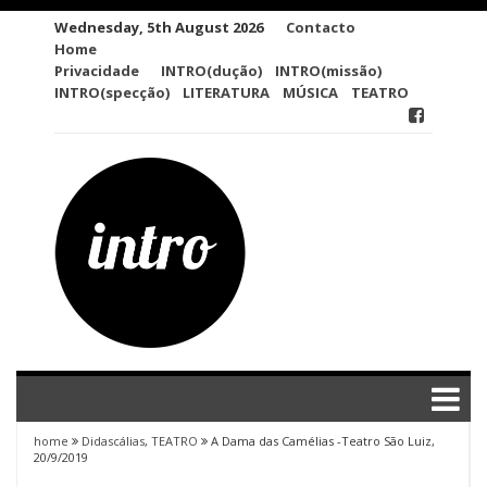
Skip
Wednesday, 5th August 2026
Contacto
to
Home
content
Privacidade
INTRO(dução)
INTRO(missão)
INTRO(specção)
LITERATURA
MÚSICA
TEATRO
home
Didascálias
,
TEATRO
A Dama das Camélias -Teatro São Luiz,
20/9/2019