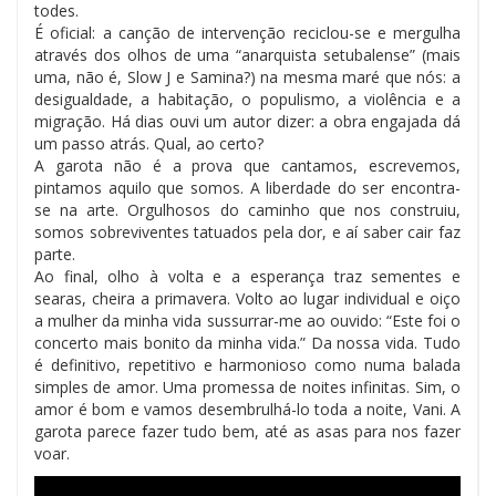
todes.
É oficial: a canção de intervenção reciclou-se e mergulha
através dos olhos de uma “anarquista setubalense” (mais
uma, não é, Slow J e Samina?) na mesma maré que nós: a
desigualdade, a habitação, o populismo, a violência e a
migração. Há dias ouvi um autor dizer: a obra engajada dá
um passo atrás. Qual, ao certo?
A garota não é a prova que cantamos, escrevemos,
pintamos aquilo que somos. A liberdade do ser encontra-
se na arte. Orgulhosos do caminho que nos construiu,
somos sobreviventes tatuados pela dor, e aí saber cair faz
parte.
Ao final, olho à volta e a esperança traz sementes e
searas, cheira a primavera. Volto ao lugar individual e oiço
a mulher da minha vida sussurrar-me ao ouvido: “Este foi o
concerto mais bonito da minha vida.” Da nossa vida. Tudo
é definitivo, repetitivo e harmonioso como numa balada
simples de amor. Uma promessa de noites infinitas. Sim, o
amor é bom e vamos desembrulhá-lo toda a noite, Vani. A
garota parece fazer tudo bem, até as asas para nos fazer
voar.