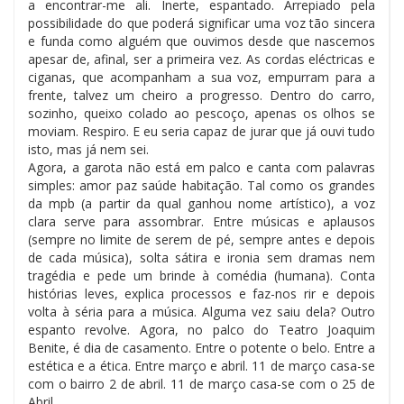
a encontrar-me ali. Inerte, espantado. Arrepiado pela
possibilidade do que poderá significar uma voz tão sincera
e funda como alguém que ouvimos desde que nascemos
apesar de, afinal, ser a primeira vez. As cordas eléctricas e
ciganas, que acompanham a sua voz, empurram para a
frente, talvez um cheiro a progresso. Dentro do carro,
sozinho, queixo colado ao pescoço, apenas os olhos se
moviam. Respiro. E eu seria capaz de jurar que já ouvi tudo
isto, mas já nem sei.
Agora, a garota não está em palco e canta com palavras
simples: amor paz saúde habitação. Tal como os grandes
da mpb (a partir da qual ganhou nome artístico), a voz
clara serve para assombrar. Entre músicas e aplausos
(sempre no limite de serem de pé, sempre antes e depois
de cada música), solta sátira e ironia sem dramas nem
tragédia e pede um brinde à comédia (humana). Conta
histórias leves, explica processos e faz-nos rir e depois
volta à séria para a música. Alguma vez saiu dela? Outro
espanto revolve. Agora, no palco do Teatro Joaquim
Benite, é dia de casamento. Entre o potente o belo. Entre a
estética e a ética. Entre março e abril. 11 de março casa-se
com o bairro 2 de abril. 11 de março casa-se com o 25 de
Abril.