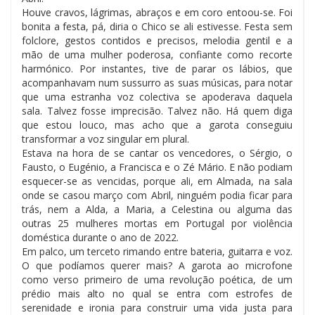
Houve cravos, lágrimas, abraços e em coro entoou-se. Foi
bonita a festa, pá, diria o Chico se ali estivesse. Festa sem
folclore, gestos contidos e precisos, melodia gentil e a
mão de uma mulher poderosa, confiante como recorte
harmónico. Por instantes, tive de parar os lábios, que
acompanhavam num sussurro as suas músicas, para notar
que uma estranha voz colectiva se apoderava daquela
sala. Talvez fosse imprecisão. Talvez não. Há quem diga
que estou louco, mas acho que a garota conseguiu
transformar a voz singular em plural.
Estava na hora de se cantar os vencedores, o Sérgio, o
Fausto, o Eugénio, a Francisca e o Zé Mário. E não podiam
esquecer-se as vencidas, porque ali, em Almada, na sala
onde se casou março com Abril, ninguém podia ficar para
trás, nem a Alda, a Maria, a Celestina ou alguma das
outras 25 mulheres mortas em Portugal por violência
doméstica durante o ano de 2022.
Em palco, um terceto rimando entre bateria, guitarra e voz.
O que podíamos querer mais? A garota ao microfone
como verso primeiro de uma revolução poética, de um
prédio mais alto no qual se entra com estrofes de
serenidade e ironia para construir uma vida justa para