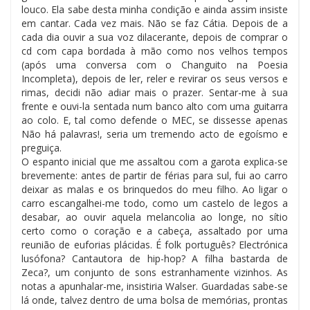
louco. Ela sabe desta minha condição e ainda assim insiste
em cantar. Cada vez mais. Não se faz Cátia. Depois de a
cada dia ouvir a sua voz dilacerante, depois de comprar o
cd com capa bordada à mão como nos velhos tempos
(após uma conversa com o Changuito na Poesia
Incompleta), depois de ler, reler e revirar os seus versos e
rimas, decidi não adiar mais o prazer. Sentar-me à sua
frente e ouvi-la sentada num banco alto com uma guitarra
ao colo. E, tal como defende o MEC, se dissesse apenas
Não há palavras!, seria um tremendo acto de egoísmo e
preguiça.
O espanto inicial que me assaltou com a garota explica-se
brevemente: antes de partir de férias para sul, fui ao carro
deixar as malas e os brinquedos do meu filho. Ao ligar o
carro escangalhei-me todo, como um castelo de legos a
desabar, ao ouvir aquela melancolia ao longe, no sítio
certo como o coração e a cabeça, assaltado por uma
reunião de euforias plácidas. É folk português? Electrónica
lusófona? Cantautora de hip-hop? A filha bastarda de
Zeca?, um conjunto de sons estranhamente vizinhos. As
notas a apunhalar-me, insistiria Walser. Guardadas sabe-se
lá onde, talvez dentro de uma bolsa de memórias, prontas