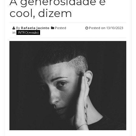
A generosidade é
cool, dizem
By
Rafaela Jacinto
Posted
Posted on
13/10/2023
in
INTRO(missão)