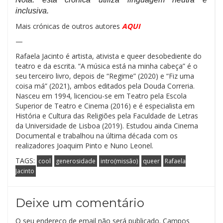
inclusiva.
Mais crónicas de outros autores
AQUI
—
Rafaela Jacinto é artista, ativista e queer desobediente do
teatro e da escrita. “A música está na minha cabeça” é o
seu terceiro livro, depois de “Regime” (2020) e “Fiz uma
coisa má” (2021), ambos editados pela Douda Correria.
Nasceu em 1994, licenciou-se em Teatro pela Escola
Superior de Teatro e Cinema (2016) e é especialista em
História e Cultura das Religiões pela Faculdade de Letras
da Universidade de Lisboa (2019). Estudou ainda Cinema
Documental e trabalhou na última década com os
realizadores Joaquim Pinto e Nuno Leonel.
TAGS:
cool
generosidade
intro(missão)
queer
Rafaela
Jacinto
Deixe um comentário
O seu endereço de email não será publicado.
Campos