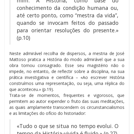
mim. A História, como base do
conhecimento da condição humana ou,
até certo ponto, como “mestra da vida”,
quando se invocam feitos do passado
para orientar resoluções do presente.»
(p.10)
Neste admirável recolha de dispersos, a mestria de José
Mattoso pratica a História do modo admirável que a sua
obra tornou consagrado. Esse seu magistério não o
impede, no entanto, de reflectir sobre a disciplina, na sua
prática investigativa e científica – «Ao escrever História
construímos uma representação, ou seja, uma réplica do
que aconteceu.» (p.19).
Trata-se de momentos, frequentes e vigorosos, que
permitem ao autor expender o fruto das suas meditações,
as quais amplamente transcendem os circunstancialismos
e as limitações do ofício do historiador:
«Tudo o que se situa no tempo evolui. O
tempo da História-vivida é fluido.» (p.27).