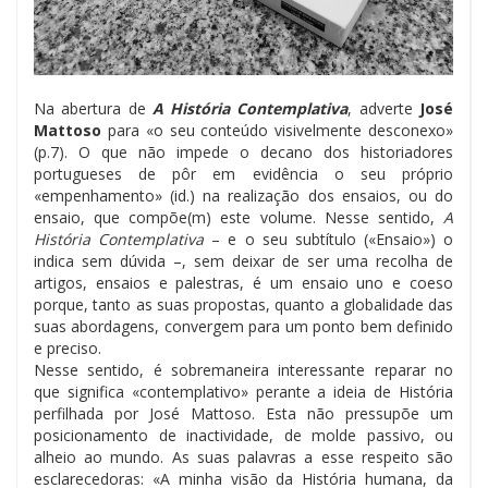
Na abertura de
A História Contemplativa
, adverte
José
Mattoso
para «o seu conteúdo visivelmente desconexo»
(p.7). O que não impede o decano dos historiadores
portugueses de pôr em evidência o seu próprio
«empenhamento» (id.) na realização dos ensaios, ou do
ensaio, que compõe(m) este volume. Nesse sentido,
A
História Contemplativa
– e o seu subtítulo («Ensaio») o
indica sem dúvida –, sem deixar de ser uma recolha de
artigos, ensaios e palestras, é um ensaio uno e coeso
porque, tanto as suas propostas, quanto a globalidade das
suas abordagens, convergem para um ponto bem definido
e preciso.
Nesse sentido, é sobremaneira interessante reparar no
que significa «contemplativo» perante a ideia de História
perfilhada por José Mattoso. Esta não pressupõe um
posicionamento de inactividade, de molde passivo, ou
alheio ao mundo. As suas palavras a esse respeito são
esclarecedoras: «A minha visão da História humana, da