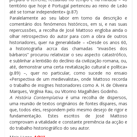
território que hoje é Portugal pertenceu ao reino de Leão
até se tornar independente» (p.87)
Paralelamente ao seu labor em torno da descrição e
comentário dos fenómenos históricos, em si, e nas suas
repercussões, a recolha de José Mattoso engloba ainda o
olhar retrospectivo do autor para com a obra de outros
historiadores, quer na generalidade – «Desde os anos 60,
a historiografia acrca das chamadas “invasões dos
bárbaros” procurou relativizar o seu aspecto catastrófico,
e sublinhar a lentidão do declínio da civilização romana, ou,
até, demonstrar uma certa revitalização cultural e política»
(p.89) –, quer no particular, como sucede no ensaio
«Perspectiva de um medievalista», onde Mattoso recorda
o trabalho de insignes historiadores como A. H. de Oliveira
Marques, Virgínia Rau, ou Vitorino Magalhães Godinho.
A História Contemplativa
é uma recolha de dispersos,
uma reunião de textos originários de fontes díspares, mas
que, todos eles, respondem pelo mesmo desejo de rigor e
fundamentação. Estes escritos de José Mattoso
comprovam a vitalidade e constante premência da acção e
do trabalho historiográfico do seu autor.