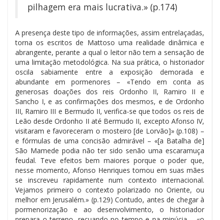
pilhagem era mais lucrativa.» (p.174)
A presença deste tipo de informações, assim entrelaçadas,
torna os escritos de Mattoso uma realidade dinâmica e
abrangente, perante a qual o leitor não tem a sensação de
uma limitação metodológica. Na sua prática, o historiador
oscila sabiamente entre a exposição demorada e
abundante em pormenores – «Tendo em conta as
generosas doações dos reis Ordonho II, Ramiro II e
Sancho I, e as confirmações dos mesmos, e de Ordonho
III, Ramiro III e Bermudo II, verifica-se que todos os reis de
Leão desde Ordonho II até Bermudo II, excepto Afonso IV,
visitaram e favoreceram o mosteiro [de Lorvão]» (p.108) –
e fórmulas de uma concisão admirável – «[a Batalha de]
São Mamede podia não ter sido senão uma escaramuça
feudal. Teve efeitos bem maiores porque o poder que,
nesse momento, Afonso Henriques tomou em suas mães
se inscreveu rapidamente num contexto internacional.
Vejamos primeiro o contexto polarizado no Oriente, ou
melhor em Jerusalém.» (p.129) Contudo, antes de chegar à
pormenorização e ao desenvolvimento, o historiador
prepara o terreno, recuando no tempo e na minúcia – «o