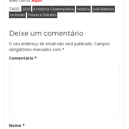
Mais Livros
AQUI
TAGS:
2020
A História Contemplativa
História
José Mattoso
recensão
Temas e Debates
Deixe um comentário
O seu endereço de email não será publicado.
Campos
obrigatórios marcados com
*
Comentário
*
Nome
*