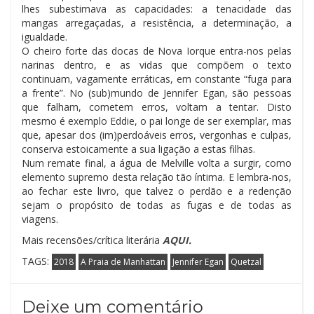
lhes subestimava as capacidades: a tenacidade das
mangas arregaçadas, a resistência, a determinação, a
igualdade.
O cheiro forte das docas de Nova Iorque entra-nos pelas
narinas dentro, e as vidas que compõem o texto
continuam, vagamente erráticas, em constante “fuga para
a frente”. No (sub)mundo de Jennifer Egan, são pessoas
que falham, cometem erros, voltam a tentar. Disto
mesmo é exemplo Eddie, o pai longe de ser exemplar, mas
que, apesar dos (im)perdoáveis erros, vergonhas e culpas,
conserva estoicamente a sua ligação a estas filhas.
Num remate final, a água de Melville volta a surgir, como
elemento supremo desta relação tão íntima. E lembra-nos,
ao fechar este livro, que talvez o perdão e a redenção
sejam o propósito de todas as fugas e de todas as
viagens.
Mais recensões/crítica literária
AQUI.
TAGS:
2018
A Praia de Manhattan
Jennifer Egan
Quetzal
Deixe um comentário