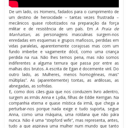
De um lado, os Homens, fadados para o cumprimento de
um destino de heroicidade – tantas vezes frustrada –
mecânicos quase robotizados na preparação da força
militar e de resistência de um país. Em
A Praia de
Manhattan
, as personagens masculinas surgem-nos
enredadas em esquemas e grupos mafiosos, perdidas em
vidas paralelas, aparentemente corajosas mas com um
fundo imberbe e vagamente dócil, como uma criança
perdida na rua. Não lhes temos pena, mas não somos
indiferentes a alguma ternura que passa por entre as
malhas dos brutos. A escrita de Egan é docemente viril. Do
outro lado, as Mulheres, menos homogéneas, mais”
múltiplas”. As (aparentemente) tontas, as ardilosas, as
abnegadas, as sofridas.
E, como dois cães-guia que nos conduzem livro adentro,
surgem as irmãs Anna e Lydia, filhas de Eddie Kerrigan. Na
companhia eterna e quase mística da irmã, que chega a
perturbar-nos porque nada exige e tudo suporta, segue
Anna, como uma máquina, uma roldana que não pára
nunca. Não é uma “stepford wife”, mas representa, antes,
tudo a que aspirava uma mulher num mundo que tanto