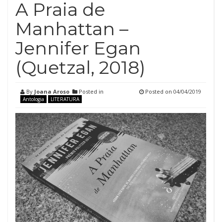
A Praia de
Manhattan –
Jennifer Egan
(Quetzal, 2018)
By
Joana Aroso
Posted in
Posted on
04/04/2019
Antologia
LITERATURA