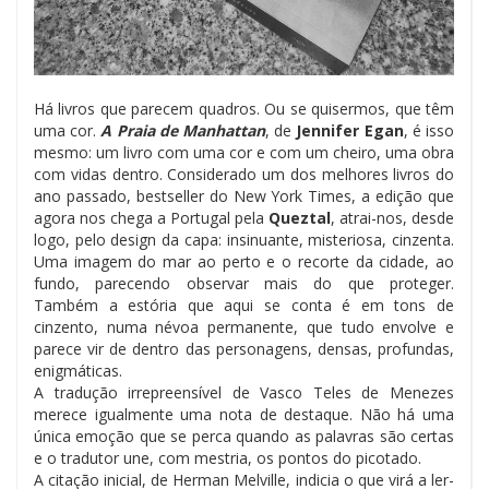
Há livros que parecem quadros. Ou se quisermos, que têm
uma cor.
A Praia de Manhattan
, de
Jennifer Egan
, é isso
mesmo: um livro com uma cor e com um cheiro, uma obra
com vidas dentro. Considerado um dos melhores livros do
ano passado, bestseller do New York Times, a edição que
agora nos chega a Portugal pela
Queztal
, atrai-nos, desde
logo, pelo design da capa: insinuante, misteriosa, cinzenta.
Uma imagem do mar ao perto e o recorte da cidade, ao
fundo, parecendo observar mais do que proteger.
Também a estória que aqui se conta é em tons de
cinzento, numa névoa permanente, que tudo envolve e
parece vir de dentro das personagens, densas, profundas,
enigmáticas.
A tradução irrepreensível de Vasco Teles de Menezes
merece igualmente uma nota de destaque. Não há uma
única emoção que se perca quando as palavras são certas
e o tradutor une, com mestria, os pontos do picotado.
A citação inicial, de Herman Melville, indicia o que virá a ler-