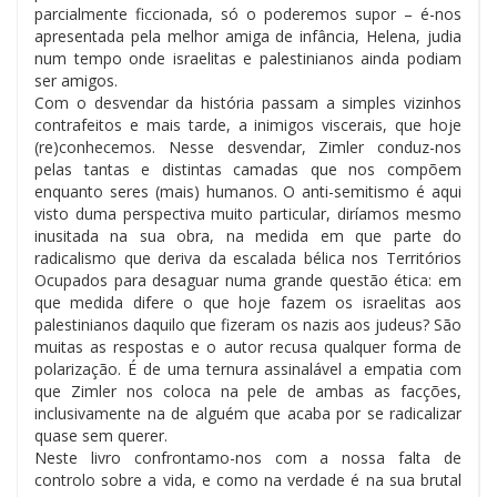
parcialmente ficcionada, só o poderemos supor – é-nos
apresentada pela melhor amiga de infância, Helena, judia
num tempo onde israelitas e palestinianos ainda podiam
ser amigos.
Com o desvendar da história passam a simples vizinhos
contrafeitos e mais tarde, a inimigos viscerais, que hoje
(re)conhecemos. Nesse desvendar, Zimler conduz-nos
pelas tantas e distintas camadas que nos compõem
enquanto seres (mais) humanos. O anti-semitismo é aqui
visto duma perspectiva muito particular, diríamos mesmo
inusitada na sua obra, na medida em que parte do
radicalismo que deriva da escalada bélica nos Territórios
Ocupados para desaguar numa grande questão ética: em
que medida difere o que hoje fazem os israelitas aos
palestinianos daquilo que fizeram os nazis aos judeus? São
muitas as respostas e o autor recusa qualquer forma de
polarização. É de uma ternura assinalável a empatia com
que Zimler nos coloca na pele de ambas as facções,
inclusivamente na de alguém que acaba por se radicalizar
quase sem querer.
Neste livro confrontamo-nos com a nossa falta de
controlo sobre a vida, e como na verdade é na sua brutal