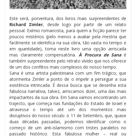
Este será, porventura, dos livros mais surpreendentes de
Richard Zimler
, desde logo por partir de um relato
pessoal. Exímio romancista, para quem a ficção parece ter
poucos mistérios (pelo menos a avaliar pela mestria que
facilmente se identifica na sua obra, tão vasta no tempo e
em quantidade), toma neste livro uma opção arriscada
mas claramente compensatória.
À Procura de Sana
é
também surpreendente pelo retrato vívido que nos oferece
de um dos conflitos mais complexos do nosso tempo.
Sana é uma artista palestiniana com um fim trágico, que
atormenta Zimler a ponto de o impelir a perseguir a sua
existência intrincada. É dessa busca que se desenha esta
fabulosa narrativa, talvez, arriscamos dizer, uma das mais
impactantes da sua obra. Em Sana vamos encontrando um
trajecto, que começa nas fundações do Estado de Israel e
atravessa o tempo até um dos momentos mais
disruptivos do nosso século: o 11 de Setembro, que, quase
duas décadas passadas, podemos identificar como o
começo de um anti-islamismo com tristes paralelos no
passado histórico. Esta fabulosa mulher – real ou