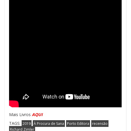
Mais Livros
AQUI
TAGS:
2019
À Procura de Sana
Porto Editora
recensão
Richard Zimler