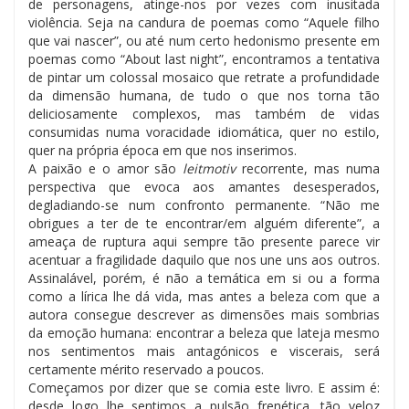
de personagens, atinge-nos por vezes com inusitada
violência. Seja na candura de poemas como “Aquele filho
que vai nascer”, ou até num certo hedonismo presente em
poemas como “About last night”, encontramos a tentativa
de pintar um colossal mosaico que retrate a profundidade
da dimensão humana, de tudo o que nos torna tão
deliciosamente complexos, mas também de vidas
consumidas numa voracidade idiomática, quer no estilo,
quer na própria época em que nos inserimos.
A paixão e o amor são
leitmotiv
recorrente, mas numa
perspectiva que evoca aos amantes desesperados,
degladiando-se num confronto permanente. “Não me
obrigues a ter de te encontrar/em alguém diferente”, a
ameaça de ruptura aqui sempre tão presente parece vir
acentuar a fragilidade daquilo que nos une uns aos outros.
Assinalável, porém, é não a temática em si ou a forma
como a lírica lhe dá vida, mas antes a beleza com que a
autora consegue descrever as dimensões mais sombrias
da emoção humana: encontrar a beleza que lateja mesmo
nos sentimentos mais antagónicos e viscerais, será
certamente mérito reservado a poucos.
Começamos por dizer que se comia este livro. E assim é:
desde logo lhe sentimos a pulsão frenética, tão veloz