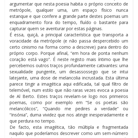
argumentar que nesta poesia habita o próprio conceito de
metrópole, qualquer uma, um espaço físico nunca
estanque e que confere a grande parte destes poemas um
enquadramento fora do tempo, fluído o bastante para
capturar quem se aventurar por estas páginas.
É essa, quiçá, a principal característica que transporta a
voracidade da metrópole (e não passa despercebido um
certo cinismo na forma como a descreve) para dentro do
próprio corpo. Porque afinal, “em hora de ponta nenhum
coração está vago”. É neste registo mais íntimo que lhe
percebemos outros traços profundamente cativantes: uma
sexualidade pungente, um desassossego que se intui
latejante, uma dose de melancolia incrustada. Esta última
parece tingir a imagética aqui edificada, tal qual filtro de
telemóvel, num estilo que não raras vezes evoca a poesia
de Al Berto. Estes traços revelam-se logo nos primeiros
poemas, como por exemplo em “Se os poetas são
melancólicos”, “Quando me pedires a verdade” ou
“Insónia”, duma vividez que nos atinge inesperadamente e
que perdura no tempo.
De facto, esta imagética, tão múltipla e fragmentada
naquilo que poderíamos descrever como um sem-número