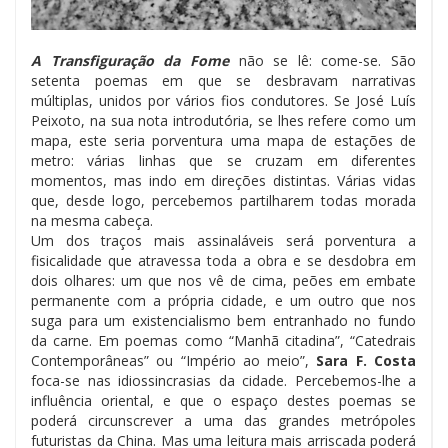
A Transfiguração da Fome
não se lê: come-se. São
setenta poemas em que se desbravam narrativas
múltiplas, unidos por vários fios condutores. Se José Luís
Peixoto, na sua nota introdutória, se lhes refere como um
mapa, este seria porventura uma mapa de estações de
metro: várias linhas que se cruzam em diferentes
momentos, mas indo em direções distintas. Várias vidas
que, desde logo, percebemos partilharem todas morada
na mesma cabeça.
Um dos traços mais assinaláveis será porventura a
fisicalidade que atravessa toda a obra e se desdobra em
dois olhares: um que nos vê de cima, peões em embate
permanente com a própria cidade, e um outro que nos
suga para um existencialismo bem entranhado no fundo
da carne. Em poemas como “Manhã citadina”, “Catedrais
Contemporâneas” ou “Império ao meio”,
Sara F. Costa
foca-se nas idiossincrasias da cidade. Percebemos-lhe a
influência oriental, e que o espaço destes poemas se
poderá circunscrever a uma das grandes metrópoles
futuristas da China. Mas uma leitura mais arriscada poderá