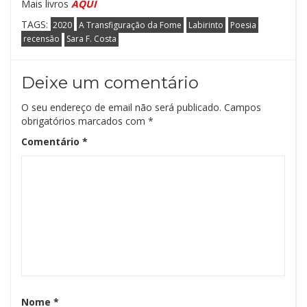
Mais livros
AQUI
TAGS:
2020
A Transfiguração da Fome
Labirinto
Poesia
recensão
Sara F. Costa
Deixe um comentário
O seu endereço de email não será publicado.
Campos
obrigatórios marcados com
*
Comentário
*
Nome
*