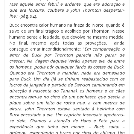
Mas aquele amor febril e ardente, que era adoração e
que era loucura, coubera a John Thornton despertar-
lhe.
” (pág. 92).
Buck encontra calor humano na frieza do Norte, quando é
salvo de um final trágico e acolhido por Thornton. Nesse
humano sente a lealdade, que devolve na mesma medida.
No final, mesmo após todas as provações, ainda
consegue amar incondicionalmente: “
Em compensação o
amor de Buck por Thornton parecia não parar de
crescer. Na viagem daquele Verão, apenas ele, de entre
os homens, podia pôr qualquer fardo às costas de Buck.
Quando era Thornton a mandar, nada era demasiado
para Buck. Um dia (já se tinham reabastecido com os
lucros da jangada e partido de Dawson caminhando em
direcção à nascente do Tanana), os homens e os cães
encontravam-se no cimo de um penhasco que descia a
pique sobre um leito de rocha nua, a cem metros de
altura. John Thornton estava sentado à beirinha com
Buck encostado a ele. Um capricho insensato apoderou-
se dele. Chamou a atenção de Hans e Pete para a
experiência que tinha em mente. – Buck, salta! –
ordenou, estendendo o braço por cima do abismo. Um