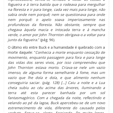
fogueira e à terra batida que o rodeava para mergulhar
na floresta e ir para longe, cada vez mais para longe, não
sabia onde nem porquê; nem se questionava para onde
nem porquê: o apelo soava imperiosamente nas
profundezas da floresta. Não obstante, sempre que
chegava àquela macia e intocada terra e à mancha
verde, o amor por John Thornton obrigava-o a voltar para
junto da fogueira.
” (pág. 96).
O último elo entre Buck e a humanidade é quebrado com a
morte daquele: “
Conhecia a morte enquanto cessação de
movimento, enquanto passagem para fora e para longe
das vidas dos seres vivos, por isso compreendeu que
John Thornton estava morto. Criava-se nele um vazio
imenso, de alguma forma semelhante à fome, mas um
vazio que lhe doía e doía, e que alimento nenhum
conseguiria saciar. (pág. 128) […] Caiu a noite e a Lua
cheia subiu ao céu acima das árvores, iluminando a
terra até esta parecer banhada por um sol
fantasmagórico. Com a chegada da noite, reflectindo e
velando ao pé da lagoa, Buck apercebeu-se de um novo
estremecimento de vida, diferente do causado pelos
yeehats
. Ergue-se, alerta, farejando. De muito longe