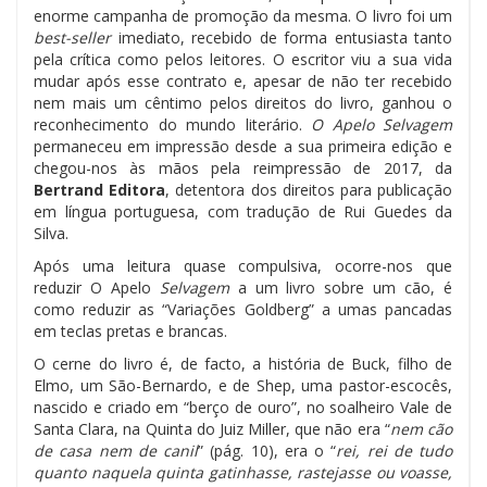
enorme campanha de promoção da mesma. O livro foi um
best-seller
imediato, recebido de forma entusiasta tanto
pela crítica como pelos leitores. O escritor viu a sua vida
mudar após esse contrato e, apesar de não ter recebido
nem mais um cêntimo pelos direitos do livro, ganhou o
reconhecimento do mundo literário.
O Apelo Selvagem
permaneceu em impressão desde a sua primeira edição e
chegou-nos às mãos pela reimpressão de 2017, da
Bertrand Editora
, detentora dos direitos para publicação
em língua portuguesa, com tradução de Rui Guedes da
Silva.
Após uma leitura quase compulsiva, ocorre-nos que
reduzir O Apelo
Selvagem
a um livro sobre um cão, é
como reduzir as “Variações Goldberg” a umas pancadas
em teclas pretas e brancas.
O cerne do livro é, de facto, a história de Buck, filho de
Elmo, um São-Bernardo, e de Shep, uma pastor-escocês,
nascido e criado em “berço de ouro”, no soalheiro Vale de
Santa Clara, na Quinta do Juiz Miller, que não era “
nem cão
de casa nem de canil
” (pág. 10), era o “
rei, rei de tudo
quanto naquela quinta gatinhasse, rastejasse ou voasse,