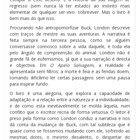
regresso (sem nunca lá ter estado) ao instinto mais
elementar de qualquer ser-vivo: sobreviver. Mas o livro é
bem mais do que isso.
Procurando não antropomorfizar Buck, London descreve
com traços de mestre as suas aventuras. A narrativa é
feita sempre na terceira pessoa, como se alguém
conversasse connosco sobre a vida daquele, e toda ela
pelo ângulo de compreensão do animal. London não é
grande fã de eufemismos, já que a sua narração é directa
e objectiva. Em
O
Apelo Selvagem
, a realidade é
apresentada sem filtros: a morte é feia e as feridas doem,
tornando dificílimo ler certas passagens sem uma pausa
para inspirar fundo.
O livro é uma alegoria, que explora a capacidade de
adaptação e a relação entre a natureza e a individualidade,
e de como esta inevitavelmente se molda àquela, num
conflito que o escritor recria de forma virtuosa. O leitor é
preso pela forma como London conduz a narrativa e nos
dá conta da mudança de Buck, com tal subtileza que é
quase como se fossemos mudando com ele, sofrendo as
mesmas dores, o mesmo desalento, o despertar do