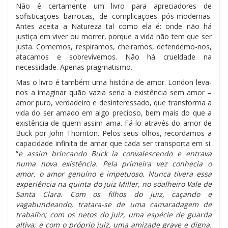
Não é certamente um livro para apreciadores de
sofisticações barrocas, de complicações pós-modernas.
Antes aceita a Natureza tal como ela é: onde não há
justiça em viver ou morrer, porque a vida não tem que ser
justa. Comemos, respiramos, cheiramos, defendemo-nos,
atacamos e sobrevivemos. Não há crueldade na
necessidade. Apenas pragmatismo.
Mas o livro é também uma história de amor. London leva-
nos a imaginar quão vazia seria a existência sem amor –
amor puro, verdadeiro e desinteressado, que transforma a
vida do ser amado em algo precioso, bem mais do que a
existência de quem assim ama. Fá-lo através do amor de
Buck por John Thornton. Pelos seus olhos, recordamos a
capacidade infinita de amar que cada ser transporta em si:
“
e assim brincando Buck ia convalescendo e entrava
numa nova existência. Pela primeira vez conhecia o
amor, o amor genuíno e impetuoso. Nunca tivera essa
experiência na quinta do juiz Miller, no soalheiro Vale de
Santa Clara. Com os filhos do juiz, caçando e
vagabundeando, tratara-se de uma camaradagem de
trabalho; com os netos do juiz, uma espécie de guarda
altiva; e com o próprio juiz, uma amizade grave e digna.