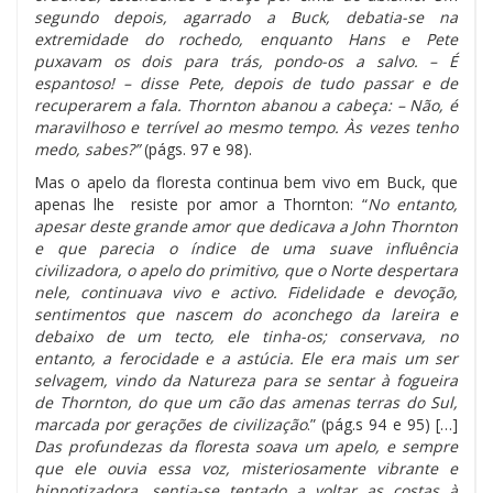
segundo depois, agarrado a Buck, debatia-se na
extremidade do rochedo, enquanto Hans e Pete
puxavam os dois para trás, pondo-os a salvo. – É
espantoso! – disse Pete, depois de tudo passar e de
recuperarem a fala. Thornton abanou a cabeça: – Não, é
maravilhoso e terrível ao mesmo tempo. Às vezes tenho
medo, sabes?”
(págs. 97 e 98).
Mas o apelo da floresta continua bem vivo em Buck, que
apenas lhe resiste por amor a Thornton: “
No entanto,
apesar deste grande amor que dedicava a John Thornton
e que parecia o índice de uma suave influência
civilizadora, o apelo do primitivo, que o Norte despertara
nele, continuava vivo e activo. Fidelidade e devoção,
sentimentos que nascem do aconchego da lareira e
debaixo de um tecto, ele tinha-os; conservava, no
entanto, a ferocidade e a astúcia. Ele era mais um ser
selvagem, vindo da Natureza para se sentar à fogueira
de Thornton, do que um cão das amenas terras do Sul,
marcada por gerações de civilização
.” (pág.s 94 e 95) […]
Das profundezas da floresta soava um apelo, e sempre
que ele ouvia essa voz, misteriosamente vibrante e
hipnotizadora, sentia-se tentado a voltar as costas à