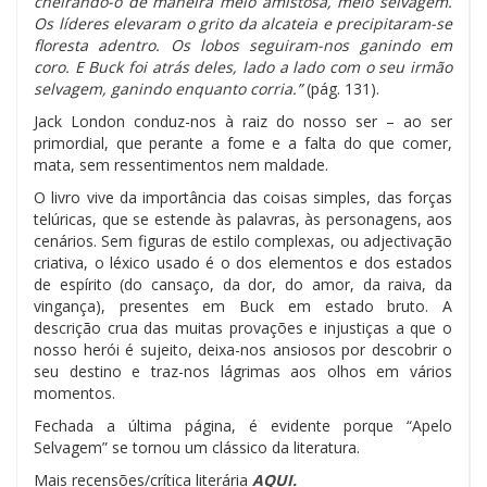
cheirando-o de maneira meio amistosa, meio selvagem.
Os líderes elevaram o grito da alcateia e precipitaram-se
floresta adentro. Os lobos seguiram-nos ganindo em
coro. E Buck foi atrás deles, lado a lado com o seu irmão
selvagem, ganindo enquanto corria.”
(pág. 131).
Jack London conduz-nos à raiz do nosso ser – ao ser
primordial, que perante a fome e a falta do que comer,
mata, sem ressentimentos nem maldade.
O livro vive da importância das coisas simples, das forças
telúricas, que se estende às palavras, às personagens, aos
cenários. Sem figuras de estilo complexas, ou adjectivação
criativa, o léxico usado é o dos elementos e dos estados
de espírito (do cansaço, da dor, do amor, da raiva, da
vingança), presentes em Buck em estado bruto. A
descrição crua das muitas provações e injustiças a que o
nosso herói é sujeito, deixa-nos ansiosos por descobrir o
seu destino e traz-nos lágrimas aos olhos em vários
momentos.
Fechada a última página, é evidente porque “Apelo
Selvagem” se tornou um clássico da literatura.
Mais recensões/crítica literária
AQUI.