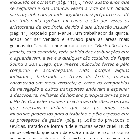
incluindo os homens
” (pág. 11) […] “
Nos quatro anos que
se seguiram à sua infância, vivera a vida de um fidalgo
saciado; tinha um grande orgulho em si próprio e era até
um tudo-nada egoísta, tal como o são por vezes os
aristocratas de província, devido à sua situação insular
”
(pág. 11). Raptado por Manuel, um trabalhador da quinta,
acaba por ser vendido e enviado para as áreas mais
geladas do Canadá, onde puxaria trenós: “
Buck não lia os
jornais, caso contrário, teria sabido das atribulações que
o aguardavam, a ele e a qualquer cão costeiro, de Puget
Sound a San Diego, que tivesse músculos fortes e pêlo
comprido e aconchegante. Tudo porque alguns
indivíduos, tacteando as trevas do Árctico, haviam
encontrado um metal amarelo; e, como as companhias
de navegação e outros transportes andavam a espalhar
a descoberta, milhares de homens precipitavam-se para
o Norte. Ora estes homens precisavam de cães, e os cães
que precisavam tinham que ser possantes, com
músculos poderosos para o trabalho e pêlo espesso que
os protegesse da geada
” (pág. 1). Sofrendo privações e
sevícias, tratado de forma rude e muitas vezes cruel, Buck
vai percebendo que sua vida está a mudar e não há como
escapar a esse destino. É a história da sua viagem de