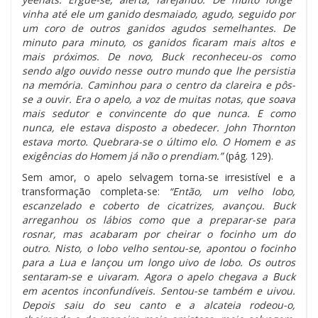
vinha até ele um ganido desmaiado, agudo, seguido por
um coro de outros ganidos agudos semelhantes. De
minuto para minuto, os ganidos ficaram mais altos e
mais próximos. De novo, Buck reconheceu-os como
sendo algo ouvido nesse outro mundo que lhe persistia
na memória. Caminhou para o centro da clareira e pôs-
se a ouvir. Era o apelo, a voz de muitas notas, que soava
mais sedutor e convincente do que nunca. E como
nunca, ele estava disposto a obedecer. John Thornton
estava morto. Quebrara-se o último elo. O Homem e as
exigências do Homem já não o prendiam.”
(pág. 129).
Sem amor, o apelo selvagem torna-se irresistível e a
transformação completa-se:
“Então, um velho lobo,
escanzelado e coberto de cicatrizes, avançou. Buck
arreganhou os lábios como que a preparar-se para
rosnar, mas acabaram por cheirar o focinho um do
outro. Nisto, o lobo velho sentou-se, apontou o focinho
para a Lua e lançou um longo uivo de lobo. Os outros
sentaram-se e uivaram. Agora o apelo chegava a Buck
em acentos inconfundíveis. Sentou-se também e uivou.
Depois saiu do seu canto e a alcateia rodeou-o,