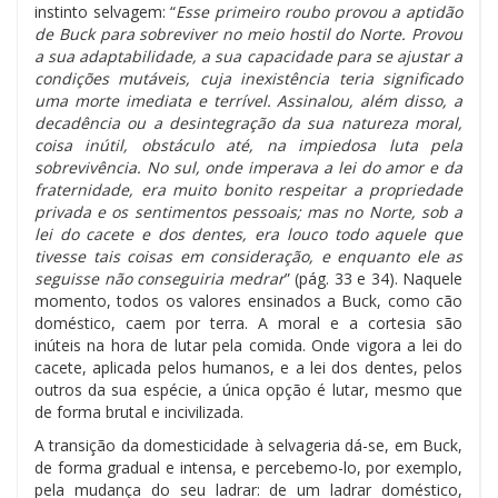
instinto selvagem: “
Esse primeiro roubo provou a aptidão
de Buck para sobreviver no meio hostil do Norte. Provou
a sua adaptabilidade, a sua capacidade para se ajustar a
condições mutáveis, cuja inexistência teria significado
uma morte imediata e terrível. Assinalou, além disso, a
decadência ou a desintegração da sua natureza moral,
coisa inútil, obstáculo até, na impiedosa luta pela
sobrevivência. No sul, onde imperava a lei do amor e da
fraternidade, era muito bonito respeitar a propriedade
privada e os sentimentos pessoais; mas no Norte, sob a
lei do cacete e dos dentes, era louco todo aquele que
tivesse tais coisas em consideração, e enquanto ele as
seguisse não conseguiria medrar
” (pág. 33 e 34). Naquele
momento, todos os valores ensinados a Buck, como cão
doméstico, caem por terra. A moral e a cortesia são
inúteis na hora de lutar pela comida. Onde vigora a lei do
cacete, aplicada pelos humanos, e a lei dos dentes, pelos
outros da sua espécie, a única opção é lutar, mesmo que
de forma brutal e incivilizada.
A transição da domesticidade à selvageria dá-se, em Buck,
de forma gradual e intensa, e percebemo-lo, por exemplo,
pela mudança do seu ladrar: de um ladrar doméstico,