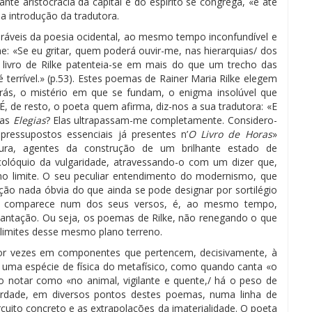
nte aristocracia da capital e do espírito se congrega, «e até
a introdução da tradutora.
áveis da poesia ocidental, ao mesmo tempo inconfundível e
e: «Se eu gritar, quem poderá ouvir-me, nas hierarquias/ dos
 livro de Rilke patenteia-se em mais do que um trecho das
errível.» (p.53). Estes poemas de Rainer Maria Rilke elegem
rás, o mistério em que se fundam, o enigma insolúvel que
, de resto, o poeta quem afirma, diz-nos a sua tradutora: «E
das
Elegias
? Elas ultrapassam-me completamente. Considero-
ressupostos essenciais já presentes n’
O Livro de Horas
»
ura, agentes da construção de um brilhante estado de
 colóquio da vulgaridade, atravessando-o com um dizer que,
o limite. O seu peculiar entendimento do modernismo, que
ação nada óbvia do que ainda se pode designar por sortilégio
ue comparece num dos seus versos, é, ao mesmo tempo,
lantação. Ou seja, os poemas de Rilke, não renegando o que
imites desse mesmo plano terreno.
 por vezes em componentes que pertencem, decisivamente, à
r uma espécie de física do metafísico, como quando canta «o
o notar como «no animal, vigilante e quente,/ há o peso de
verdade, em diversos pontos destes poemas, numa linha de
cuito concreto e as extrapolações da imaterialidade. O poeta