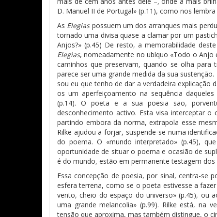
mais de cem anos antes dele –, onde a mais brilha
D. Manuel II de Portugal» (p.11), como nos lembra 
As
Elegias
possuem um dos arranques mais perdur
tornado uma divisa quase a clamar por um pastich
Anjos?» (p.45) De resto, a memorabilidade deste
Elegias
, nomeadamente no ubíquo «Todo o Anjo é t
caminhos que preservam, quando se olha para t
parece ser uma grande medida da sua sustenção. É
sou eu que tenho de dar a verdadeira explicação 
os um aperfeiçoamento na sequência daqueles p
(p.14). O poeta e a sua poesia são, porvent
desconhecimento activo. Esta visa interceptar o
partindo embora da norma, extrapola esse mesm
Rilke ajudou a forjar, suspende-se numa identific
do poema. O «mundo interpretado» (p.45), q
oportunidade de situar o poema e ocasião de sup
é do mundo, estão em permanente testagem dos l
Essa concepção de poesia, por sinal, centra-se
esfera terrena, como se o poeta estivesse a faze
vento, cheio do espaço do universo» (p.45), ou a
uma grande melancolia» (p.99). Rilke está, na 
tensão que aproxima, mas também distingue, o cir