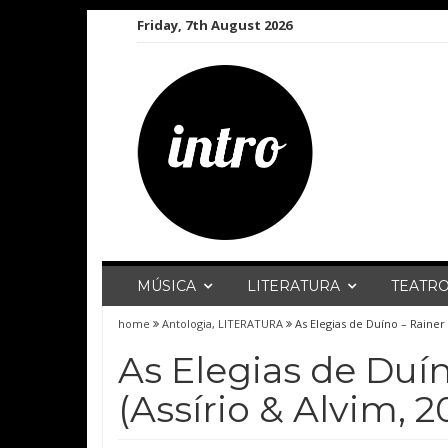
Skip
Friday, 7th August 2026
to
content
MÚSICA
LITERATURA
TEATR
home
Antologia
,
LITERATURA
As Elegias de Duíno – Rainer 
As Elegias de Duín
(Assírio & Alvim, 2