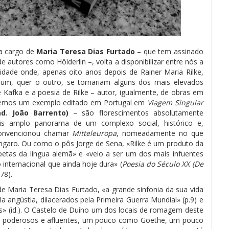
a cargo de
Maria Teresa Dias Furtado
– que tem assinado
 autores como Hölderlin –, volta a disponibilizar entre nós a
idade onde, apenas oito anos depois de Rainer Maria Rilke,
 um, quer o outro, se tornariam alguns dos mais elevados
e Kafka e a poesia de Rilke – autor, igualmente, de obras em
e temos um exemplo editado em Portugal em
Viagem Singular
rad. João Barrento)
– são florescimentos absolutamente
is amplo panorama de um complexo social, histórico e,
 convencionou chamar
Mitteleuropa
, nomeadamente no que
úngaro. Ou como o pôs Jorge de Sena, «Rilke é um produto da
oetas da língua alemã» e «veio a ser um dos mais infuentes
 internacional que ainda hoje dura» (
Poesia do Século XX (De
978).
 Maria Teresa Dias Furtado, «a grande sinfonia da sua vida
a angústia, dilacerados pela Primeira Guerra Mundial» (p.9) e
as» (id.). O Castelo de Duíno um dos locais de romagem deste
s poderosos e afluentes, um pouco como Goethe, um pouco