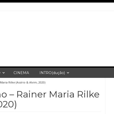
O
CINEMA
INTRO(dução)
Maria Rilke (Assírio & Alvim, 2020)
o – Rainer Maria Rilke
020)