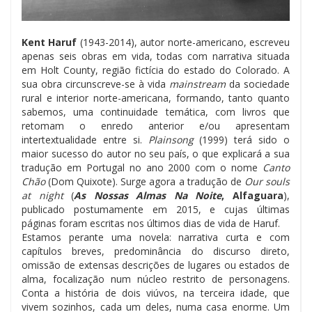
Kent Haruf
(1943-2014), autor norte-americano, escreveu
apenas seis obras em vida, todas com narrativa situada
em Holt County, região fictícia do estado do Colorado. A
sua obra circunscreve-se à vida
mainstream
da sociedade
rural e interior norte-americana, formando, tanto quanto
sabemos, uma continuidade temática, com livros que
retomam o enredo anterior e/ou apresentam
intertextualidade entre si.
Plainsong
(1999) terá sido o
maior sucesso do autor no seu país, o que explicará a sua
tradução em Portugal no ano 2000 com o nome
Canto
Chão
(Dom Quixote). Surge agora a tradução de
Our souls
at night
(
As Nossas Almas Na Noite
, Alfaguara
),
publicado postumamente em 2015, e cujas últimas
páginas foram escritas nos últimos dias de vida de Haruf.
Estamos perante uma novela: narrativa curta e com
capítulos breves, predominância do discurso direto,
omissão de extensas descrições de lugares ou estados de
alma, focalização num núcleo restrito de personagens.
Conta a história de dois viúvos, na terceira idade, que
vivem sozinhos, cada um deles, numa casa enorme. Um