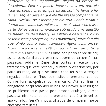
perderam aquela imponderável alegria do prazer da
descoberta. Pouco a pouco, houve noites em que ele
ficou em casa, noites em que ela leu sozinha horas a fio,
já nem sequer desejar que ele lhe fizesse companhia na
cama. Desistiu de esperar por ele nua. Continuaram a
dormir abraçados nas noites em que ele aparecia, mas a
partir daí as coisas tornaram-se sobretudo uma questão
de hábito, de devastação, de solidão e desalento, como
se tentassem proteger aqueles momentos juntos daquilo
que ainda estava para acontecer. Agora deitavam-se,
ficavam acordados em silêncio ao lado um do outro e
nunca mais fizeram amor.
” Como não podia deixar de ser,
as tensões familiares presentes advêm de circunstâncias
passadas: Addie e Gene têm contas a acertar pelo
tratamento que este recebeu, durante o crescimento, por
parte da mãe, ao que se subentende ter sido a reação
negativa sobre o filho, que estivera presente quando
Connie fora atropelada por um carro. Até ao final, a
obrigatória adaptação dos velhos aos novos, a resolução
de problemas que passa pela própria anulação, a vida
passada intrometendo-se na presente, que é a de velhos
apaixonados (será?) impossibilitados de o viverem pelos
encargos familiares.