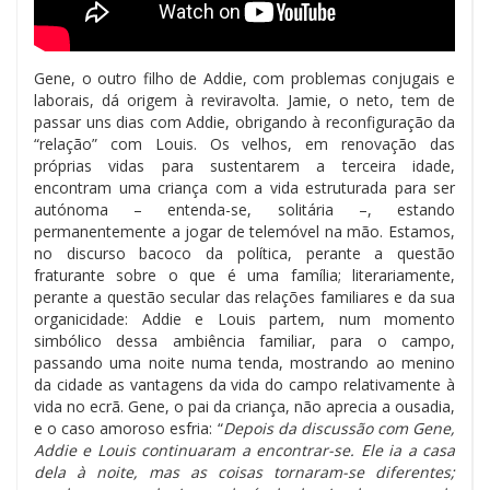
Gene, o outro filho de Addie, com problemas conjugais e
laborais, dá origem à reviravolta. Jamie, o neto, tem de
passar uns dias com Addie, obrigando à reconfiguração da
“relação” com Louis. Os velhos, em renovação das
próprias vidas para sustentarem a terceira idade,
encontram uma criança com a vida estruturada para ser
autónoma – entenda-se, solitária –, estando
permanentemente a jogar de telemóvel na mão. Estamos,
no discurso bacoco da política, perante a questão
fraturante sobre o que é uma família; literariamente,
perante a questão secular das relações familiares e da sua
organicidade: Addie e Louis partem, num momento
simbólico dessa ambiência familiar, para o campo,
passando uma noite numa tenda, mostrando ao menino
da cidade as vantagens da vida do campo relativamente à
vida no ecrã. Gene, o pai da criança, não aprecia a ousadia,
e o caso amoroso esfria: “
Depois da discussão com Gene,
Addie e Louis continuaram a encontrar-se. Ele ia a casa
dela à noite, mas as coisas tornaram-se diferentes;