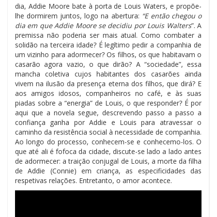
dia, Addie Moore bate à porta de Louis Waters, e propõe-
lhe dormirem juntos, logo na abertura:
“E então chegou o
dia em que Addie Moore se decidiu por Louis Walters
”. A
premissa não poderia ser mais atual. Como combater a
solidão na terceira idade? É legítimo pedir a companhia de
um vizinho para adormecer? Os filhos, os que habitavam o
casarão agora vazio, o que dirão? A “sociedade”, essa
mancha coletiva cujos habitantes dos casarões ainda
vivem na ilusão da presença eterna dos filhos, que dirá? E
aos amigos idosos, companheiros no café, e às suas
piadas sobre a “energia” de Louis, o que responder? É por
aqui que a novela segue, descrevendo passo a passo a
confiança ganha por Addie e Louis para atravessar o
caminho da resistência social à necessidade de companhia.
Ao longo do processo, conhecem-se e conhecemo-los. O
que até ali é fofoca da cidade, discute-se lado a lado antes
de adormecer: a traição conjugal de Louis, a morte da filha
de Addie (Connie) em criança, as especificidades das
respetivas relações. Entretanto, o amor acontece.