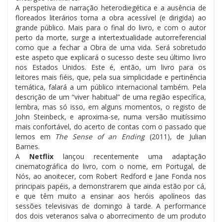
A perspetiva de narração heterodiegética e a ausência de
floreados literários torna a obra acessível (e dirigida) ao
grande público. Mais para o final do livro, e com o autor
perto da morte, surge a intertextualidade autorreferencial
como que a fechar a Obra de uma vida. Será sobretudo
este aspeto que explicará o sucesso deste seu último livro
nos Estados Unidos. Este é, então, um livro para os
leitores mais fiéis, que, pela sua simplicidade e pertinência
temática, falará a um público internacional também. Pela
descrição de um “viver habitual” de uma região específica,
lembra, mas só isso, em alguns momentos, o registo de
John Steinbeck, e aproxima-se, numa versão muitíssimo
mais confortável, do acerto de contas com o passado que
lemos em
The Sense of an Ending
(2011), de Julian
Barnes.
A
Netflix
lançou recentemente uma adaptação
cinematográfica do livro, com o nome, em Portugal, de
Nós, ao anoitecer, com Robert Redford e Jane Fonda nos
principais papéis, a demonstrarem que ainda estão por cá,
e que têm muito a ensinar aos heróis apolíneos das
sessões televisivas de domingo à tarde. A performance
dos dois veteranos salva o aborrecimento de um produto