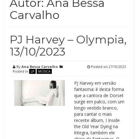
Autor:
Ana Bessa
Carvalho
PJ Harvey – Olympia,
13/10/2023
By
Ana Bessa Carvalho
Posted on
27/10/2023
Posted in
LP
MÚSICA
PJ Harvey em versão
fantasma: é desta forma
que a cantora de Dorset
surge em palco, com um
longo vestido branco,
para cantar o mais
recente álbum, I Inside
the Old Year Dying na
íntegra, também ele
cheio de fantasmas. O