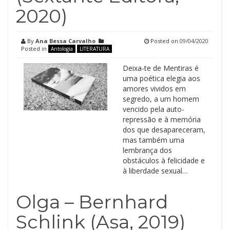
2020)
By
Ana Bessa Carvalho
Posted on
09/04/2020
Posted in
Antologia
LITERATURA
Deixa-te de Mentiras é
uma poética elegia aos
amores vividos em
segredo, a um homem
vencido pela auto-
repressão e à memória
dos que desapareceram,
mas também uma
lembrança dos
obstáculos à felicidade e
à liberdade sexual…
Olga – Bernhard
Schlink (Asa, 2019)