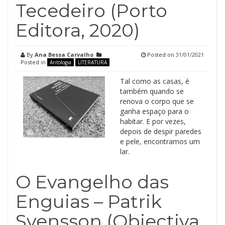
Tecedeiro (Porto
Editora, 2020)
By
Ana Bessa Carvalho
Posted on
31/01/2021
Posted in
Antologia
LITERATURA
Tal como as casas, é
também quando se
renova o corpo que se
ganha espaço para o
habitar. E por vezes,
depois de despir paredes
e pele, encontramos um
lar.
O Evangelho das
Enguias – Patrik
Svensson (Objectiva,