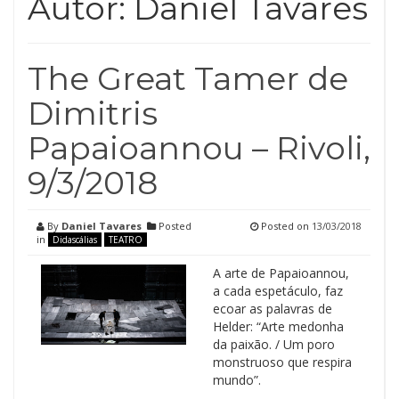
Autor:
Daniel Tavares
The Great Tamer de
Dimitris
Papaioannou – Rivoli,
9/3/2018
By
Daniel Tavares
Posted
Posted on
13/03/2018
in
Didascálias
TEATRO
A arte de Papaioannou,
a cada espetáculo, faz
ecoar as palavras de
Helder: “Arte medonha
da paixão. / Um poro
monstruoso que respira
mundo”.