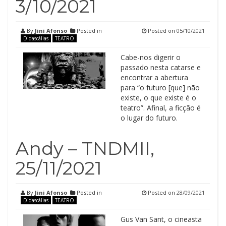
3/10/2021
By
Jini Afonso
Posted in
Posted on
05/10/2021
Didascálias
TEATRO
Cabe-nos digerir o
passado nesta catarse e
encontrar a abertura
para “o futuro [que] não
existe, o que existe é o
teatro”. Afinal, a ficção é
o lugar do futuro.
Andy – TNDMII,
25/11/2021
By
Jini Afonso
Posted in
Posted on
28/09/2021
Didascálias
TEATRO
Gus Van Sant, o cineasta