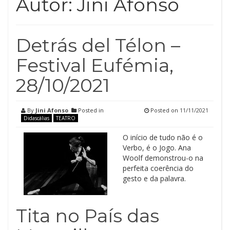
Autor:
Jini Afonso
Detrás del Télon –
Festival Eufémia,
28/10/2021
By
Jini Afonso
Posted in
Posted on
11/11/2021
Didascálias
TEATRO
O início de tudo não é o
Verbo, é o Jogo. Ana
Woolf demonstrou-o na
perfeita coerência do
gesto e da palavra.
Tita no País das