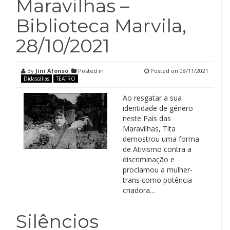
Maravilhas –
Biblioteca Marvila,
28/10/2021
By
Jini Afonso
Posted in
Posted on
08/11/2021
Didascálias
TEATRO
Ao resgatar a sua
identidade de género
neste País das
Maravilhas, Tita
demostrou uma forma
de Ativismo contra a
discriminação e
proclamou a mulher-
trans como potência
criadora…
Silêncios