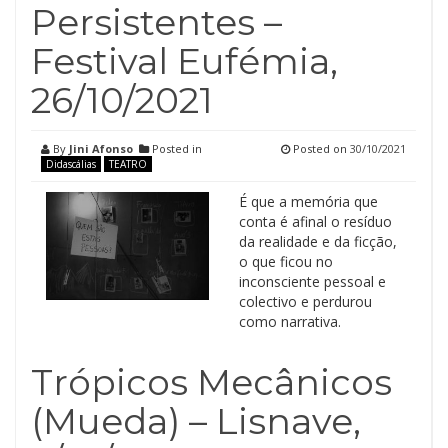
Persistentes –
Festival Eufémia,
26/10/2021
By
Jini Afonso
Posted in
Posted on
30/10/2021
Didascálias
TEATRO
É que a memória que
conta é afinal o resíduo
da realidade e da ficção,
o que ficou no
inconsciente pessoal e
colectivo e perdurou
como narrativa.
Trópicos Mecânicos
(Mueda) – Lisnave,