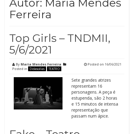
Autor:
Maria Mendes
Ferreira
Top Girls – TNDMII,
5/6/2021
By
Maria Mendes Ferreira
Posted on
16/06/2021
Posted in
Didascálias
TEATRO
Sete grandes atrizes
representam 16
personagens. A peça é
estupenda, são 2 horas
e 15 minutos de intensa
representação que
passam num ápice.