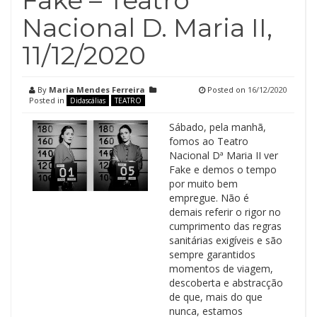
Fake – Teatro
Nacional D. Maria II,
11/12/2020
By
Maria Mendes Ferreira
Posted on
16/12/2020
Posted in
Didascálias
TEATRO
Sábado, pela manhã,
fomos ao Teatro
Nacional Dª Maria II ver
Fake e demos o tempo
por muito bem
empregue. Não é
demais referir o rigor no
cumprimento das regras
sanitárias exigíveis e são
sempre garantidos
momentos de viagem,
descoberta e abstracção
de que, mais do que
nunca, estamos