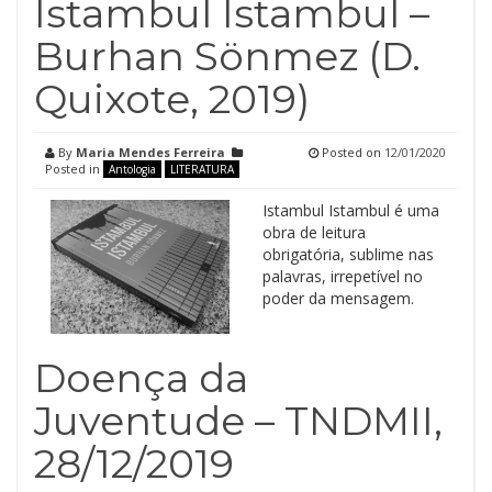
Istambul Istambul –
Burhan Sönmez (D.
Quixote, 2019)
By
Maria Mendes Ferreira
Posted on
12/01/2020
Posted in
Antologia
LITERATURA
Istambul Istambul é uma
obra de leitura
obrigatória, sublime nas
palavras, irrepetível no
poder da mensagem.
Doença da
Juventude – TNDMII,
28/12/2019