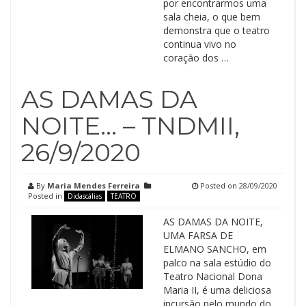
por encontrarmos uma
sala cheia, o que bem
demonstra que o teatro
continua vivo no
coração dos …
AS DAMAS DA
NOITE… – TNDMII,
26/9/2020
By
Maria Mendes Ferreira
Posted on
28/09/2020
Posted in
Didascálias
TEATRO
AS DAMAS DA NOITE,
UMA FARSA DE
ELMANO SANCHO, em
palco na sala estúdio do
Teatro Nacional Dona
Maria II, é uma deliciosa
incursão pelo mundo do