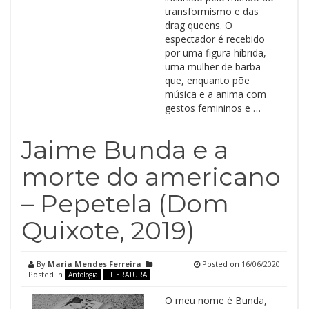
transformismo e das
drag queens. O
espectador é recebido
por uma figura híbrida,
uma mulher de barba
que, enquanto põe
música e a anima com
gestos femininos e …
Jaime Bunda e a
morte do americano
– Pepetela (Dom
Quixote, 2019)
By
Maria Mendes Ferreira
Posted on
16/06/2020
Posted in
Antologia
LITERATURA
O meu nome é Bunda,