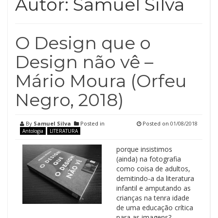
Autor:
Samuel Silva
O Design que o
Design não vê –
Mário Moura (Orfeu
Negro, 2018)
By
Samuel Silva
Posted in
Posted on
01/08/2018
Antologia
LITERATURA
porque insistimos
(ainda) na fotografia
como coisa de adultos,
demitindo-a da literatura
infantil e amputando as
crianças na tenra idade
de uma educação crítica
para as imagens?