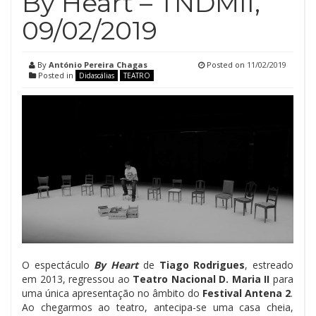
By Heart – TNDMII,
09/02/2019
By
António Pereira Chagas
Posted on
11/02/2019
Posted in
Didascálias
TEATRO
O espectáculo
By Heart
de
Tiago Rodrigues
, estreado
em 2013, regressou ao
Teatro Nacional D. Maria II
para
uma única apresentação no âmbito do
Festival Antena 2
.
Ao chegarmos ao teatro, antecipa-se uma casa cheia,