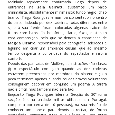
realidade rapidamente confirmada. Logo depois de
entrarmos na
sala Garrett,
avistamos um palco
minimalista, absolutamente minimalista: fundo negro, chão
branco. Tiago Rodrigues lê num banco sentado no centro
do palco, ladeado por dez cadeiras, todas diferentes entre
si, e à sua frente foram colocadas algumas caixas de
frutas com livros. Os holofotes, claros, fixos, destacam
esta composição, pelo que se denota a capacidade de
Magda Bizarro
, responsável pela cenografia, adereços e
figurino em criar um ambiente casual, que ao mesmo
tempo desperta a curiosidade do espectador e inspira
conforto.
Depois das pancadas de Molière, as instruções são claras:
(i) o espectáculo começará quando as dez cadeiras
estiverem preenchidas por membros da plateia; e (ii) a
peça terminará apenas quando os dez bravos voluntários
conseguirem decorar em conjunto um poema. A tarefa
não é difícil, mas também não será fácil…
Enquanto Tiago Rodrigues lidera a “Secção do 30” (uma
secção é uma unidade militar utilizada em Portugal,
composta por cerca de 10 pessoas), na sua missão de
conhecer um soneto para depois o recitar, de forma
intercalada, consegue guiar a audiência a uma outra