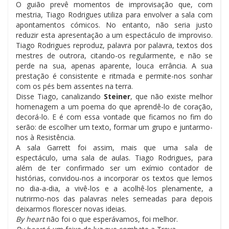
O guião prevê momentos de improvisação que, com
mestria, Tiago Rodrigues utiliza para envolver a sala com
apontamentos cómicos. No entanto, não seria justo
reduzir esta apresentação a um espectáculo de improviso.
Tiago Rodrigues reproduz, palavra por palavra, textos dos
mestres de outrora, citando-os regularmente, e não se
perde na sua, apenas aparente, louca errância. A sua
prestação é consistente e ritmada e permite-nos sonhar
com os pés bem assentes na terra.
Disse Tiago, canalizando
Steiner
, que não existe melhor
homenagem a um poema do que aprendê-lo de coração,
decorá-lo. E é com essa vontade que ficamos no fim do
serão: de escolher um texto, formar um grupo e juntarmo-
nos à Resistência.
A sala Garrett foi assim, mais que uma sala de
espectáculo, uma sala de aulas. Tiago Rodrigues, para
além de ter confirmado ser um exímio contador de
histórias, convidou-nos a incorporar os textos que lemos
no dia-a-dia, a vivê-los e a acolhê-los plenamente, a
nutrirmo-nos das palavras neles semeadas para depois
deixarmos florescer novas ideias.
By heart
não foi o que esperávamos, foi melhor.