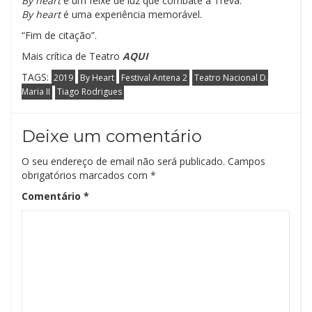
By heart
é um feixe de luz que combate a Treva.
By heart
é uma experiência memorável.
“Fim de citação”.
Mais crítica de Teatro
AQUI
TAGS:
2019
By Heart
Festival Antena 2
Teatro Nacional D.
Maria II
Tiago Rodrigues
Deixe um comentário
O seu endereço de email não será publicado.
Campos
obrigatórios marcados com
*
Comentário
*