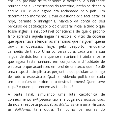
em vão; proibido de falar sobre o ocorrido, a humilhante
retirada dos sul-americanos do território, britânico desde o
século XIX, e que agora era reclamado pelo país. Em
determinado momento, David questiona-o: é fácil estar ali
hoje, perante o inimigo? E Marcelo dá conta do seu
percurso de pacificação: o ódio visceral inicial a tudo o que
fosse inglês, a insuportável consciência de que o próprio
filho aprendia aquela língua na escola, o vício da cocaína
que aparentava silenciar as memórias que ninguém queria
ouvir, a obsessão, hoje, pelo desporto, enquanto
campeão de triatlo. Uma conversa dura, cada um na sua
língua, de dois homens que se matariam há trinta anos, e
que agora testemunham, em conjunto, a dificuldade de
elaborar o que aconteceu em prol de um texto que não dê
uma resposta simplista às perguntas que pululam ao longo
de todo o espetáculo: Qual o dividendo político de cada
um dos países do sofrimento destes homens? Quem teve
culpa? A quem pertencem as ilhas hoje?
A parte final, simulando uma luta cacofónica de
conhecimento
wikipédico
tão em voga nos nossos dias,
dá-nos a resposta possível: as
Malvinas
têm uma História;
as
Falklands
têm outra. Tal como os nomes do