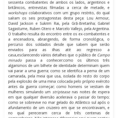
sessenta combatentes de ambos os lados, argentinos e
britânicos, entrevistas filmadas a cerca de metade, e
workshops
colaborativos com um grupo restrito, do qual
saíram os seis protagonistas desta peça: Lou Armour,
David Jackson e Sukrim Rai, pela Grã-Bretanha; Gabriel
Sagastume, Ruben Otero e Marcelo Vallejo, pela Argentina.
O trabalho resulta do encontro entre os ex-combatentes e
a encenadora, abrangendo, de forma cronológica, o
percurso dos soldados desde que sabem que serão
enviados para as ilhas até ao regresso a
casa,esclarecendo vários detalhes que o público de
Campo
minado
passa a conhecer:como os últimos três
algarismos de um bilhete de identidade determinam quem
vai parar a uma guerra; como se identifica a perna de um
camarada, pela meia que usa, isolada do resto do corpo
pela explosão de uma mina colocada pelo próprio exército
antes da guerra começar; como homens se vestiam de
mulheres simulando um
striptease
nas noites de espera
em que qualquer diversão acelerava o passar do tempo;
como se sobrevive no mar gelado do Atlântico sul após o
afundamento de um cruzeiro em que se encontravam, e
no qual pereceram cerca de três centenas de