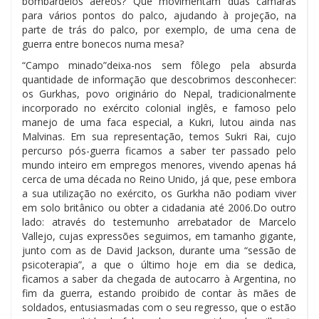
bombardeios aéreos? Que movimentam duas câmaras
para vários pontos do palco, ajudando à projeção, na
parte de trás do palco, por exemplo, de uma cena de
guerra entre bonecos numa mesa?
“Campo minado”deixa-nos sem fôlego pela absurda
quantidade de informação que descobrimos desconhecer:
os Gurkhas, povo originário do Nepal, tradicionalmente
incorporado no exército colonial inglês, e famoso pelo
manejo de uma faca especial, a Kukri, lutou ainda nas
Malvinas. Em sua representação, temos Sukri Rai, cujo
percurso pós-guerra ficamos a saber ter passado pelo
mundo inteiro em empregos menores, vivendo apenas há
cerca de uma década no Reino Unido, já que, pese embora
a sua utilização no exército, os Gurkha não podiam viver
em solo britânico ou obter a cidadania até 2006.Do outro
lado: através do testemunho arrebatador de Marcelo
Vallejo, cujas expressões seguimos, em tamanho gigante,
junto com as de David Jackson, durante uma “sessão de
psicoterapia”, a que o último hoje em dia se dedica,
ficamos a saber da chegada de autocarro à Argentina, no
fim da guerra, estando proibido de contar às mães de
soldados, entusiasmadas com o seu regresso, que o estão