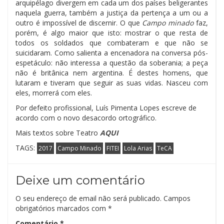
arquipélago divergem em cada um dos países beligerantes
naquela guerra, também a justiça da pertença a um ou a
outro é impossível de discernir. O que
Campo minado
faz,
porém, é algo maior que isto: mostrar o que resta de
todos os soldados que combateram e que não se
suicidaram. Como salienta a encenadora na conversa pós-
espetáculo: não interessa a questão da soberania; a peça
não é britânica nem argentina. É destes homens, que
lutaram e tiveram que seguir as suas vidas. Nasceu com
eles, morrerá com eles.
Por defeito profissional, Luís Pimenta Lopes escreve de
acordo com o novo desacordo ortográfico.
Mais textos sobre Teatro
AQUI
TAGS:
2017
Campo Minado
FITEI
Lola Arias
TeCA
Deixe um comentário
O seu endereço de email não será publicado.
Campos
obrigatórios marcados com
*
Comentário
*