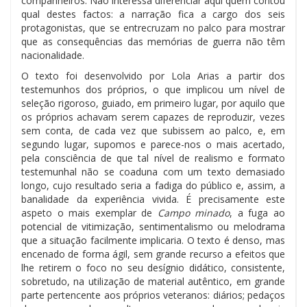
companheiros. Não interessa diferenciar aqui quem contou
qual destes factos: a narração fica a cargo dos seis
protagonistas, que se entrecruzam no palco para mostrar
que as consequências das memórias de guerra não têm
nacionalidade.
O texto foi desenvolvido por Lola Arias a partir dos
testemunhos dos próprios, o que implicou um nível de
seleção rigoroso, guiado, em primeiro lugar, por aquilo que
os próprios achavam serem capazes de reproduzir, vezes
sem conta, de cada vez que subissem ao palco, e, em
segundo lugar, supomos e parece-nos o mais acertado,
pela consciência de que tal nível de realismo e formato
testemunhal não se coaduna com um texto demasiado
longo, cujo resultado seria a fadiga do público e, assim, a
banalidade da experiência vivida. É precisamente este
aspeto o mais exemplar de
Campo minado
, a fuga ao
potencial de vitimização, sentimentalismo ou melodrama
que a situação facilmente implicaria. O texto é denso, mas
encenado de forma ágil, sem grande recurso a efeitos que
lhe retirem o foco no seu desígnio didático, consistente,
sobretudo, na utilização de material autêntico, em grande
parte pertencente aos próprios veteranos: diários; pedaços