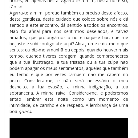
noites, eu apenas nesta. Agarra-te a mim, nesta noite só,
tão só.
Agarra-te a mim, porque também eu preciso deste afecto,
desta gentileza, deste cuidado que coloco sobre nós e dá
sentido a este encontro, dá sentido a todos os encontros.
Não foi afinal para nos sentirmos desejados, e talvez
amados, que prolongámos a noite naquele bar, que me
beijaste e subi contigo até aqui? Abraça-me e diz-me o que
sentes; ou diz-mo amanhã ou depois, quando houver mais
tempo, quando tiveres coragem, quando compreenderes
que a tua frustração, a tua tristeza ou a tua culpa não
podem apagar os meus sentimentos, aqueles que também
eu tenho e que por vezes também não me cabem no
peito. Considera-me, e não será necessário o meu
despeito, a tua evasão, a minha indignação, a tua
sobranceria. A minha raiva. Considera-me, e poderemos
então lembrar esta noite como um momento de
intimidade, de carinho e de respeito. A lembrança de uma
boa
queca
.