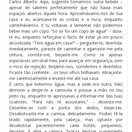
Carlos Alberto. Aqui, sugeriste tomarmos outra bebida –
apesar de saberes perfeitamente que não havia mais
espaços abertos àquela hora. Aproximávamo-nos de tua
casa e eu acariciava-te as costas e a nuca, enquanto
caminhávamos. E tu voltavas a lamentar não podermos
beber mais um copo. “Só se for um copo de água!” – dizia-
te eu, enquanto reforçava o facto de estar já um pouco
alcoolizada. “Tens água em casa?” – perguntei-te, divertida.
Imediatamente, paraste de caminhar e agarraste-me pela
cintura, sorriste-me, beijaste-me. Como se apenas
esperasses um sinal meu para avançar em segurança, sem
o risco da rejeição. Beijámo-nos, sorridentes e divertidos.
Ficaste tão contente… os teus olhos brilhavam. Abraçaste-
me carinhosamente e levaste-me até tua casa.
É certo que bebemos água, mas a sede era outra. Não
demorei a despir-te a camisola e pousar a mão no teu
peito nu, enquanto te apressavas a informar-me das tuas
cicatrizes. “Para não te assustares.” – disseste-me.
Desenhei-as com a ponta dos dedos, beijei-tas.
Desabotoaste-me a camisa, delicadamente. Podias tê-la
tirado rapidamente, pela cabeça, mas optaste por
desabotoar pacientemente cada botão, pequenino,
devagar. E abrir a camisa, fazê-la deslizar suavemente