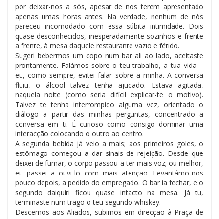
por deixar-nos a sós, apesar de nos terem apresentado
apenas umas horas antes. Na verdade, nenhum de nós
pareceu incomodado com essa súbita intimidade. Dois
quase-desconhecidos, inesperadamente sozinhos e frente
a frente, à mesa daquele restaurante vazio e fétido.
Sugeri bebermos um copo num bar ali ao lado, aceitaste
prontamente. Falámos sobre o teu trabalho, a tua vida –
eu, como sempre, evitei falar sobre a minha. A conversa
fluiu, o álcool talvez tenha ajudado. Estava agitada,
naquela noite (como seria difícil explicar-te o motivo).
Talvez te tenha interrompido alguma vez, orientado o
diálogo a partir das minhas perguntas, concentrado a
conversa em ti. É curioso como consigo dominar uma
interacção colocando o outro ao centro.
A segunda bebida já veio a mais; aos primeiros goles, o
estômago começou a dar sinais de rejeição. Desde que
deixei de fumar, o corpo passou a ter mais voz; ou melhor,
eu passei a ouvi-lo com mais atenção. Levantámo-nos
pouco depois, a pedido do empregado. O bar ia fechar, e o
segundo daiquiri ficou quase intacto na mesa. Já tu,
terminaste num trago o teu segundo whiskey.
Descemos aos Aliados, subimos em direcção à Praça de