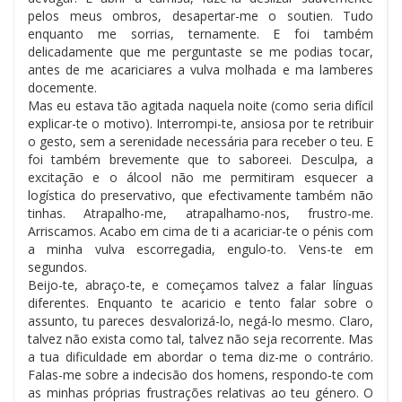
pelos meus ombros, desapertar-me o soutien. Tudo
enquanto me sorrias, ternamente. E foi também
delicadamente que me perguntaste se me podias tocar,
antes de me acariciares a vulva molhada e ma lamberes
docemente.
Mas eu estava tão agitada naquela noite (como seria difícil
explicar-te o motivo). Interrompi-te, ansiosa por te retribuir
o gesto, sem a serenidade necessária para receber o teu. E
foi também brevemente que to saboreei. Desculpa, a
excitação e o álcool não me permitiram esquecer a
logística do preservativo, que efectivamente também não
tinhas. Atrapalho-me, atrapalhamo-nos, frustro-me.
Arriscamos. Acabo em cima de ti a acariciar-te o pénis com
a minha vulva escorregadia, engulo-to. Vens-te em
segundos.
Beijo-te, abraço-te, e começamos talvez a falar línguas
diferentes. Enquanto te acaricio e tento falar sobre o
assunto, tu pareces desvalorizá-lo, negá-lo mesmo. Claro,
talvez não exista como tal, talvez não seja recorrente. Mas
a tua dificuldade em abordar o tema diz-me o contrário.
Falas-me sobre a indecisão dos homens, respondo-te com
as minhas próprias frustrações relativas ao teu género. O