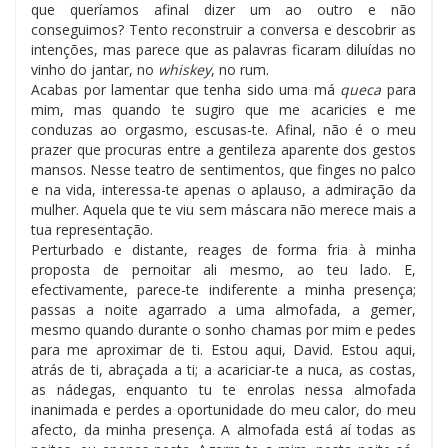
que queríamos afinal dizer um ao outro e não
conseguimos? Tento reconstruir a conversa e descobrir as
intenções, mas parece que as palavras ficaram diluídas no
vinho do jantar, no
whiskey
, no rum.
Acabas por lamentar que tenha sido uma má
queca
para
mim, mas quando te sugiro que me acaricies e me
conduzas ao orgasmo, escusas-te. Afinal, não é o meu
prazer que procuras entre a gentileza aparente dos gestos
mansos. Nesse teatro de sentimentos, que finges no palco
e na vida, interessa-te apenas o aplauso, a admiração da
mulher. Aquela que te viu sem máscara não merece mais a
tua representação.
Perturbado e distante, reages de forma fria à minha
proposta de pernoitar ali mesmo, ao teu lado. E,
efectivamente, parece-te indiferente a minha presença;
passas a noite agarrado a uma almofada, a gemer,
mesmo quando durante o sonho chamas por mim e pedes
para me aproximar de ti. Estou aqui, David. Estou aqui,
atrás de ti, abraçada a ti; a acariciar-te a nuca, as costas,
as nádegas, enquanto tu te enrolas nessa almofada
inanimada e perdes a oportunidade do meu calor, do meu
afecto, da minha presença. A almofada está aí todas as