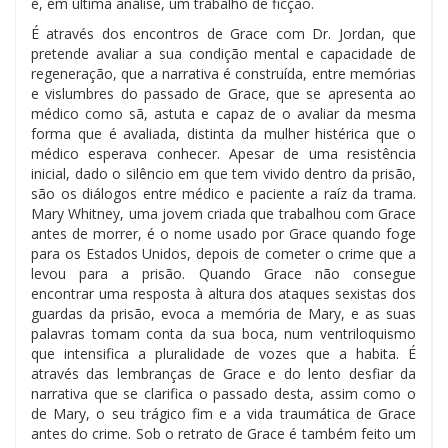
é, em última análise, um trabalho de ficção.
É através dos encontros de Grace com Dr. Jordan, que
pretende avaliar a sua condição mental e capacidade de
regeneração, que a narrativa é construída, entre memórias
e vislumbres do passado de Grace, que se apresenta ao
médico como sã, astuta e capaz de o avaliar da mesma
forma que é avaliada, distinta da mulher histérica que o
médico esperava conhecer. Apesar de uma resistência
inicial, dado o silêncio em que tem vivido dentro da prisão,
são os diálogos entre médico e paciente a raíz da trama.
Mary Whitney, uma jovem criada que trabalhou com Grace
antes de morrer, é o nome usado por Grace quando foge
para os Estados Unidos, depois de cometer o crime que a
levou para a prisão. Quando Grace não consegue
encontrar uma resposta à altura dos ataques sexistas dos
guardas da prisão, evoca a memória de Mary, e as suas
palavras tomam conta da sua boca, num ventriloquismo
que intensifica a pluralidade de vozes que a habita. É
através das lembranças de Grace e do lento desfiar da
narrativa que se clarifica o passado desta, assim como o
de Mary, o seu trágico fim e a vida traumática de Grace
antes do crime. Sob o retrato de Grace é também feito um