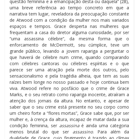
questão feminina e a emancipação desta ou daquela” (28),
uma breve referência ao tempo concreto em que a
narrativa tem lugar, reveladora da preocupação constante
de Atwood com a condição da mulher nos mais variados
espaços e tempos. Grace desperta nas mulheres que
frequentam a casa do diretor alguma curiosidade, por ser
“uma assassina célebre”, da mesma forma que o
enforcamento de McDermott, seu cúmplice, teve um
grande público, levando a jovem rapariga a perguntar o
que haverá de célebre num crime, quando comparando
com célebres cantoras ou célebres espíritas e o que
parece ser uma atração pela morte dos outros, pelo
sensacionalismo e pela tragédia alheia, que tem as suas
raízes bem longe no nosso passado e hoje continua bem
viva. Atwood refere no posfácio que o crime de Grace
Marks, e o seu retrato como rapariga inocente, atraíram a
atenção dos jornais da altura. No entanto, e apesar de
saber que o seu crime está presente no seu corpo como
um cheiro forte a “flores mortas”, Grace sabe que, por ser
mulher e, à crença da altura, incapaz de matar dada a sua
condição feminina, ser
assassina
é ainda uma categoria
menos brutal do que ser
assassino
. Para além da
dualidade de Grace, cujo fingimento é trazido ao clímax