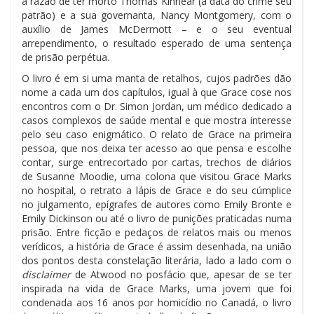
a razão de ter morto Thomas Kinnear (à data do crime seu
patrão) e a sua governanta, Nancy Montgomery, com o
auxílio de James McDermott – e o seu eventual
arrependimento, o resultado esperado de uma sentença
de prisão perpétua.
O livro é em si uma manta de retalhos, cujos padrões dão
nome a cada um dos capítulos, igual à que Grace cose nos
encontros com o Dr. Simon Jordan, um médico dedicado a
casos complexos de saúde mental e que mostra interesse
pelo seu caso enigmático. O relato de Grace na primeira
pessoa, que nos deixa ter acesso ao que pensa e escolhe
contar, surge entrecortado por cartas, trechos de diários
de Susanne Moodie, uma colona que visitou Grace Marks
no hospital, o retrato a lápis de Grace e do seu cúmplice
no julgamento, epígrafes de autores como Emily Bronte e
Emily Dickinson ou até o livro de punições praticadas numa
prisão. Entre ficção e pedaços de relatos mais ou menos
verídicos, a história de Grace é assim desenhada, na união
dos pontos desta constelação literária, lado a lado com o
disclaimer
de Atwood no posfácio que, apesar de se ter
inspirada na vida de Grace Marks, uma jovem que foi
condenada aos 16 anos por homicídio no Canadá, o livro