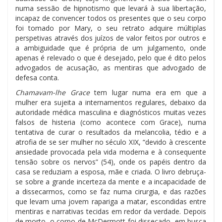
numa sessão de hipnotismo que levará à sua libertação,
incapaz de convencer todos os presentes que o seu corpo
foi tomado por Mary, o seu retrato adquire múltiplas
perspetivas através dos juízos de valor feitos por outros e
a ambiguidade que é própria de um julgamento, onde
apenas é relevado o que é desejado, pelo que é dito pelos
advogados de acusação, as mentiras que advogado de
defesa conta.
Chamavam-lhe Grace
tem lugar numa era em que a
mulher era sujeita a internamentos regulares, debaixo da
autoridade médica masculina e diagnósticos muitas vezes
falsos de histeria (como acontece com Grace), numa
tentativa de curar o resultados da melancolia, tédio e a
atrofia de se ser mulher no século XIX, “devido à crescente
ansiedade provocada pela vida moderna e à consequente
tensão sobre os nervos” (54), onde os papéis dentro da
casa se reduziam a esposa, mãe e criada. O livro debruça-
se sobre a grande incerteza da mente e a incapacidade de
a dissecarmos, como se faz numa cirurgia, e das razões
que levam uma jovem rapariga a matar, escondidas entre
mentiras e narrativas tecidas em redor da verdade. Depois
de morto, o corpo de McDermott foi dissecado, em busca