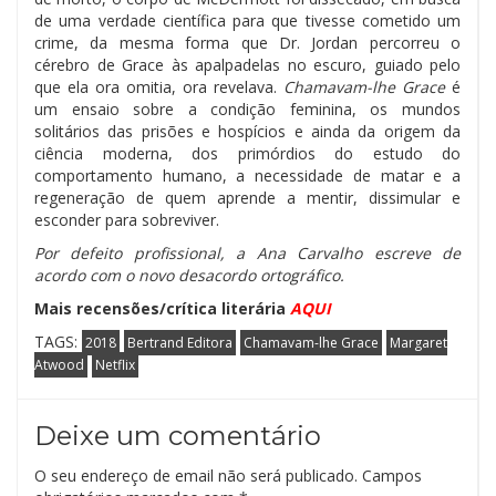
de uma verdade científica para que tivesse cometido um
crime, da mesma forma que Dr. Jordan percorreu o
cérebro de Grace às apalpadelas no escuro, guiado pelo
que ela ora omitia, ora revelava.
Chamavam-lhe Grace
é
um ensaio sobre a condição feminina, os mundos
solitários das prisões e hospícios e ainda da origem da
ciência moderna, dos primórdios do estudo do
comportamento humano, a necessidade de matar e a
regeneração de quem aprende a mentir, dissimular e
esconder para sobreviver.
Por defeito profissional, a Ana Carvalho escreve de
acordo com o novo desacordo ortográfico.
Mais recensões/crítica literária
AQUI
TAGS:
2018
Bertrand Editora
Chamavam-lhe Grace
Margaret
Atwood
Netflix
Deixe um comentário
O seu endereço de email não será publicado.
Campos