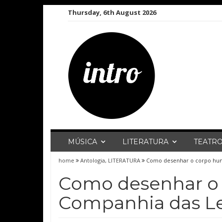
Skip
Thursday, 6th August 2026
to
content
MÚSICA
LITERATURA
TEATR
home
Antologia
,
LITERATURA
Como desenhar o corpo hum
Como desenhar o
Companhia das Le