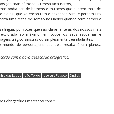
posição mais cómoda.” (Teresa Aica Barros).
, mas podia ser, de homens e mulheres que querem mais do
e ele dá, que se encontram e desencontram, e perdem uns
eixa uma réstia de sorriso nos lábios quando terminamos a
a língua, por vozes que são claramente as dos nossos mais
gem explorada ao máximo, em todos os seus esquemas e
onagens trágico-sinistras ou simplesmente deambulantes.
o mundo de personagens que dela resulta é um planeta
 acordo com o novo desacordo ortográfico.
ia das Letras
João Tordo
José Luís Peixoto
Ondjaki
os obrigatórios marcados com
*