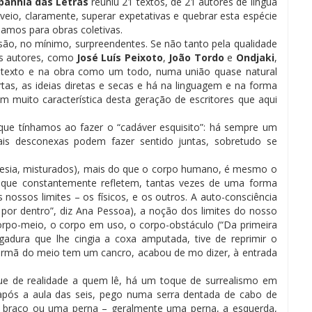
anhia das Letras
reuniu 21 textos, de 21 autores de língua
veio, claramente, superar expetativas e quebrar esta espécie
amos para obras coletivas.
 são, no mínimo, surpreendentes. Se não tanto pela qualidade
us autores, como
José Luís Peixoto
,
João Tordo
e
Ondjaki
,
a texto e na obra como um todo, numa união quase natural
rtas, as ideias diretas e secas e há na linguagem e na forma
 muito característica desta geração de escritores que aqui
 que tínhamos ao fazer o “cadáver esquisito”: há sempre um
ais desconexas podem fazer sentido juntas, sobretudo se
poesia, misturados), mais do que o corpo humano, é mesmo o
que constantemente refletem, tantas vezes de uma forma
 nossos limites – os físicos, e os outros. A auto-consciência
 por dentro”, diz Ana Pessoa), a noção dos limites do nosso
 corpo-meio, o corpo em uso, o corpo-obstáculo (“Da primeira
igadura que lhe cingia a coxa amputada, tive de reprimir o
a irmã do meio tem um cancro, acabou de mo dizer, à entrada
e de realidade a quem lê, há um toque de surrealismo em
 após a aula das seis, pego numa serra dentada de cabo de
 braço ou uma perna – geralmente uma perna, a esquerda,