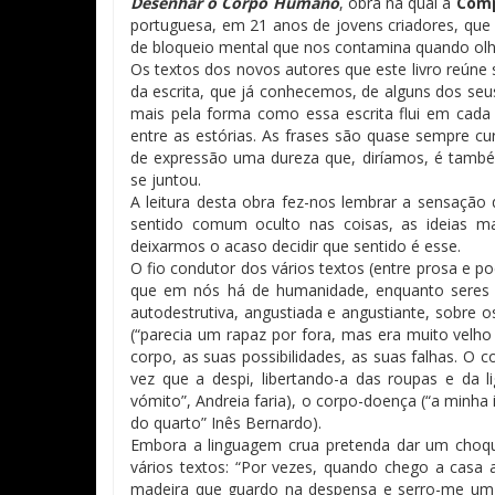
Desenhar o Corpo Humano
, obra na qual a
Comp
portuguesa, em 21 anos de jovens criadores, que 
de bloqueio mental que nos contamina quando olh
Os textos dos novos autores que este livro reúne
da escrita, que já conhecemos, de alguns dos se
mais pela forma como essa escrita flui em cad
entre as estórias. As frases são quase sempre cu
de expressão uma dureza que, diríamos, é também
se juntou.
A leitura desta obra fez-nos lembrar a sensação
sentido comum oculto nas coisas, as ideias m
deixarmos o acaso decidir que sentido é esse.
O fio condutor dos vários textos (entre prosa e 
que em nós há de humanidade, enquanto seres 
autodestrutiva, angustiada e angustiante, sobre os
(“parecia um rapaz por fora, mas era muito velho
corpo, as suas possibilidades, as suas falhas. O
vez que a despi, libertando-a das roupas e da l
vómito”, Andreia faria), o corpo-doença (“a minh
do quarto” Inês Bernardo).
Embora a linguagem crua pretenda dar um choqu
vários textos: “Por vezes, quando chego a casa
madeira que guardo na despensa e serro-me um