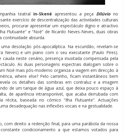
panhia teatral
in-Skené
apresentou a peça
Dilúvio
no
sante exercício de descentralização das actividades culturais
ios, procurar apresentar um espectáculo digno e atractivo
Ilha Flutuante” e “Noé” de Ricardo Neves-Neves, duas obras
 continuidade absurda.
 uma desolação pós-apocalíptica. Na escuridão, revelam-se
a Neves) e um piano com o seu executante (Paulo Pires).
 cauda neste cenário, presença inusitada compensada pela
ctáculo. As duas personagens espectrais dialogam sobre o
e um Noé mais pós-moderno organiza a viagem em direcção à
 América, where else? Pelo caminho, ficam instantâneos bem
revela os detalhes das sombras em contraluz e a imagem
undo de um tanque de água azul, que deixa pouco espaço à
ta, de aparência intransponível, que acaba derrubada com
a récita, baseada no cómico “Ilha Flutuante”. Actuações
ma desadequação nas inflexões vocais e na gestualidade.
 com direito a redenção final, para uma parábola da nossa
o constante condicionamento a que estamos votados para