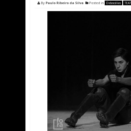
By
Paulo Ribeiro da Silva
Posted in
Didascálias
TEA