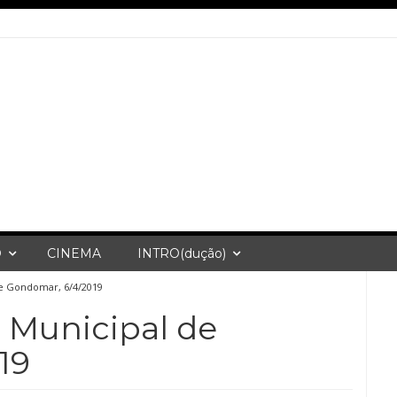
O
CINEMA
INTRO(dução)
de Gondomar, 6/4/2019
o Municipal de
19