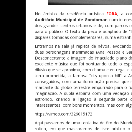
No âmbito da residência artística
FORA
,
a com
Auditório Municipal de Gondomar
, num interes
dos grandes centros urbanos e de, com parcos me
para o público. O texto da peça é adaptado de “
díspares tornadas complementares, numa estranha
Entramos na sala já repleta de névoa, evocando
duas personagens inanimadas (Ana Pessoa e Sar
Desconcertante a imagem do imaculado piano de
excelente música que foi pontuando todo o espe
dilúvio que se aproxima, com chama e entrega, 
terra prometida, a famosa “city upon a hill”: a
conseguidos, com uma iluminação precisa que 
marcante do globo terrestre empurrado para o f
imaginação. A dupla esbarra com uma vedação al
estrondo, criando a ligação à segunda parte d
interessantes, com bons momentos, mas com algu
https://vimeo.com/326015172
Aqui passamos de uma tentativa de fim do Mundo,
rotina, em que mascaramos de livre arbítrio 