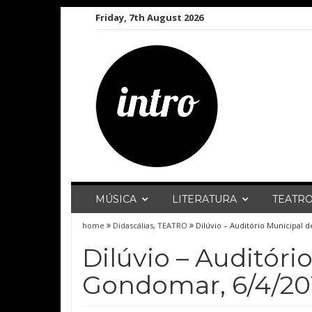
Skip
Friday, 7th August 2026
to
content
MÚSICA
LITERATURA
TEATR
home
Didascálias
,
TEATRO
Dilúvio – Auditório Municipal 
Dilúvio – Auditóri
Gondomar, 6/4/20