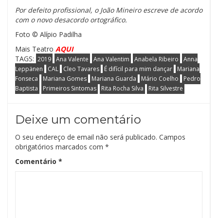
Por defeito profissional, o João Mineiro escreve de acordo
com o novo desacordo ortográfico.
Foto © Alípio Padilha
Mais Teatro
AQUI
TAGS:
2019
Ana Valente
Ana Valentim
Anabela Ribeiro
Anna
Leppänen
CAL
Cleo Tavares
É difícil para mim dançar
Mariana
Fonseca
Mariana Gomes
Mariana Guarda
Mário Coelho
Pedro
Baptista
Primeiros Sintomas
Rita Rocha Silva
Rita Silvestre
Deixe um comentário
O seu endereço de email não será publicado.
Campos
obrigatórios marcados com
*
Comentário
*