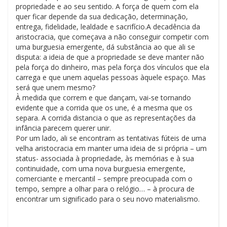
propriedade e ao seu sentido. A força de quem com ela
quer ficar depende da sua dedicação, determinação,
entrega, fidelidade, lealdade e sacrifício.A decadência da
aristocracia, que começava a não conseguir competir com
uma burguesia emergente, dá substância ao que ali se
disputa: a ideia de que a propriedade se deve manter não
pela força do dinheiro, mas pela força dos vínculos que ela
carrega e que unem aquelas pessoas àquele espaço. Mas
será que unem mesmo?
À medida que correm e que dançam, vai-se tornando
evidente que a corrida que os une, é a mesma que os
separa. A corrida distancia o que as representações da
infância parecem querer unir.
Por um lado, ali se encontram as tentativas fúteis de uma
velha aristocracia em manter uma ideia de si própria – um
status- associada à propriedade, às memórias e à sua
continuidade, com uma nova burguesia emergente,
comerciante e mercantil – sempre preocupada com o
tempo, sempre a olhar para o relógio… – à procura de
encontrar um significado para o seu novo materialismo.