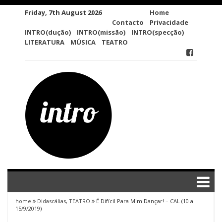
Skip
Friday, 7th August 2026
Home
to
Contacto
Privacidade
content
INTRO(dução)
INTRO(missão)
INTRO(specção)
LITERATURA
MÚSICA
TEATRO
home
Didascálias
,
TEATRO
É Difícil Para Mim Dançar! – CAL (10 a
15/9/2019)