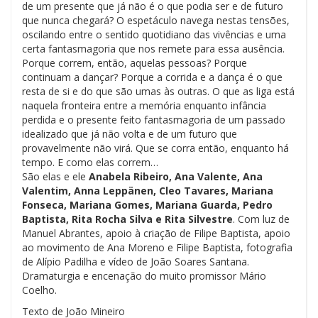
de um presente que já não é o que podia ser e de futuro
que nunca chegará? O espetáculo navega nestas tensões,
oscilando entre o sentido quotidiano das vivências e uma
certa fantasmagoria que nos remete para essa ausência.
Porque correm, então, aquelas pessoas? Porque
continuam a dançar? Porque a corrida e a dança é o que
resta de si e do que são umas às outras. O que as liga está
naquela fronteira entre a memória enquanto infância
perdida e o presente feito fantasmagoria de um passado
idealizado que já não volta e de um futuro que
provavelmente não virá. Que se corra então, enquanto há
tempo. E como elas correm…
São elas e ele
Anabela Ribeiro, Ana Valente, Ana
Valentim, Anna Leppänen, Cleo Tavares, Mariana
Fonseca, Mariana Gomes, Mariana Guarda, Pedro
Baptista, Rita Rocha Silva e Rita Silvestre
. Com luz de
Manuel Abrantes, apoio à criação de Filipe Baptista, apoio
ao movimento de Ana Moreno e Filipe Baptista, fotografia
de Alípio Padilha e vídeo de João Soares Santana.
Dramaturgia e encenação do muito promissor Mário
Coelho.
Texto de João Mineiro