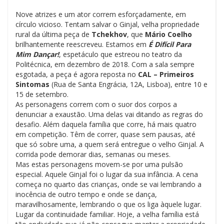
Nove atrizes e um ator correm esforçadamente, em
círculo vicioso. Tentam salvar o Ginjal, velha propriedade
rural da última peça de
Tchekhov
, que
Mário Coelho
brilhantemente reescreveu. Estamos em
É Difícil Para
Mim Dançar!
, espetáculo que estreou no teatro da
Politécnica, em dezembro de 2018. Com a sala sempre
esgotada, a peça é agora reposta no
CAL – Primeiros
Sintomas
(Rua de Santa Engrácia, 12A, Lisboa), entre 10 e
15 de setembro.
As personagens correm com o suor dos corpos a
denunciar a exaustão. Uma delas vai ditando as regras do
desafio. Além daquela família que corre, há mais quatro
em competição. Têm de correr, quase sem pausas, até
que só sobre uma, a quem será entregue o velho Ginjal. A
corrida pode demorar dias, semanas ou meses.
Mas estas personagens movem-se por uma pulsão
especial. Aquele Ginjal foi o lugar da sua infância. A cena
começa no quarto das crianças, onde se vai lembrando a
inocência de outro tempo e onde se dança,
maravilhosamente, lembrando o que os liga àquele lugar.
Lugar da continuidade familiar. Hoje, a velha família está