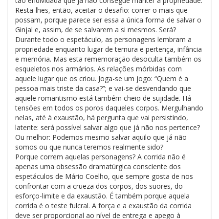
tão endividada que já não consegue manter a propriedade.
Resta-lhes, então, aceitar o desafio: correr o mais que
possam, porque parece ser essa a única forma de salvar o
Ginjal e, assim, de se salvarem a si mesmos. Será?
Durante todo o espetáculo, as personagens lembram a
propriedade enquanto lugar de ternura e pertença, infância
e memória. Mas esta rememoração desoculta também os
esqueletos nos armários. As relações mórbidas com
aquele lugar que os criou. Joga-se um jogo: “Quem é a
pessoa mais triste da casa?”; e vai-se desvendando que
aquele romantismo está também cheio de sujidade. Há
tensões em todos os poros daqueles corpos. Mergulhando
nelas, até à exaustão, há pergunta que vai persistindo,
latente: será possível salvar algo que já não nos pertence?
Ou melhor: Podemos mesmo salvar aquilo que já não
somos ou que nunca teremos realmente sido?
Porque correm aquelas personagens? A corrida não é
apenas uma obsessão dramatúrgica consciente dos
espetáculos de Mário Coelho, que sempre gosta de nos
confrontar com a crueza dos corpos, dos suores, do
esforço-limite e da exaustão. É também porque aquela
corrida é o teste fulcral. A força e a exaustão da corrida
deve ser proporcional ao nível de entrega e apego à