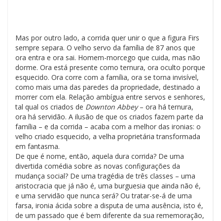
Mas por outro lado, a corrida quer unir o que a figura Firs
sempre separa. O velho servo da família de 87 anos que
ora entra e ora sai. Homem-morcego que cuida, mas não
dorme. Ora está presente como ternura, ora oculto porque
esquecido. Ora corre com a família, ora se torna invisível,
como mais uma das paredes da propriedade, destinado a
morrer com ela. Relação ambígua entre servos e senhores,
tal qual os criados de
Downton Abbey
– ora há ternura,
ora há servidão. A ilusão de que os criados fazem parte da
família – e da corrida – acaba com a melhor das ironias: o
velho criado esquecido, a velha proprietária transformada
em fantasma.
De que é nome, então, aquela dura corrida? De uma
divertida comédia sobre as novas configurações da
mudança social? De uma tragédia de três classes – uma
aristocracia que já não é, uma burguesia que ainda não é,
e uma servidão que nunca será? Ou tratar-se-á de uma
farsa, ironia ácida sobre a disputa de uma ausência, isto é,
de um passado que é bem diferente da sua rememoração,