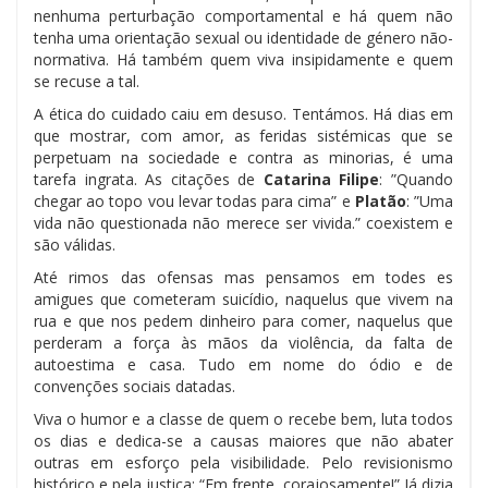
nenhuma perturbação comportamental e há quem não
tenha uma orientação sexual ou identidade de género não-
normativa. Há também quem viva insipidamente e quem
se recuse a tal.
A ética do cuidado caiu em desuso. Tentámos. Há dias em
que mostrar, com amor, as feridas sistémicas que se
perpetuam na sociedade e contra as minorias, é uma
tarefa ingrata. As citações de
Catarina Filipe
: ”Quando
chegar ao topo vou levar todas para cima” e
Platão
: ”Uma
vida não questionada não merece ser vivida.” coexistem e
são válidas.
Até rimos das ofensas mas pensamos em todes es
amigues que cometeram suicídio, naquelus que vivem na
rua e que nos pedem dinheiro para comer, naquelus que
perderam a força às mãos da violência, da falta de
autoestima e casa. Tudo em nome do ódio e de
convenções sociais datadas.
Viva o humor e a classe de quem o recebe bem, luta todos
os dias e dedica-se a causas maiores que não abater
outras em esforço pela visibilidade. Pelo revisionismo
histórico e pela justiça: “Em frente, corajosamente!” Já dizia