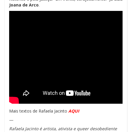
Joana de Arco
.
Mais textos de Rafaela Jacinto
AQUI
—
Rafaela Jacinto é artista, ativista e queer desobediente