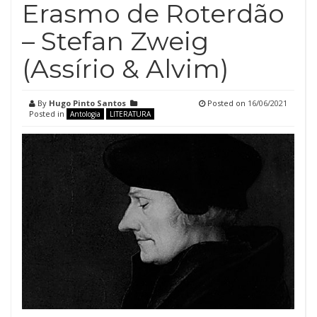
Erasmo de Roterdão
– Stefan Zweig
(Assírio & Alvim)
By
Hugo Pinto Santos
Posted on
16/06/2021
Posted in
Antologia
LITERATURA