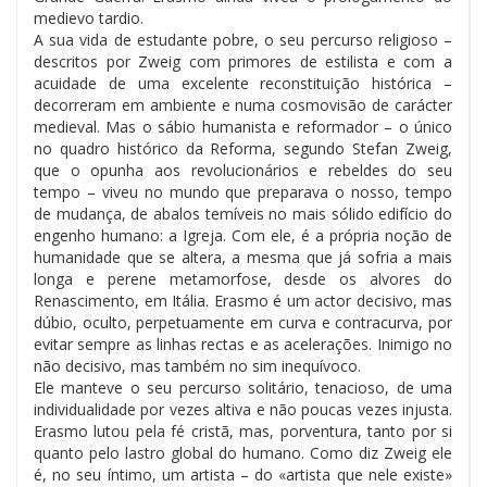
medievo tardio.
A sua vida de estudante pobre, o seu percurso religioso –
descritos por Zweig com primores de estilista e com a
acuidade de uma excelente reconstituição histórica –
decorreram em ambiente e numa cosmovisão de carácter
medieval. Mas o sábio humanista e reformador – o único
no quadro histórico da Reforma, segundo Stefan Zweig,
que o opunha aos revolucionários e rebeldes do seu
tempo – viveu no mundo que preparava o nosso, tempo
de mudança, de abalos temíveis no mais sólido edifício do
engenho humano: a Igreja. Com ele, é a própria noção de
humanidade que se altera, a mesma que já sofria a mais
longa e perene metamorfose, desde os alvores do
Renascimento, em Itália. Erasmo é um actor decisivo, mas
dúbio, oculto, perpetuamente em curva e contracurva, por
evitar sempre as linhas rectas e as acelerações. Inimigo no
não decisivo, mas também no sim inequívoco.
Ele manteve o seu percurso solitário, tenacioso, de uma
individualidade por vezes altiva e não poucas vezes injusta.
Erasmo lutou pela fé cristã, mas, porventura, tanto por si
quanto pelo lastro global do humano. Como diz Zweig ele
é, no seu íntimo, um artista – do «artista que nele existe»