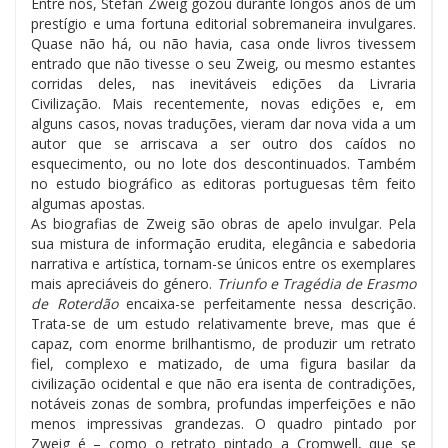
Entre nós, Stefan Zweig gozou durante longos anos de um
prestígio e uma fortuna editorial sobremaneira invulgares.
Quase não há, ou não havia, casa onde livros tivessem
entrado que não tivesse o seu Zweig, ou mesmo estantes
corridas deles, nas inevitáveis edições da Livraria
Civilização. Mais recentemente, novas edições e, em
alguns casos, novas traduções, vieram dar nova vida a um
autor que se arriscava a ser outro dos caídos no
esquecimento, ou no lote dos descontinuados. Também
no estudo biográfico as editoras portuguesas têm feito
algumas apostas.
As biografias de Zweig são obras de apelo invulgar. Pela
sua mistura de informação erudita, elegância e sabedoria
narrativa e artística, tornam-se únicos entre os exemplares
mais apreciáveis do género.
Triunfo e Tragédia de Erasmo
de Roterdão
encaixa-se perfeitamente nessa descrição.
Trata-se de um estudo relativamente breve, mas que é
capaz, com enorme brilhantismo, de produzir um retrato
fiel, complexo e matizado, de uma figura basilar da
civilização ocidental e que não era isenta de contradições,
notáveis zonas de sombra, profundas imperfeições e não
menos impressivas grandezas. O quadro pintado por
Zweig é – como o retrato pintado a Cromwell, que se