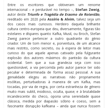
Entre os escritores que obtiveram um renome
internacional – e perdurável no tempo –,
Stefan Zweig
,
autor deste
Triunfo e Tragédia de Erasmo de Roterdão
,
reeditado em 2020 pela
Assírio & Alvim
, talvez seja um
dos casos mais curiosos. Herdeiro daquela brilhante
cultura centro-europeia que deu, diversamente, figuras tão
estelares e díspares quanto Kafka, Musil, ou Broch, Stefan
Zweig parece pertencer a outro quadrante do génio
criador. Um de tom menor e, porventura, de um alcance
mais restrito, como secreto, ou à espera de leitor mais
curioso do que aquele apenas cativado pela fulgurante
explosão dos autores máximos do panteão da cultura
ocidental. Sem que a sua grandeza seja com isso
questionável, a via percorrida pelo autor parece ter sido
peculiar e determinada de forma assaz pessoal. A sua
genialidade elegeu as narrativas não propriamente
insólitas, perturbadoras à maneira de um Kafka, mas
tocadas, por via de regra, por certa estranheza de género
muito mais subtil, insidioso, oculta, quase; e à brutalidade
incandescente do checo, oporia uma serenidade quase
clássica, medida por diapasão sóbrio e coeso, sem a
fascinante disrupção kafkiana – ainda que nunca fossem