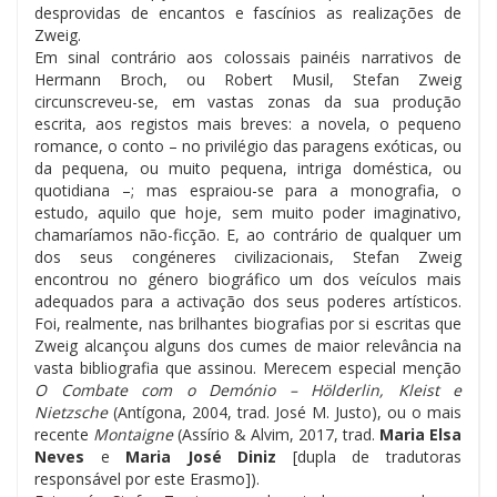
desprovidas de encantos e fascínios as realizações de
Zweig.
Em sinal contrário aos colossais painéis narrativos de
Hermann Broch, ou Robert Musil, Stefan Zweig
circunscreveu-se, em vastas zonas da sua produção
escrita, aos registos mais breves: a novela, o pequeno
romance, o conto – no privilégio das paragens exóticas, ou
da pequena, ou muito pequena, intriga doméstica, ou
quotidiana –; mas espraiou-se para a monografia, o
estudo, aquilo que hoje, sem muito poder imaginativo,
chamaríamos não-ficção. E, ao contrário de qualquer um
dos seus congéneres civilizacionais, Stefan Zweig
encontrou no género biográfico um dos veículos mais
adequados para a activação dos seus poderes artísticos.
Foi, realmente, nas brilhantes biografias por si escritas que
Zweig alcançou alguns dos cumes de maior relevância na
vasta bibliografia que assinou. Merecem especial menção
O Combate com o Demónio – Hölderlin, Kleist e
Nietzsche
(Antígona, 2004, trad. José M. Justo), ou o mais
recente
Montaigne
(Assírio & Alvim, 2017, trad.
Maria Elsa
Neves
e
Maria José Diniz
[dupla de tradutoras
responsável por este Erasmo]).