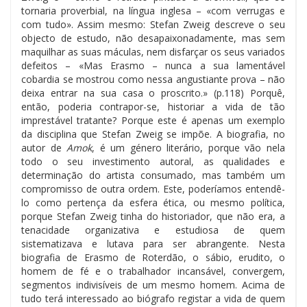
tornaria proverbial, na língua inglesa – «com verrugas e
com tudo». Assim mesmo: Stefan Zweig descreve o seu
objecto de estudo, não desapaixonadamente, mas sem
maquilhar as suas máculas, nem disfarçar os seus variados
defeitos – «Mas Erasmo – nunca a sua lamentável
cobardia se mostrou como nessa angustiante prova – não
deixa entrar na sua casa o proscrito.» (p.118) Porquê,
então, poderia contrapor-se, historiar a vida de tão
imprestável tratante? Porque este é apenas um exemplo
da disciplina que Stefan Zweig se impõe. A biografia, no
autor de
Amok
, é um género literário, porque vão nela
todo o seu investimento autoral, as qualidades e
determinação do artista consumado, mas também um
compromisso de outra ordem. Este, poderíamos entendê-
lo como pertença da esfera ética, ou mesmo política,
porque Stefan Zweig tinha do historiador, que não era, a
tenacidade organizativa e estudiosa de quem
sistematizava e lutava para ser abrangente. Nesta
biografia de Erasmo de Roterdão, o sábio, erudito, o
homem de fé e o trabalhador incansável, convergem,
segmentos indivisíveis de um mesmo homem. Acima de
tudo terá interessado ao biógrafo registar a vida de quem