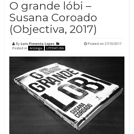
O grande lóbi –
Susana Coroado
(Objectiva, 2017)
By
Luis Pimenta Lopes
Posted on
27/10/2017
Posted in
Antologia
LITERATURA