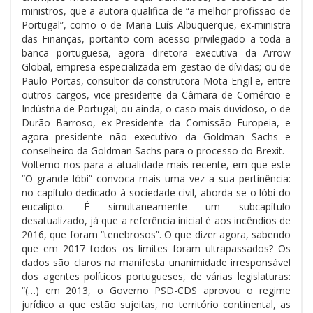
ministros, que a autora qualifica de “a melhor profissão de
Portugal”, como o de Maria Luís Albuquerque, ex-ministra
das Finanças, portanto com acesso privilegiado a toda a
banca portuguesa, agora diretora executiva da Arrow
Global, empresa especializada em gestão de dívidas; ou de
Paulo Portas, consultor da construtora Mota-Engil e, entre
outros cargos, vice-presidente da Câmara de Comércio e
Indústria de Portugal; ou ainda, o caso mais duvidoso, o de
Durão Barroso, ex-Presidente da Comissão Europeia, e
agora presidente não executivo da Goldman Sachs e
conselheiro da Goldman Sachs para o processo do Brexit.
Voltemo-nos para a atualidade mais recente, em que este
“O grande lóbi” convoca mais uma vez a sua pertinência:
no capítulo dedicado à sociedade civil, aborda-se o lóbi do
eucalipto. É simultaneamente um subcapítulo
desatualizado, já que a referência inicial é aos incêndios de
2016, que foram “tenebrosos”. O que dizer agora, sabendo
que em 2017 todos os limites foram ultrapassados? Os
dados são claros na manifesta unanimidade irresponsável
dos agentes políticos portugueses, de várias legislaturas:
“(…) em 2013, o Governo PSD-CDS aprovou o regime
jurídico a que estão sujeitas, no território continental, as