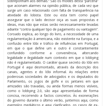
sobreponham aos demais.” São os moldes desta “parceria”
que acionam alarmes na opinião pública, de cada vez que
surge um caso relacionado com falta de transparência na
atividade do lobista. Este ou esta tem como papel
assegurar que o lado decisor oiça as suas propostas e
ideias, mas não que estas serão necessariamente levadas
adiante “contra qualquer tipo de pagamento ou vantagem”.
Coroado explica, ao longo do livro, a necessidade de uma
regulamentação à americana, não existente na Europa, e a
confusão entre lóbi e tráfico de influências em Portugal,
em que o que define um e outro é constantemente
confundido conforme a conveniência, altercando
legalidade e ilegalidade num contexto em que o lobbying
não é regulamentado. O caráter quase secreto do lóbi em
Portugal é aqui desmontado, através da descrição dos
canais, agentes e do lóbi informal. As relações entre
poderosas sociedades de advogados e os deputados do
Parlamento, os jogos de golfe e os jantares em que
amizades são travadas, ou ainda formas menos visíveis,
como o lobbying 2.0, são aqui apresentadas de forma
concisa, recorrendo a factos concretos. Às exonerações
do governo durante o último verão, juntemos aqui, como
exemplos mediáticos e aqui clarificados, os casos de ex-