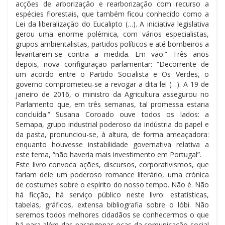
acções de arborização e rearborização com recurso a
espécies florestais, que também ficou conhecido como a
Lei da liberalização do Eucalipto (…). A iniciativa legislativa
gerou uma enorme polémica, com vários especialistas,
grupos ambientalistas, partidos políticos e até bombeiros a
levantarem-se contra a medida. Em vão.” Três anos
depois, nova configuração parlamentar: “Decorrente de
um acordo entre o Partido Socialista e Os Verdes, o
governo comprometeu-se a revogar a dita lei (…). A 19 de
janeiro de 2016, o ministro da Agricultura assegurou no
Parlamento que, em três semanas, tal promessa estaria
concluída.” Susana Coroado ouve todos os lados: a
Semapa, grupo industrial poderoso da indústria do papel e
da pasta, pronunciou-se, à altura, de forma ameaçadora:
enquanto houvesse instabilidade governativa relativa a
este tema, “não haveria mais investimento em Portugal”.
Este livro convoca ações, discursos, corporativismos, que
fariam dele um poderoso romance literário, uma crónica
de costumes sobre o espírito do nosso tempo. Não é. Não
há ficção, há serviço público neste livro: estatísticas,
tabelas, gráficos, extensa bibliografia sobre o lóbi. Não
seremos todos melhores cidadãos se conhecermos o que
há para além das parangonas ocas da comunicação social