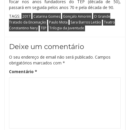
focar nos anos fundadores do TEP (década de 50),
passará em seguida pelos anos 70 e pela década de 90.
TAGS:
2017
Catarina Gomes
Gonçalo Amorim
O Grande
Tratado da Encenação
Paulo Mota
Sara Barros Leitão
Teatro
Constantino Nery
TEP
Trilogia da Juventude
Deixe um comentário
O seu endereço de email não será publicado.
Campos
obrigatórios marcados com
*
Comentário
*