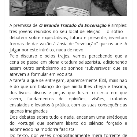
A premissa de
O Grande Tratado da Encenação
é simples:
três jovens reunidos no seu local de eleição – o sótão –
debatem sobre expectativas, futuro e presente, inventam
formas de dar vazão à ânsia de “revolução” que os une. A
julgar por este intróito, nada de novo.
Pelo discurso e pelos trajes, vamos percebendo que a
cena se passa em plena ditadura salazarista, adicionando
assim outro simbolismo ao sonhos “subversivos” que se
atrevem a formular em voz alta.
A tarefa a que se entregam, aparentemente fútil, mais não
é do que um balanço do que ainda lhes chega e fascina,
dos livros, discos e peças que furam o cerco em que
vivem, fundamentos de opiniões, visões, tratados
ensaiados e levados à prática, com as suas consequências
apenas imaginadas.
Dos debates sobre tudo e nada, encenam uma sinédoque
do Portugal que sonham liberto do silêncio forçado e
adormecido na modorra fascista.
Do texto, por vezes propositadamente mera torrente de