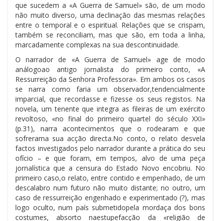
que sucedem a «A Guerra de Samuel» são, de um modo
não muito diverso, uma declinação das mesmas relações
entre o temporal e o espiritual. Relações que se crispam,
também se reconciliam, mas que são, em toda a linha,
marcadamente complexas na sua descontinuidade.
O narrador de «A Guerra de Samuel» age de modo
análogoao antigo jornalista do primeiro conto, «A
Ressurreição da Senhora Professora». Em ambos os casos
se narra como faria um observador,tendencialmente
imparcial, que recordasse e fizesse os seus registos. Na
novela, um tenente que integra as fileiras de um exército
revoltoso, «no final do primeiro quartel do século XXI»
(p.31), narra acontecimentos que o rodearam e que
sofrerama sua acção directa.No conto, o relato desvela
factos investigados pelo narrador durante a prática do seu
ofício – e que foram, em tempos, alvo de uma peça
jornalística que a censura do Estado Novo encobriu. No
primeiro caso,o relato, entre contido e empenhado, de um
descalabro num futuro não muito distante; no outro, um
caso de ressurreição engenhado e experimentado (?), mas
logo oculto, num país submetidopela mordaça dos bons
costumes, absorto naestupefacção da «religião de