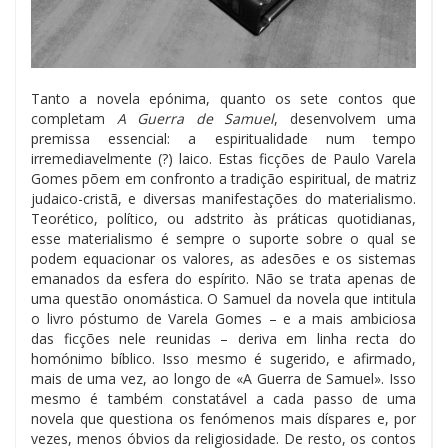
Tanto a novela epónima, quanto os sete contos que
completam
A Guerra de Samuel
, desenvolvem uma
premissa essencial: a espiritualidade num tempo
irremediavelmente (?) laico. Estas ficções de Paulo Varela
Gomes põem em confronto a tradição espiritual, de matriz
judaico-cristã, e diversas manifestações do materialismo.
Teorético, político, ou adstrito às práticas quotidianas,
esse materialismo é sempre o suporte sobre o qual se
podem equacionar os valores, as adesões e os sistemas
emanados da esfera do espírito. Não se trata apenas de
uma questão onomástica. O Samuel da novela que intitula
o livro póstumo de Varela Gomes – e a mais ambiciosa
das ficções nele reunidas – deriva em linha recta do
homónimo bíblico. Isso mesmo é sugerido, e afirmado,
mais de uma vez, ao longo de «A Guerra de Samuel». Isso
mesmo é também constatável a cada passo de uma
novela que questiona os fenómenos mais díspares e, por
vezes, menos óbvios da religiosidade. De resto, os contos