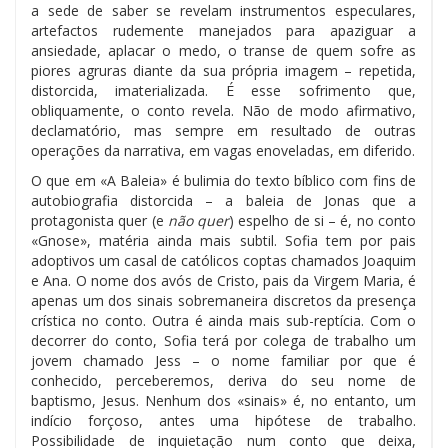
a sede de saber se revelam instrumentos especulares,
artefactos rudemente manejados para apaziguar a
ansiedade, aplacar o medo, o transe de quem sofre as
piores agruras diante da sua própria imagem – repetida,
distorcida, imaterializada. É esse sofrimento que,
obliquamente, o conto revela. Não de modo afirmativo,
declamatório, mas sempre em resultado de outras
operações da narrativa, em vagas enoveladas, em diferido.
O que em «A Baleia» é bulimia do texto bíblico com fins de
autobiografia distorcida – a baleia de Jonas que a
protagonista quer (e
não quer
) espelho de si – é, no conto
«Gnose», matéria ainda mais subtil. Sofia tem por pais
adoptivos um casal de católicos coptas chamados Joaquim
e Ana. O nome dos avós de Cristo, pais da Virgem Maria, é
apenas um dos sinais sobremaneira discretos da presença
crística no conto. Outra é ainda mais sub-reptícia. Com o
decorrer do conto, Sofia terá por colega de trabalho um
jovem chamado Jess – o nome familiar por que é
conhecido, perceberemos, deriva do seu nome de
baptismo, Jesus. Nenhum dos «sinais» é, no entanto, um
indício forçoso, antes uma hipótese de trabalho.
Possibilidade de inquietação num conto que deixa,