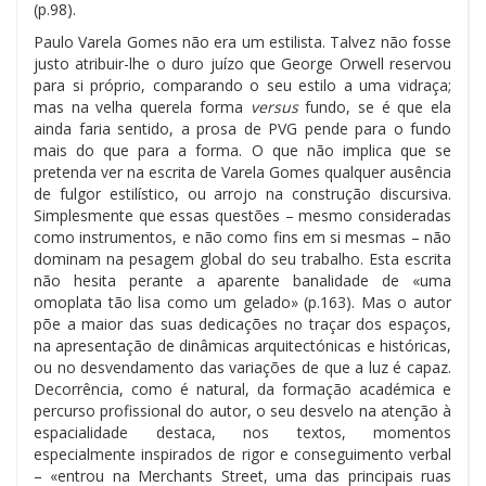
(p.98).
Paulo Varela Gomes não era um estilista. Talvez não fosse
justo atribuir-lhe o duro juízo que George Orwell reservou
para si próprio, comparando o seu estilo a uma vidraça;
mas na velha querela forma
versus
fundo, se é que ela
ainda faria sentido, a prosa de PVG pende para o fundo
mais do que para a forma. O que não implica que se
pretenda ver na escrita de Varela Gomes qualquer ausência
de fulgor estilístico, ou arrojo na construção discursiva.
Simplesmente que essas questões – mesmo consideradas
como instrumentos, e não como fins em si mesmas – não
dominam na pesagem global do seu trabalho. Esta escrita
não hesita perante a aparente banalidade de «uma
omoplata tão lisa como um gelado» (p.163). Mas o autor
põe a maior das suas dedicações no traçar dos espaços,
na apresentação de dinâmicas arquitectónicas e históricas,
ou no desvendamento das variações de que a luz é capaz.
Decorrência, como é natural, da formação académica e
percurso profissional do autor, o seu desvelo na atenção à
espacialidade destaca, nos textos, momentos
especialmente inspirados de rigor e conseguimento verbal
– «entrou na Merchants Street, uma das principais ruas