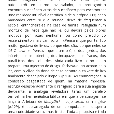
autodestrói em ritmo avassalador, a protagonista
encontra sucedâneo atrás de sucedâneo para escamotear
uma realidade iniludível e terrífica: a de si própria. Erguendo
barricadas entre si e o mundo, deixa de frequentar a
escola, entrincheira-se na casa de família, refugiada num
monturo de livros que não lê, ou devora pelos piores
motivos, por razão nenhuma, ou como prelúdio do
ressentimento mais carnívoro – «Pensam que por ter lido
muito, gostava de livros, do que eles são, do que neles se
lê? Odiava-os. Pensava que eram o ópio dos gordos, dos
inúteis, dos impotentes, dos incapazes, dos fracos, dos
paralíticos, dos cobardes. Abria cada livro como quem
prepara uma injecção de droga, fechava-o, ao acabar de o
ler, com o alívio da dona de casa perante o caixote de lixo
finalmente despejado e limpo.» (p.128) As enumerações, a
confissão desgastada de quem, na matéria impressa,
escruta desesperadamente o refrigério para a sua angústia
devorante, a analogia reveladora, terão um paralelo
terrível na hermenêutica bíblica em que a personagem se
lançará. A leitura de
MobyDick
– cujo texto, «em inglês»
(p.129), é descarregado de um computador – desperta
uma curiosidade voraz mas fruste. Toda a pesquisa e toda