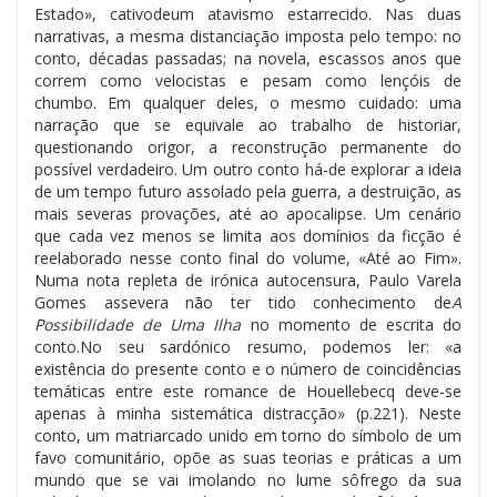
Estado», cativodeum atavismo estarrecido. Nas duas
narrativas, a mesma distanciação imposta pelo tempo: no
conto, décadas passadas; na novela, escassos anos que
correm como velocistas e pesam como lençóis de
chumbo. Em qualquer deles, o mesmo cuidado: uma
narração que se equivale ao trabalho de historiar,
questionando origor, a reconstrução permanente do
possível verdadeiro. Um outro conto há-de explorar a ideia
de um tempo futuro assolado pela guerra, a destruição, as
mais severas provações, até ao apocalipse. Um cenário
que cada vez menos se limita aos domínios da ficção é
reelaborado nesse conto final do volume, «Até ao Fim».
Numa nota repleta de irónica autocensura, Paulo Varela
Gomes assevera não ter tido conhecimento de
A
Possibilidade de Uma Ilha
no momento de escrita do
conto.No seu sardónico resumo, podemos ler: «a
existência do presente conto e o número de coincidências
temáticas entre este romance de Houellebecq deve-se
apenas à minha sistemática distracção» (p.221). Neste
conto, um matriarcado unido em torno do símbolo de um
favo comunitário, opõe as suas teorias e práticas a um
mundo que se vai imolando no lume sôfrego da sua