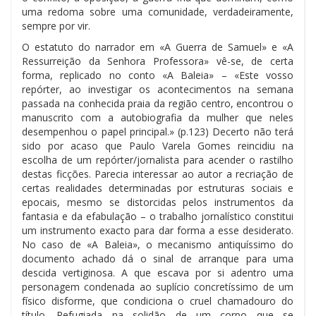
uma redoma sobre uma comunidade, verdadeiramente,
sempre por vir.
O estatuto do narrador em «A Guerra de Samuel» e «A
Ressurreição da Senhora Professora» vê-se, de certa
forma, replicado no conto «A Baleia» – «Este vosso
repórter, ao investigar os acontecimentos na semana
passada na conhecida praia da região centro, encontrou o
manuscrito com a autobiografia da mulher que neles
desempenhou o papel principal.» (p.123) Decerto não terá
sido por acaso que Paulo Varela Gomes reincidiu na
escolha de um repórter/jornalista para acender o rastilho
destas ficções. Parecia interessar ao autor a recriação de
certas realidades determinadas por estruturas sociais e
epocais, mesmo se distorcidas pelos instrumentos da
fantasia e da efabulação – o trabalho jornalístico constitui
um instrumento exacto para dar forma a esse desiderato.
No caso de «A Baleia», o mecanismo antiquíssimo do
documento achado dá o sinal de arranque para uma
descida vertiginosa. A que escava por si adentro uma
personagem condenada ao suplício concretíssimo de um
físico disforme, que condiciona o cruel chamadouro do
título. Refugiada na solidão de um corpo que se