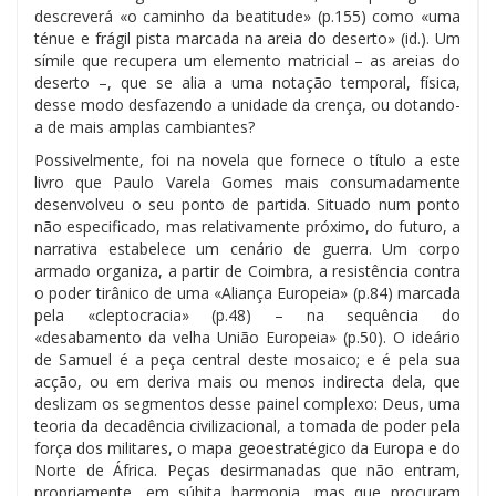
descreverá «o caminho da beatitude» (p.155) como «uma
ténue e frágil pista marcada na areia do deserto» (id.). Um
símile que recupera um elemento matricial – as areias do
deserto –, que se alia a uma notação temporal, física,
desse modo desfazendo a unidade da crença, ou dotando-
a de mais amplas cambiantes?
Possivelmente, foi na novela que fornece o título a este
livro que Paulo Varela Gomes mais consumadamente
desenvolveu o seu ponto de partida. Situado num ponto
não especificado, mas relativamente próximo, do futuro, a
narrativa estabelece um cenário de guerra. Um corpo
armado organiza, a partir de Coimbra, a resistência contra
o poder tirânico de uma «Aliança Europeia» (p.84) marcada
pela «cleptocracia» (p.48) – na sequência do
«desabamento da velha União Europeia» (p.50). O ideário
de Samuel é a peça central deste mosaico; e é pela sua
acção, ou em deriva mais ou menos indirecta dela, que
deslizam os segmentos desse painel complexo: Deus, uma
teoria da decadência civilizacional, a tomada de poder pela
força dos militares, o mapa geoestratégico da Europa e do
Norte de África. Peças desirmanadas que não entram,
propriamente, em súbita harmonia, mas que procuram