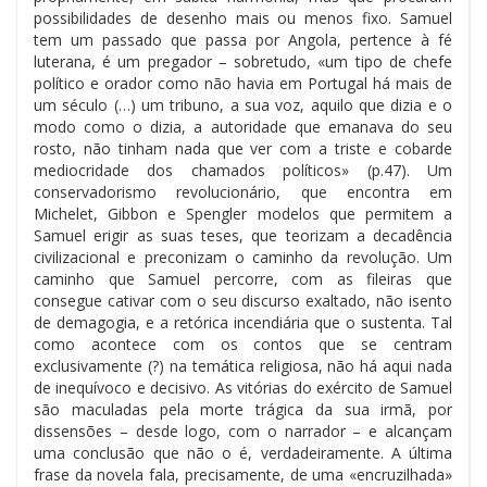
possibilidades de desenho mais ou menos fixo. Samuel
tem um passado que passa por Angola, pertence à fé
luterana, é um pregador – sobretudo, «um tipo de chefe
político e orador como não havia em Portugal há mais de
um século (…) um tribuno, a sua voz, aquilo que dizia e o
modo como o dizia, a autoridade que emanava do seu
rosto, não tinham nada que ver com a triste e cobarde
mediocridade dos chamados políticos» (p.47). Um
conservadorismo revolucionário, que encontra em
Michelet, Gibbon e Spengler modelos que permitem a
Samuel erigir as suas teses, que teorizam a decadência
civilizacional e preconizam o caminho da revolução. Um
caminho que Samuel percorre, com as fileiras que
consegue cativar com o seu discurso exaltado, não isento
de demagogia, e a retórica incendiária que o sustenta. Tal
como acontece com os contos que se centram
exclusivamente (?) na temática religiosa, não há aqui nada
de inequívoco e decisivo. As vitórias do exército de Samuel
são maculadas pela morte trágica da sua irmã, por
dissensões – desde logo, com o narrador – e alcançam
uma conclusão que não o é, verdadeiramente. A última
frase da novela fala, precisamente, de uma «encruzilhada»