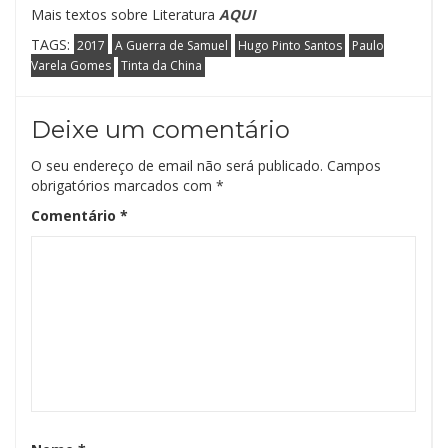
Mais textos sobre Literatura
AQUI
TAGS:
2017
A Guerra de Samuel
Hugo Pinto Santos
Paulo
Varela Gomes
Tinta da China
Deixe um comentário
O seu endereço de email não será publicado.
Campos
obrigatórios marcados com
*
Comentário
*