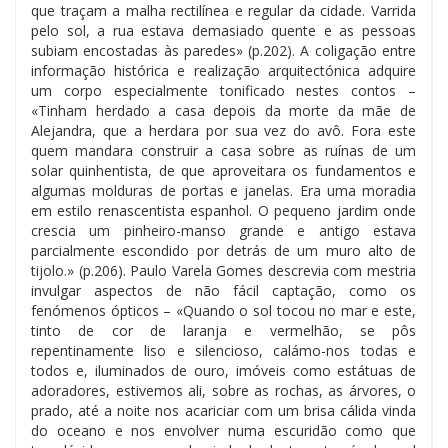
que traçam a malha rectilínea e regular da cidade. Varrida
pelo sol, a rua estava demasiado quente e as pessoas
subiam encostadas às paredes» (p.202). A coligação entre
informação histórica e realização arquitectónica adquire
um corpo especialmente tonificado nestes contos –
«Tinham herdado a casa depois da morte da mãe de
Alejandra, que a herdara por sua vez do avô. Fora este
quem mandara construir a casa sobre as ruínas de um
solar quinhentista, de que aproveitara os fundamentos e
algumas molduras de portas e janelas. Era uma moradia
em estilo renascentista espanhol. O pequeno jardim onde
crescia um pinheiro-manso grande e antigo estava
parcialmente escondido por detrás de um muro alto de
tijolo.» (p.206). Paulo Varela Gomes descrevia com mestria
invulgar aspectos de não fácil captação, como os
fenómenos ópticos – «Quando o sol tocou no mar e este,
tinto de cor de laranja e vermelhão, se pôs
repentinamente liso e silencioso, calámo-nos todas e
todos e, iluminados de ouro, imóveis como estátuas de
adoradores, estivemos ali, sobre as rochas, as árvores, o
prado, até a noite nos acariciar com um brisa cálida vinda
do oceano e nos envolver numa escuridão como que