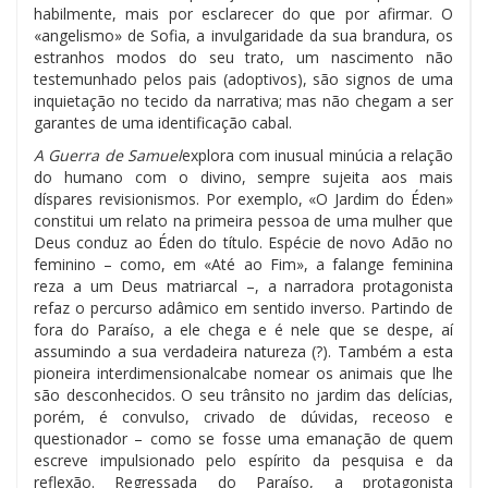
habilmente, mais por esclarecer do que por afirmar. O
«angelismo» de Sofia, a invulgaridade da sua brandura, os
estranhos modos do seu trato, um nascimento não
testemunhado pelos pais (adoptivos), são signos de uma
inquietação no tecido da narrativa; mas não chegam a ser
garantes de uma identificação cabal.
A Guerra de Samuel
explora com inusual minúcia a relação
do humano com o divino, sempre sujeita aos mais
díspares revisionismos. Por exemplo, «O Jardim do Éden»
constitui um relato na primeira pessoa de uma mulher que
Deus conduz ao Éden do título. Espécie de novo Adão no
feminino – como, em «Até ao Fim», a falange feminina
reza a um Deus matriarcal –, a narradora protagonista
refaz o percurso adâmico em sentido inverso. Partindo de
fora do Paraíso, a ele chega e é nele que se despe, aí
assumindo a sua verdadeira natureza (?). Também a esta
pioneira interdimensionalcabe nomear os animais que lhe
são desconhecidos. O seu trânsito no jardim das delícias,
porém, é convulso, crivado de dúvidas, receoso e
questionador – como se fosse uma emanação de quem
escreve impulsionado pelo espírito da pesquisa e da
reflexão. Regressada do Paraíso, a protagonista