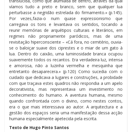
translúcida, como que alumiada de dentro, através da qual
víamos tudo a preto e branco, sem que qualquer lua
perturbasse a negridão estrelada do firmamento.» (p.145).
Por vezes,fazia-o num quase expressionismo que
carregava os tons e levantava os sentidos, tocando a
reunir memórias de arquétipos culturais e literários, em
regimes não propriamente paródicos, mas de uma
revisitação hiperconsciente – «Cá fora, no cemitério, ouvia-
se o baloiçar suave dos ciprestes e o miar de um gato à
lua. Dentro do caixão, uma luminosidade branca ocupou
suavemente todos os recantos. Era verdadeira luz, intensa
e amorosa, não a luzinha vermelha e mesquinha que
entretanto desaparecera.» (p.120) Como sucedia com o
cuidado que dedicava a lugares e construções, a probidade
com que traçava estes quadros não respondia a um apelo
decorativista, mas representava um investimento no
conhecimento do humano. A aventura humana, mesmo
quando confrontada com o divino, como nestes contos,
era o que mais interessava ao autor. A arquitectura e a
gestão dos espaços seria uma manifestação dessa acção
humana especialmente apetecida pela escrita.
Texto de Hugo Pinto Santos