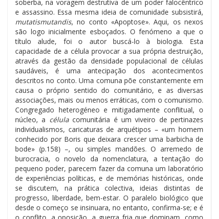
soberba, na voragem destrutiva de um poder falocêntrico
e assassino. Essa mesma ideia de comunidade subsistirá,
mutatismutandis
, no conto «Apoptose». Aqui, os nexos
são logo inicialmente esboçados. O fenómeno a que o
título alude, foi o autor buscá-lo à biologia. Esta
capacidade de a célula provocar a sua própria destruição,
através da gestão da densidade populacional de células
saudáveis, é uma antecipação dos acontecimentos
descritos no conto. Uma comuna põe constantemente em
causa o próprio sentido do comunitário, e as diversas
associações, mais ou menos erráticas, com o comunismo.
Congregado heterogéneo e mitigadamente conflitual, o
núcleo, a
célula
comunitária é um viveiro de pertinazes
individualismos, caricaturas de arquétipos – «um homem
conhecido por Boris que deixara crescer uma barbicha de
bode» (p.158) –, ou simples mandões. O arremedo de
burocracia, o novelo da nomenclatura, a tentação do
pequeno poder, parecem fazer da comuna um laboratório
de experiências políticas, e de memórias históricas, onde
se discutem, na prática colectiva, ideias distintas de
progresso, liberdade, bem-estar. O paralelo biológico que
desde o começo se insinuara, no entanto, confirma-se; e é
o conflito, a oposição, a guerra fria que dominam, como