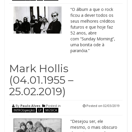
“O álbum a que o rock
ficou a dever todos os
seus melhores créditos
futuros e que hoje faz
52 anos, abre
com “Sunday Morning”,
uma bonita ode à
paranóia.”
Mark Hollis
(04.01.1955 –
25.02.2019)
By
Paulo Alves
Posted in
Posted on
02/03/2019
INTRO(specção)
LP
MÚSICA
“Desejou ser, ele
mesmo, o mais obscuro