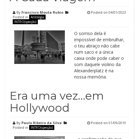
By
Francisco Mouta Rubio
Posted on
04/01/2023
Posted in
Antologia
INTRO(specção)
O sorriso dela é
impossível de embrulhar,
o teu abraço não cabe
num saco e a única
caixa onde pode caber o
som daquele violino da
Alexanderplatz é na
nossa memória.
Era uma vez…em
Hollywood
By
Paulo Ribeiro da Silva
Posted on
01/09/2019
Posted in
INTRO(specção)