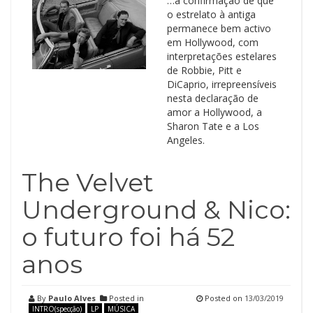
…a confirmação de que
o estrelato à antiga
permanece bem activo
em Hollywood, com
interpretações estelares
de Robbie, Pitt e
DiCaprio, irrepreensíveis
nesta declaração de
amor a Hollywood, a
Sharon Tate e a Los
Angeles.
The Velvet
Underground & Nico:
o futuro foi há 52
anos
By
Paulo Alves
Posted in
Posted on
13/03/2019
INTRO(specção)
LP
MÚSICA