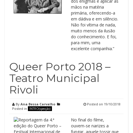
dos enigmas e aplicar as
mãos na matéria
primária, oferecendo-a
em dádiva e em silêncio.
Não foi vítima de nada,
muito menos da ilusão
do conhecimento. E foi,
para mim, uma
excelente companhia.”
Queer Porto 2018 –
Teatro Municipal
Rivoli
By
Ana Bessa Carvalho
Posted on
19/10/2018
Posted in
INTRO(specção)
No final do filme,
ouvem-se narizes a
fungar, aquele tossir que