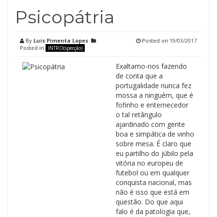
Psicopátria
By
Luis Pimenta Lopes
Posted on
19/03/2017
Posted in
INTRO(specção)
Exaltamo-nos fazendo
de conta que a
portugalidade nunca fez
mossa a ninguém, que é
fofinho e enternecedor
o tal retângulo
ajardinado com gente
boa e simpática de vinho
sobre mesa. É claro que
eu partilho do júbilo pela
vitória no europeu de
futebol ou em qualquer
conquista nacional, mas
não é isso que está em
questão. Do que aqui
falo é da patologia que,