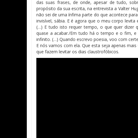
das suas frases, de onde, apesar de tudo, sobr
propósito da sua escrita, na entrevista a Valter Hu
não sei de uma ínfima parte do que acontece para
invisível, sábia. E é agora que o meu corpo levita
(…) E tudo isto requer tempo, o que quer dizer 
quase a acabar./Em tudo há o tempo e o fim, e 
infinito. (…) Quando escrevo poesia, voo com cert
E nós vamos com ela. Que esta seja apenas mais u
que fazem levitar os dias claustrofóbicos.