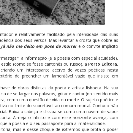
ntador e relativamente facilitado pela intensidade das suas
cadência dos seus versos. Mas levantar a crosta que cobre as
e
Já não me deito em pose de morrer
e o convite implícito
 “mastigar” a informação (e a poesia com especial acuidade),
e estilo (como se fosse cantonês ou russo), a
Porto Editora
,
criando um interessante acervo de vozes poéticas nesta
ritório de preencher um lamentável vazio que insiste em
ve de obras distintas da poeta e artista lisboeta. Na sua
cia de se largar nas palavras, gritar e cantar (no sentido mais
gora, como uma questão de vida ou morte. O sujeito poético é
ativa no limite do suportável ao comum mortal. Contudo não
ecial. Baixa a cabeça e dissipa-se como uma nuvem de vapor
conta. Almeja o infinito e com esse horizonte avança, com
ue a poesia é o seu passaporte para a imaterialidade.
ditória, mas é desse choque de extremos que brota o poder