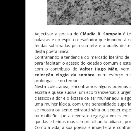
Adjectivar a poesia de
Cláudia R. Sampaio
é te
palavras e do espírito desafiador que imprime à 
feridas sublimadas pela sua arte é o busílis dest
desta poeta única.
Contrariando a tendência do mercado literário de
para “facilitar” o acesso do cidadão comum a est
com o contributo de
Valter Hugo Mãe
, vem 
colecção elogio da sombra
, num esforço me
prolongar-se no tempo.
Nesta colectânea, encontramos alguns poemas-cha
escrita é quase audível um eco transversal: a urgên
clássico) a dor e o êxtase de ser mulher aqui e a
uma mulher lúcida, com uma sensibilidade superl
se mostra ou sente extraordinária ou sequer esp
na multidão que a devora e regurgita vezes em 
quedas e feridas mas sempre olhando adiante, porq
Como a vida, a sua poesia é imperfeita e contra