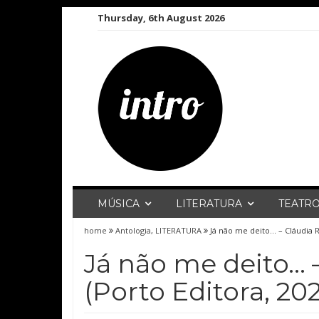
Skip
Thursday, 6th August 2026
to
content
MÚSICA
LITERATURA
TEATR
home
Antologia
,
LITERATURA
Já não me deito… – Cláudia R
Já não me deito… 
(Porto Editora, 20