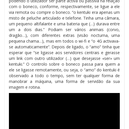
podendo o utilizador ser parte activa ou passiva na relação
com o boneco, conforme, respectivamente, se ligue a ele
via remota ou compre o boneco. “o kentuki era apenas um
misto de peluche articulado e telefone. Tinha uma câmara,
um pequeno altifalante e uma bateria que (…) durava entre
um a dois dias.” Podiam ser vários animais (corvo,
dragão…), com diferentes extras (visão nocturna, uma
pequena chama…), mas em todos o wi-fi e “o 4G activava-
se automaticamente”. Depois de ligado, o “amo” tinha que
esperar que “se ligasse aos servidores centrais e gerasse
um link com outro utilizador (…) que desejasse «ser» um
kentuki.” O controlo sobre o boneco passa para quem a
ele se ligasse remotamente, ou seja, o “amo” do kentuki é
observado a todo o tempo, sem ter qualquer forma de
manobrar a máquina, uma forma de servidão da sua
imagem e rotina.