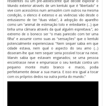
residentes ou um pré-adolescente que decide explorar o
Mundo exterior através de um kentuki que é “libertado” e
vive com acessórios num armazém com outros na mesma
condição, o elenco é extenso e as vivências vão desde o
entusiasmo de ter “duas vidas”, à adopção do aparelho
como um “animal de estimação tolo e entediante (…) que
tinha uma câmara através da qual alguém espreitava.”, ao
extremo de o boneco ser “o mais parecido com ter uma
filha” e assumir como suas as “sensações” que o kentuki
potencialmente experienciava: “Nem sequer sabia em que
cidade estava, nem qual o aspecto do seu amo (…)
disseram-lhe que nem sequer seria possível tocar na neve.
Marvin sabia que estavam enganados; se uma pessoa
encontrasse neve e empurrasse o seu kentuki contra um
pequeno monte muito branco e macio, podia
perfeitamente deixar a sua marca. E isso era igual a tocar
com os próprios dedos na outra ponta do mundo.”