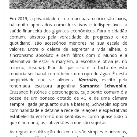
Em 2019, a privacidade e o tempo para o ócio são luxos,
há muito apontados como lucrativos e indispensáveis à
saúde financeira dos gigantes económicos. Para o cidadão
comum, absorto pela voracidade do progresso e do
quotidiano, são acessórios menores na sua escala de
valores. Entre o deleite de espreitar a vida alheia, o
sincronismo absoluto e sem filtros com o Mundo e a
alternativa de estar à margem, a escolha é óbvia (e, no
mínimo, ilusória). Pior do que isso é o facto de esta
renúncia ser banal como beber um copo de água. É desta
perplexidade que se alimenta
Kentukis
, escrito pela
renomada escritora argentina
Samanta Schweblin
.
Cruzando histórias e personagens, cujo ponto comum é a
posse de um boneco dotado de 4G e de uma câmara
sempre ligada (enquanto dura a bateria), Schweblin explora
com habilidade e detalhe a rede de relações e expectativas
estabelecida em torno dos kentukis e, como quase tudo o
que é humano, as subversões a que são sujeitas.
As regras de utilização do kentuki são simples e unívocas,