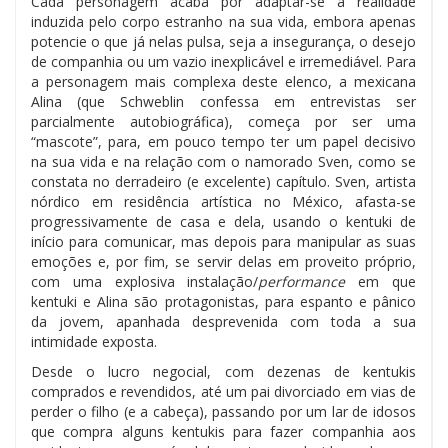
Cada personagem acaba por adaptar-se à realidade
induzida pelo corpo estranho na sua vida, embora apenas
potencie o que já nelas pulsa, seja a insegurança, o desejo
de companhia ou um vazio inexplicável e irremediável. Para
a personagem mais complexa deste elenco, a mexicana
Alina (que Schweblin confessa em entrevistas ser
parcialmente autobiográfica), começa por ser uma
“mascote”, para, em pouco tempo ter um papel decisivo
na sua vida e na relação com o namorado Sven, como se
constata no derradeiro (e excelente) capítulo. Sven, artista
nórdico em residência artística no México, afasta-se
progressivamente de casa e dela, usando o kentuki de
início para comunicar, mas depois para manipular as suas
emoções e, por fim, se servir delas em proveito próprio,
com uma explosiva instalação/
performance
em que
kentuki e Alina são protagonistas, para espanto e pânico
da jovem, apanhada desprevenida com toda a sua
intimidade exposta.
Desde o lucro negocial, com dezenas de kentukis
comprados e revendidos, até um pai divorciado em vias de
perder o filho (e a cabeça), passando por um lar de idosos
que compra alguns kentukis para fazer companhia aos