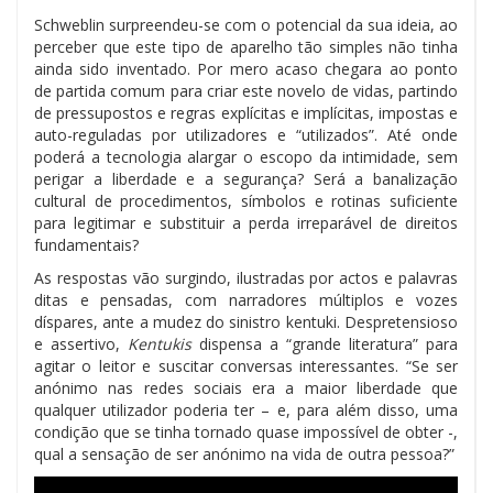
Schweblin surpreendeu-se com o potencial da sua ideia, ao
perceber que este tipo de aparelho tão simples não tinha
ainda sido inventado. Por mero acaso chegara ao ponto
de partida comum para criar este novelo de vidas, partindo
de pressupostos e regras explícitas e implícitas, impostas e
auto-reguladas por utilizadores e “utilizados”. Até onde
poderá a tecnologia alargar o escopo da intimidade, sem
perigar a liberdade e a segurança? Será a banalização
cultural de procedimentos, símbolos e rotinas suficiente
para legitimar e substituir a perda irreparável de direitos
fundamentais?
As respostas vão surgindo, ilustradas por actos e palavras
ditas e pensadas, com narradores múltiplos e vozes
díspares, ante a mudez do sinistro kentuki. Despretensioso
e assertivo,
Kentukis
dispensa a “grande literatura” para
agitar o leitor e suscitar conversas interessantes. “Se ser
anónimo nas redes sociais era a maior liberdade que
qualquer utilizador poderia ter – e, para além disso, uma
condição que se tinha tornado quase impossível de obter -,
qual a sensação de ser anónimo na vida de outra pessoa?”