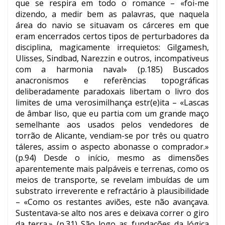
que se respira em todo o romance – «foi-me
dizendo, a medir bem as palavras, que naquela
área do navio se situavam os cárceres em que
eram encerrados certos tipos de perturbadores da
disciplina, magicamente irrequietos: Gilgamesh,
Ulisses, Sindbad, Narezzin e outros, incompativeus
com a harmonia naval» (p.185) Buscados
anacronismos e referências topográficas
deliberadamente paradoxais libertam o livro dos
limites de uma verosimilhança estr(e)ita – «Lascas
de âmbar liso, que eu partia com um grande maço
semelhante aos usados pelos vendedores de
torrão de Alicante, vendiam-se por três ou quatro
táleres, assim o aspecto abonasse o comprador.»
(p.94) Desde o início, mesmo as dimensões
aparentemente mais palpáveis e terrenas, como os
meios de transporte, se revelam imbuídas de um
substrato irreverente e refractário à plausibilidade
– «Como os restantes aviões, este não avançava.
Sustentava-se alto nos ares e deixava correr o giro
da terra.» (p.31) São logo as fundações da lógica