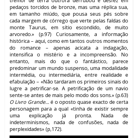
tremor de terra outrora derrubou e desfez em
pedaços torcidos de bronze, mas uma réplica sua,
em tamanho miúdo, que pousa seus pés sobre
cada margem de córrego que verte pelas faldas do
monte Taurus, em sítio escondido, de muito
arvoredo.» (p.97) Curiosamente, a informação
histórica – aqui, como em tantos outros momentos
do romance – apenas acicata a indagação,
intensifica o mistério e a incompreensão. No
entanto, mais do que o fantástico, parece
predominar um mundo suspenso, uma modalidade
intermédia, ou intermediária, entre realidade e
efabulação – «Não tardaram os primeiros sinais do
lugre a petrificar-se. A petrificação de um navio
sente-se antes de mais pelo modo dos sons.» (p.63)
O Livro Grande…
é o oposto quase exacto de certa
personagem para a qual «tinha de existir sempre
uma explicação já pronta. Nada de
indeterminismos, nada de confusões, nada de
perplexidades» (p,172).