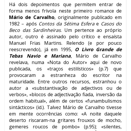
Há dois depoimentos que permitem entrar de
forma menos frívola neste primeiro romance de
Mário de Carvalho
, originalmente publicado em
1982 – após
Contos da Sétima Esfera
e
Casos do
Beco das Sardinheiras
. Um pertence ao próprio
autor, outro é assinado pelo crítico e ensaísta
Manuel Frias Martins. Relendo (e por pouco
reescrevendo), já em 1995,
O Livro Grande de
Tebas Navio e Mariana
, Mário de Carvalho
revelava, numa «Nota do Autor» aqui de novo
publicada, os «traços estilísticos» (p.7) que
provocaram a estranheza do escritor na
maturidade. Entre outros recursos, estranhou o
autor a «substantivação de adjectivos ou de
verbos», «blocos de adjectivação fiada, inversão da
ordem habitual», além de certos «funambulismos
sintácticos» (id.). Talvez Mário de Carvalho tivesse
em mente ocorrências como: «A noite daquele
deserto riscaram-na gritares frouxos de mocho,
gemeres roucos de pombo» (p.95); «silentes,