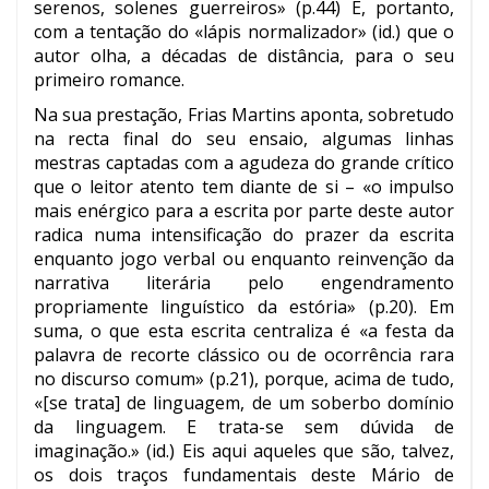
serenos, solenes guerreiros» (p.44) É, portanto,
com a tentação do «lápis normalizador» (id.) que o
autor olha, a décadas de distância, para o seu
primeiro romance.
Na sua prestação, Frias Martins aponta, sobretudo
na recta final do seu ensaio, algumas linhas
mestras captadas com a agudeza do grande crítico
que o leitor atento tem diante de si – «o impulso
mais enérgico para a escrita por parte deste autor
radica numa intensificação do prazer da escrita
enquanto jogo verbal ou enquanto reinvenção da
narrativa literária pelo engendramento
propriamente linguístico da estória» (p.20). Em
suma, o que esta escrita centraliza é «a festa da
palavra de recorte clássico ou de ocorrência rara
no discurso comum» (p.21), porque, acima de tudo,
«[se trata] de linguagem, de um soberbo domínio
da linguagem. E trata-se sem dúvida de
imaginação.» (id.) Eis aqui aqueles que são, talvez,
os dois traços fundamentais deste Mário de