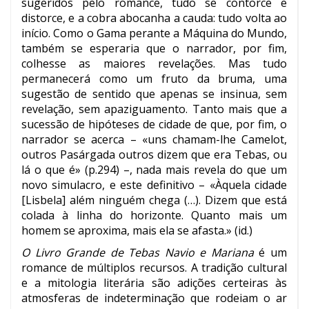
sugeridos pelo romance, tudo se contorce e
distorce, e a cobra abocanha a cauda: tudo volta ao
início. Como o Gama perante a Máquina do Mundo,
também se esperaria que o narrador, por fim,
colhesse as maiores revelações. Mas tudo
permanecerá como um fruto da bruma, uma
sugestão de sentido que apenas se insinua, sem
revelação, sem apaziguamento. Tanto mais que a
sucessão de hipóteses de cidade de que, por fim, o
narrador se acerca – «uns chamam-lhe Camelot,
outros Pasárgada outros dizem que era Tebas, ou
lá o que é» (p.294) –, nada mais revela do que um
novo simulacro, e este definitivo – «Àquela cidade
[Lisbela] além ninguém chega (…). Dizem que está
colada à linha do horizonte. Quanto mais um
homem se aproxima, mais ela se afasta.» (id.)
O Livro Grande de Tebas Navio e Mariana
é um
romance de múltiplos recursos. A tradição cultural
e a mitologia literária são adições certeiras às
atmosferas de indeterminação que rodeiam o ar