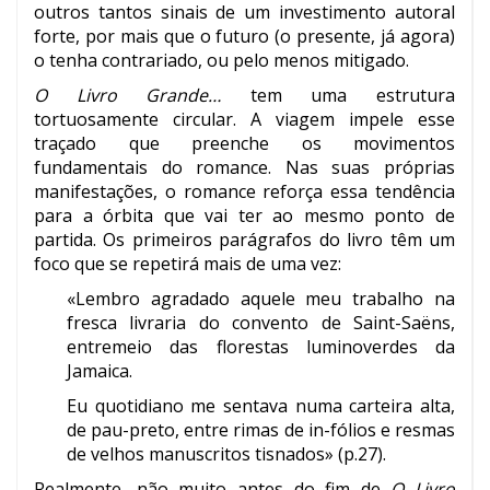
outros tantos sinais de um investimento autoral
forte, por mais que o futuro (o presente, já agora)
o tenha contrariado, ou pelo menos mitigado.
O Livro Grande…
tem uma estrutura
tortuosamente circular. A viagem impele esse
traçado que preenche os movimentos
fundamentais do romance. Nas suas próprias
manifestações, o romance reforça essa tendência
para a órbita que vai ter ao mesmo ponto de
partida. Os primeiros parágrafos do livro têm um
foco que se repetirá mais de uma vez:
«Lembro agradado aquele meu trabalho na
fresca livraria do convento de Saint-Saëns,
entremeio das florestas luminoverdes da
Jamaica.
Eu quotidiano me sentava numa carteira alta,
de pau-preto, entre rimas de in-fólios e resmas
de velhos manuscritos tisnados» (p.27).
Realmente, não muito antes do fim de
O Livro