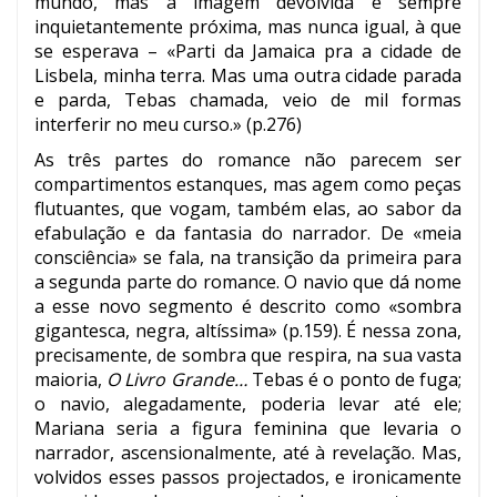
mundo, mas a imagem devolvida é sempre
inquietantemente próxima, mas nunca igual, à que
se esperava – «Parti da Jamaica pra a cidade de
Lisbela, minha terra. Mas uma outra cidade parada
e parda, Tebas chamada, veio de mil formas
interferir no meu curso.» (p.276)
As três partes do romance não parecem ser
compartimentos estanques, mas agem como peças
flutuantes, que vogam, também elas, ao sabor da
efabulação e da fantasia do narrador. De «meia
consciência» se fala, na transição da primeira para
a segunda parte do romance. O navio que dá nome
a esse novo segmento é descrito como «sombra
gigantesca, negra, altíssima» (p.159). É nessa zona,
precisamente, de sombra que respira, na sua vasta
maioria,
O Livro Grande…
Tebas é o ponto de fuga;
o navio, alegadamente, poderia levar até ele;
Mariana seria a figura feminina que levaria o
narrador, ascensionalmente, até à revelação. Mas,
volvidos esses passos projectados, e ironicamente