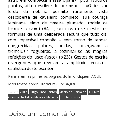
astro em compacta massa opala.» (p.38) Noutros
pontos, afia o estilete do pormenor – «O deslizar
lerdo da neblina permite raramente vista
descoberta de cavaleiro completo, sua couraça
laminada, elmo de cimeira plumado, rodela de
bronze torvo» (p.84) –, ou mostra-se mestre de
fórmulas de uma deliberada secura que tudo diz,
com impecável concisão – «em torno de tendas
enegrecidas, pobres, puídas, começavam a
tremeluzir fogueiras, a cozinhar-se as magras
refeições do lusco-fusco» (p.238). Gestos de escrita
divergentes que revelam a amplitude técnica e
estilística deste escritor.
Para lerem as primeiras páginas do livro, cliquem
AQUI
.
Mais textos sobre Literatura? Por
AQUI
TAGS:
2017
Hugo Pinto Santos
Mário de Carvalho
O Livro
Grande de Tebas Navio e Mariana
Porto Editora
Deixe um comentário