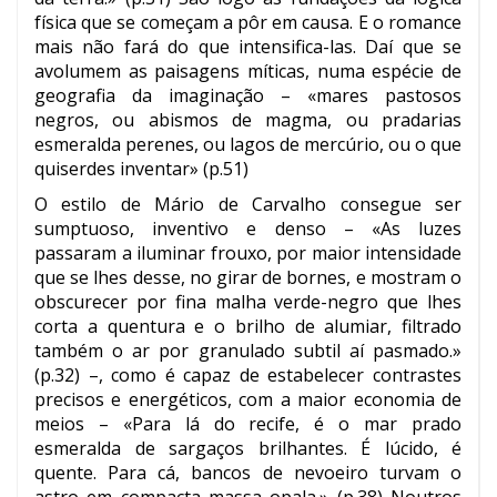
física que se começam a pôr em causa. E o romance
mais não fará do que intensifica-las. Daí que se
avolumem as paisagens míticas, numa espécie de
geografia da imaginação – «mares pastosos
negros, ou abismos de magma, ou pradarias
esmeralda perenes, ou lagos de mercúrio, ou o que
quiserdes inventar» (p.51)
O estilo de Mário de Carvalho consegue ser
sumptuoso, inventivo e denso – «As luzes
passaram a iluminar frouxo, por maior intensidade
que se lhes desse, no girar de bornes, e mostram o
obscurecer por fina malha verde-negro que lhes
corta a quentura e o brilho de alumiar, filtrado
também o ar por granulado subtil aí pasmado.»
(p.32) –, como é capaz de estabelecer contrastes
precisos e energéticos, com a maior economia de
meios – «Para lá do recife, é o mar prado
esmeralda de sargaços brilhantes. É lúcido, é
quente. Para cá, bancos de nevoeiro turvam o