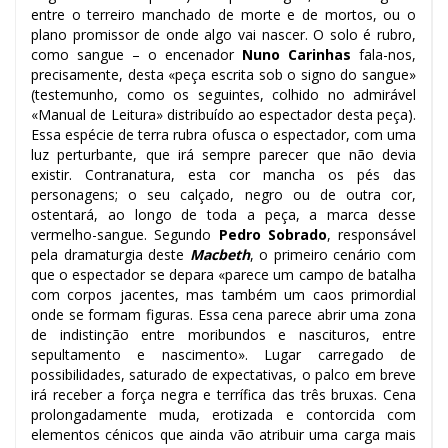
entre o terreiro manchado de morte e de mortos, ou o
plano promissor de onde algo vai nascer. O solo é rubro,
como sangue – o encenador
Nuno Carinhas
fala-nos,
precisamente, desta «peça escrita sob o signo do sangue»
(testemunho, como os seguintes, colhido no admirável
«Manual de Leitura» distribuído ao espectador desta peça).
Essa espécie de terra rubra ofusca o espectador, com uma
luz perturbante, que irá sempre parecer que não devia
existir. Contranatura, esta cor mancha os pés das
personagens; o seu calçado, negro ou de outra cor,
ostentará, ao longo de toda a peça, a marca desse
vermelho-sangue. Segundo
Pedro Sobrado
, responsável
pela dramaturgia deste
Macbeth
, o primeiro cenário com
que o espectador se depara «parece um campo de batalha
com corpos jacentes, mas também um caos primordial
onde se formam figuras. Essa cena parece abrir uma zona
de indistinção entre moribundos e nascituros, entre
sepultamento e nascimento». Lugar carregado de
possibilidades, saturado de expectativas, o palco em breve
irá receber a força negra e terrífica das três bruxas. Cena
prolongadamente muda, erotizada e contorcida com
elementos cénicos que ainda vão atribuir uma carga mais