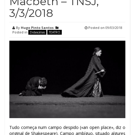
Macbeth – TNSJ,
3/3/2018
By
Hugo Pinto Santos
Posted on
09/03/2018
Posted in
Didascálias
TEATRO
Tudo começa num campo despido («an open place», diz o
original de Shakespeare). Campo ambíguo, situado algures