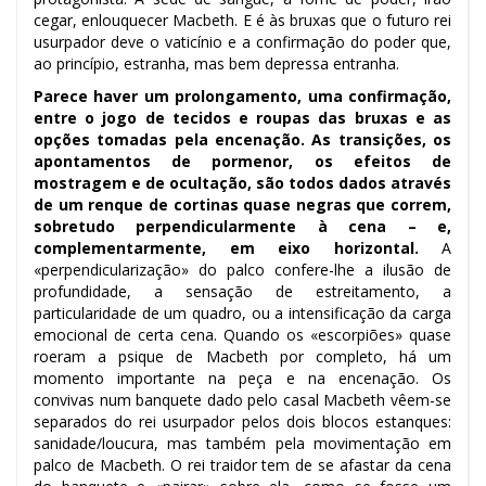
cegar, enlouquecer Macbeth. E é às bruxas que o futuro rei
usurpador deve o vaticínio e a confirmação do poder que,
ao princípio, estranha, mas bem depressa entranha.
Parece haver um prolongamento, uma confirmação,
entre o jogo de tecidos e roupas das bruxas e as
opções tomadas pela encenação. As transições, os
apontamentos de pormenor, os efeitos de
mostragem e de ocultação, são todos dados através
de um renque de cortinas quase negras que correm,
sobretudo perpendicularmente à cena – e,
complementarmente, em eixo horizontal.
A
«perpendicularização» do palco confere-lhe a ilusão de
profundidade, a sensação de estreitamento, a
particularidade de um quadro, ou a intensificação da carga
emocional de certa cena. Quando os «escorpiões» quase
roeram a psique de Macbeth por completo, há um
momento importante na peça e na encenação. Os
convivas num banquete dado pelo casal Macbeth vêem-se
separados do rei usurpador pelos dois blocos estanques:
sanidade/loucura, mas também pela movimentação em
palco de Macbeth. O rei traidor tem de se afastar da cena