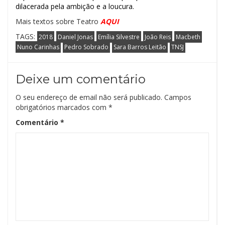
dilacerada pela ambição e a loucura.
Mais textos sobre Teatro
AQUI
TAGS:
2018
Daniel Jonas
Emília Silvestre
João Reis
Macbeth
Nuno Carinhas
Pedro Sobrado
Sara Barros Leitão
TNSJ
Deixe um comentário
O seu endereço de email não será publicado.
Campos
obrigatórios marcados com
*
Comentário
*