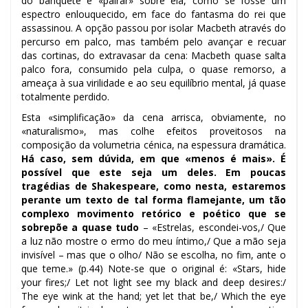
do banquete e «pairar» sobre ela, como se fosse um
espectro enlouquecido, em face do fantasma do rei que
assassinou. A opção passou por isolar Macbeth através do
percurso em palco, mas também pelo avançar e recuar
das cortinas, do extravasar da cena: Macbeth quase salta
palco fora, consumido pela culpa, o quase remorso, a
ameaça à sua virilidade e ao seu equilíbrio mental, já quase
totalmente perdido.
Esta «simplificação» da cena arrisca, obviamente, no
«naturalismo», mas colhe efeitos proveitosos na
composição da volumetria cénica, na espessura dramática.
Há caso, sem dúvida, em que «menos é mais». É
possível que este seja um deles. Em poucas
tragédias de Shakespeare, como nesta, estaremos
perante um texto de tal forma flamejante, um tão
complexo movimento retórico e poético que se
sobrepõe a quase tudo
– «Estrelas, escondei-vos,/ Que
a luz não mostre o ermo do meu íntimo,/ Que a mão seja
invisível – mas que o olho/ Não se escolha, no fim, ante o
que teme.»
(p.44) Note-se que o original é: «Stars, hide
your fires;/ Let not light see my black and deep desires:/
The eye wink at the hand; yet let that be,/ Which the eye