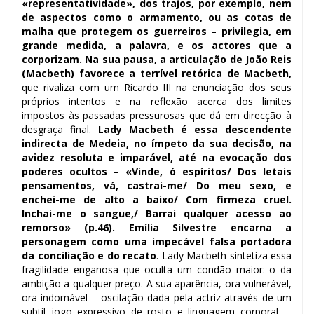
«representatividade», dos trajos, por exemplo, nem
de aspectos como o armamento, ou as cotas de
malha que protegem os guerreiros – privilegia, em
grande medida, a palavra, e os actores que a
corporizam. Na sua pausa, a articulação de João Reis
(Macbeth) favorece a terrível retórica de Macbeth,
que rivaliza com um Ricardo III na enunciação dos seus
próprios intentos e na reflexão acerca dos limites
impostos às passadas pressurosas que dá em direcção à
desgraça final.
Lady Macbeth é essa descendente
indirecta de Medeia, no ímpeto da sua decisão, na
avidez resoluta e imparável, até na evocação dos
poderes ocultos – «Vinde, ó espíritos/ Dos letais
pensamentos, vá, castrai-me/ Do meu sexo, e
enchei-me de alto a baixo/ Com firmeza cruel.
Inchai-me o sangue,/ Barrai qualquer acesso ao
remorso» (p.46). Emília Silvestre encarna a
personagem como uma impecável falsa portadora
da conciliação e do recato
. Lady Macbeth sintetiza essa
fragilidade enganosa que oculta um condão maior: o da
ambição a qualquer preço. A sua aparência, ora vulnerável,
ora indomável – oscilação dada pela actriz através de um
subtil jogo expressivo de rosto e linguagem corporal –,