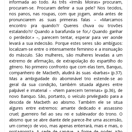
informada ao todo. As três «Irmãs Moiras» procuram,
procuram-se. Procuram definir a sua pele? Nos tecidos,
nos panos, nas roupas, com que jogam, ainda antes de
pronunciarem as suas primeiras falas – «Marcamos
encontro pra quando?/ Quereis chuva ou trovões
estalando?// Quando a barafunda se for,/ Quando ganhar
o perdedor.» –, parecem tentar, esperar para ver aonde
levará a sua indecisão. Porque estes seres são ambíguos:
localizam-se entre o intensamente feminino e a insinuação
do másculo. São mulheres, são mulheres levadas a um
extremo de afirmação, de extrapolação do espartilho do
género. No primeiro confronto que com elas tem, Banquo,
companheiro de Macbeth, aludirá às suas «barbas» (p.37).
Mas a ambiguidade do abominável trio estende-se ao
geral da sua condição, também situada algures entre
palpável e imaterial – «Nem parecem terrenas» (p.36), de
novo Banquo. São, portanto, o veículo privilegiado para a
descida de Macbeth ao abismo. Também ele se situa
algures entre extremos: amante dedicado e assassino
cruel; guerreiro fiel ao seu rei e sublevador do trono. O
abismo que se abre diante dele parece-lhe uma ascensão,
um começo de voo, mas apenas enterrará, mais e mais, o
protagonista. A sede de sangue, a fome de poder, irão