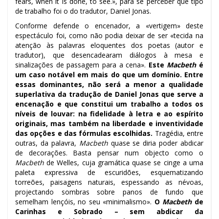
fears, when it is done, to see.», para se perceber que tipo
de trabalho foi o do tradutor, Daniel Jonas.
Conforme defende o encenador, a «vertigem» deste
espectáculo foi, como não podia deixar de ser «tecida na
atenção às palavras eloquentes dos poetas (autor e
tradutor), que desencadearam diálogos à mesa e
sinalizações de passagem para a cena».
Este
Macbeth
é
um caso notável em mais do que um domínio. Entre
essas dominantes, não será a menor a qualidade
superlativa da tradução de Daniel Jonas que serve a
encenação e que constitui um trabalho a todos os
níveis de louvar: na fidelidade à letra e ao espírito
originais, mas também na liberdade e inventividade
das opções e das fórmulas escolhidas.
Tragédia, entre
outras, da palavra,
Macbeth
quase se diria poder abdicar
de decorações. Basta pensar num objecto como o
Macbeth
de Welles, cuja gramática quase se cinge a uma
paleta expressiva de escuridões, esquematizando
torreões, paisagens naturais, espessando as névoas,
projectando sombras sobre panos de fundo que
semelham lençóis, no seu «minimalismo».
O
Macbeth
de
Carinhas e Sobrado – sem abdicar da