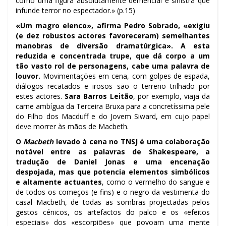
como uma figura absolutamente demencial e sinistra que
infunde terror no espectador.» (p.15)
«Um magro elenco», afirma Pedro Sobrado, «exigiu
(e dez robustos actores favoreceram) semelhantes
manobras de diversão dramatúrgica». A esta
reduzida e concentrada trupe, que dá corpo a um
tão vasto rol de personagens, cabe uma palavra de
louvor.
Movimentações em cena, com golpes de espada,
diálogos recatados e irosos são o terreno trilhado por
estes actores.
Sara Barros Leitão
, por exemplo, viaja da
carne ambígua da Terceira Bruxa para a concretíssima pele
do Filho dos Macduff e do Jovem Siward, em cujo papel
deve morrer às mãos de Macbeth.
O
Macbeth
levado à cena no TNSJ é uma colaboração
notável entre as palavras de Shakespeare, a
tradução de Daniel Jonas e uma encenação
despojada, mas que potencia elementos simbólicos
e altamente actuantes
, como o vermelho do sangue e
de todos os começos (e fins) e o negro da vestimenta do
casal Macbeth, de todas as sombras projectadas pelos
gestos cénicos, os artefactos do palco e os «efeitos
especiais» dos «escorpiões» que povoam uma mente