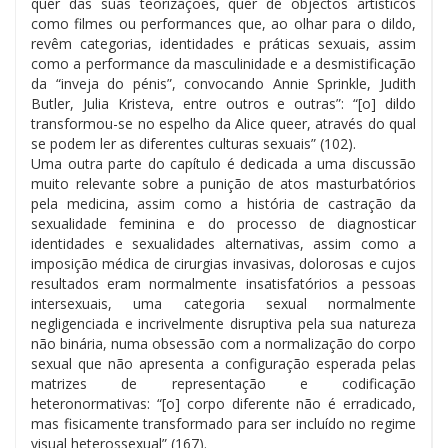
quer das suas teorizações, quer de objectos artísticos
como filmes ou performances que, ao olhar para o dildo,
revêm categorias, identidades e práticas sexuais, assim
como a performance da masculinidade e a desmistificação
da “inveja do pénis”, convocando Annie Sprinkle, Judith
Butler, Julia Kristeva, entre outros e outras”: “[o] dildo
transformou-se no espelho da Alice queer, através do qual
se podem ler as diferentes culturas sexuais” (102).
Uma outra parte do capítulo é dedicada a uma discussão
muito relevante sobre a punição de atos masturbatórios
pela medicina, assim como a história de castração da
sexualidade feminina e do processo de diagnosticar
identidades e sexualidades alternativas, assim como a
imposição médica de cirurgias invasivas, dolorosas e cujos
resultados eram normalmente insatisfatórios a pessoas
intersexuais, uma categoria sexual normalmente
negligenciada e incrivelmente disruptiva pela sua natureza
não binária, numa obsessão com a normalização do corpo
sexual que não apresenta a configuração esperada pelas
matrizes de representação e codificação
heteronormativas: “[o] corpo diferente não é erradicado,
mas fisicamente transformado para ser incluído no regime
visual heterossexual” (167).