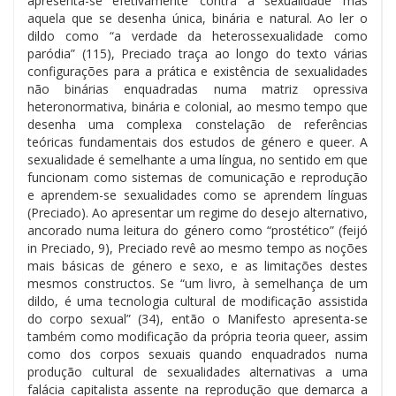
apresenta-se efetivamente ‘contra a sexualidade’ mas
aquela que se desenha única, binária e natural. Ao ler o
dildo como “a verdade da heterossexualidade como
paródia” (115), Preciado traça ao longo do texto várias
configurações para a prática e existência de sexualidades
não binárias enquadradas numa matriz opressiva
heteronormativa, binária e colonial, ao mesmo tempo que
desenha uma complexa constelação de referências
teóricas fundamentais dos estudos de género e queer. A
sexualidade é semelhante a uma língua, no sentido em que
funcionam como sistemas de comunicação e reprodução
e aprendem-se sexualidades como se aprendem línguas
(Preciado). Ao apresentar um regime do desejo alternativo,
ancorado numa leitura do género como “prostético” (feijó
in Preciado, 9), Preciado revê ao mesmo tempo as noções
mais básicas de género e sexo, e as limitações destes
mesmos constructos. Se “um livro, à semelhança de um
dildo, é uma tecnologia cultural de modificação assistida
do corpo sexual” (34), então o Manifesto apresenta-se
também como modificação da própria teoria queer, assim
como dos corpos sexuais quando enquadrados numa
produção cultural de sexualidades alternativas a uma
falácia capitalista assente na reprodução que demarca a