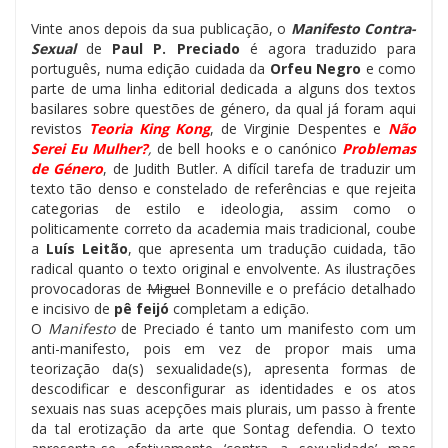
Vinte anos depois da sua publicação, o
Manifesto Contra-
Sexual
de
Paul P. Preciado
é agora traduzido para
português, numa edição cuidada da
Orfeu Negro
e como
parte de uma linha editorial dedicada a alguns dos textos
basilares sobre questões de género, da qual já foram aqui
revistos
Teoria King Kong
, de Virginie Despentes e
Não
Serei Eu Mulher?
,
de bell hooks e o canónico
Problemas
de Género
, de Judith Butler. A difícil tarefa de traduzir um
texto tão denso e constelado de referências e que rejeita
categorias de estilo e ideologia, assim como o
politicamente correto da academia mais tradicional, coube
a
Luís Leitão
, que apresenta um tradução cuidada, tão
radical quanto o texto original e envolvente. As ilustrações
provocadoras de
Miguel
Bonneville e o prefácio detalhado
e incisivo de
pê feijó
completam a edição.
O
Manifesto
de Preciado é tanto um manifesto com um
anti-manifesto, pois em vez de propor mais uma
teorização da(s) sexualidade(s), apresenta formas de
descodificar e desconfigurar as identidades e os atos
sexuais nas suas acepções mais plurais, um passo à frente
da tal erotização da arte que Sontag defendia. O texto