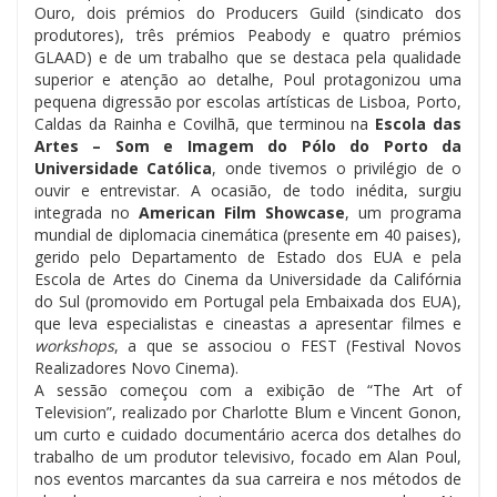
Ouro, dois prémios do Producers Guild (sindicato dos
produtores), três prémios Peabody e quatro prémios
GLAAD) e de um trabalho que se destaca pela qualidade
superior e atenção ao detalhe, Poul protagonizou uma
pequena digressão por escolas artísticas de Lisboa, Porto,
Caldas da Rainha e Covilhã, que terminou na
Escola das
Artes – Som e Imagem do Pólo do Porto da
Universidade Católica
, onde tivemos o privilégio de o
ouvir e entrevistar. A ocasião, de todo inédita, surgiu
integrada no
American Film Showcase
, um programa
mundial de diplomacia cinemática (presente em 40 paises),
gerido pelo Departamento de Estado dos EUA e pela
Escola de Artes do Cinema da Universidade da Califórnia
do Sul (promovido em Portugal pela Embaixada dos EUA),
que leva especialistas e cineastas a apresentar filmes e
workshops
, a que se associou o FEST (Festival Novos
Realizadores Novo Cinema).
A sessão começou com a exibição de “The Art of
Television”, realizado por Charlotte Blum e Vincent Gonon,
um curto e cuidado documentário acerca dos detalhes do
trabalho de um produtor televisivo, focado em Alan Poul,
nos eventos marcantes da sua carreira e nos métodos de