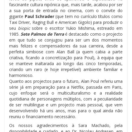
fascinante cultura nipónica que, mais tarde, acabou por ser
a sua porta de entrada no cinema, com o convite do
gigante
Paul Schrader
(que tem no currículo títulos como
Taxi Driver, Raging Bull e American Gigolo) para produzir o
seu
biopic
sobre o escritor Yukio Mishima, estreado em
1985.
Sete Palmos de Terra
é destacado como o projecto
em que tudo se conjugou para ser um dos momentos
mais felizes e compensadores da sua carreira, desde a
perfeita simbiose com Alan Ball (a quem cabia a parte
criativa, ficando a concretização para Poul), à equipa que
se manteve inaltarada ao longo das cinco temporadas,
criando um raro (e hoje irrepetível) ambiente familiar e
harmonioso.
Quanto aos projectos para o futuro, Alan Poul referiu uma
série já em preparação para a Netflix, passada em Paris,
cujo enfoque será o multiculturalismo e a realidade
quotidiana de personagens múltiplos, com a peculiaridade
de ser multilingue e um projecto mais pessoal, que vem
desenvolvendo há uns anos, mas para o qual ainda não
reuniu o financiamento necessário.
Os nossos agradecimentos à Sara Machado, pela
disponibilidade e cuidado, e ao Dr. Nicolau Andresen, em