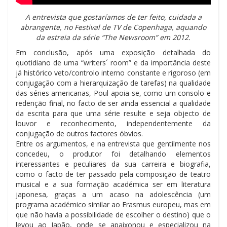
A entrevista que gostaríamos de ter feito, cuidada a
abrangente, no
Festival de TV de
Copenhaga, aquando
da estreia da série “The Newsroom” em 2012.
Em conclusão, após uma exposição detalhada do
quotidiano de uma “writers´ room” e da importância deste
já histórico veto/controlo interno constante e rigoroso (em
conjugação com a hierarquização de tarefas) na qualidade
das séries americanas, Poul apoia-se, como um consolo e
redenção final, no facto de ser ainda essencial a qualidade
da escrita para que uma série resulte e seja objecto de
louvor e reconhecimento, independentemente da
conjugação de outros factores óbvios.
Entre os argumentos, e na entrevista que gentilmente nos
concedeu, o produtor foi detalhando elementos
interessantes e peculiares da sua carreira e biografia,
como o facto de ter passado pela composição de teatro
musical e a sua formação académica ser em literatura
japonesa, graças a um acaso na adolescência (um
programa académico similar ao Erasmus europeu, mas em
que não havia a possibilidade de escolher o destino) que o
levou ao Japão, onde se apaixonou e especializou na