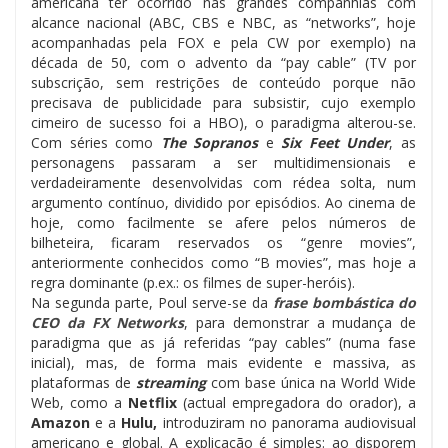
americana ter ocorrido nas grandes companhias com
alcance nacional (ABC, CBS e NBC, as “networks”, hoje
acompanhadas pela FOX e pela CW por exemplo) na
década de 50, com o advento da “pay cable” (TV por
subscrição, sem restrições de conteúdo porque não
precisava de publicidade para subsistir, cujo exemplo
cimeiro de sucesso foi a HBO), o paradigma alterou-se.
Com séries como
The Sopranos
e
Six Feet Under
, as
personagens passaram a ser multidimensionais e
verdadeiramente desenvolvidas com rédea solta, num
argumento contínuo, dividido por episódios. Ao cinema de
hoje, como facilmente se afere pelos números de
bilheteira, ficaram reservados os “genre movies”,
anteriormente conhecidos como “B movies”, mas hoje a
regra dominante (p.ex.: os filmes de super-heróis).
Na segunda parte, Poul serve-se da
frase bombástica do
CEO da FX Networks
, para demonstrar a mudança de
paradigma que as já referidas “pay cables” (numa fase
inicial), mas, de forma mais evidente e massiva, as
plataformas de
streaming
com base única na World Wide
Web, como a
Netflix
(actual empregadora do orador), a
Amazon
e a
Hulu,
introduziram no panorama audiovisual
americano e global. A explicação é simples: ao disporem