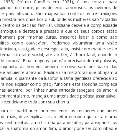
. 1955, Prémio Camões em 2021)
,
é um convite para
espinhos da morte, pelos desertos amorosos, os invernos de
e país africano. São mapeados conflitos entre tradiçõ
es
a mostra-nos
o
nde fica o sul, onde as mulheres sã
o
“violadas
e centro da decisão familiar. Chiziane desvela a complexidade
çambique e destapa
a press
ã
o
a que
o
s seus
corpo
s estão
homens por “mamas duras, traseiros lisos
”
e como s
ã
o
ulites
como
couve-flor
”.
Podemos vislumbrar uma visã
o
ilenciada, castigada e desrespeitada, insiste em manter-se ao
stema cultural e social, até ao fim, à
“hora fatal,
quando o
 de corpos
”
. E h
á
imagens que não precisam de mil palavras,
ir enquanto os homens bebem e conversam por baixo das
ele ambiente africano
.
Paulina usa metáforas que obrigam a
ão ampla, o diamante da lusofonia. Uma gentileza oferecida ao
ara nos explicar como (não) funciona esta filosofia complexa
nas adentro, por linhas numa intricada tape
ç
aria de amor e
sentimentalismo, maneja uma intensidade po
é
tica assinal
á
vel:
e incendeia-me toda com sua chama.”
ra se partilharem homens entre as mulheres que antes
e mais, deve explicar-se ao leitor europeu
que esta é uma
os sentimentos. Uma história para desafiar, para expandir os
ensar a anatomia do amor. Sim, o amor pode ser comunhão e