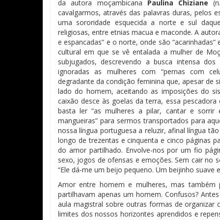
da autora moçambicana
Paulina Chiziane
(n
cavalgarmos, através das palavras duras, pelos 
uma sororidade esquecida a norte e sul daquel
religiosas
, entre
etnias
m
acua
e
maconde. A autor
e espancadas”
e
o norte, onde sã
o
“acarinhadas” 
cultural em que se vê entalada a mulher de Mo
subjugados, descrevendo a busca intensa dos 
ignoradas as mulheres com
“
pernas com
cel
degradante da condi
ção feminina que, apesar de s
lado do homem, aceitando as imposições
do si
caixã
o desce
à
s goelas da terra, essa pescadora
basta ler
“
as mulheres a pilar, cantar e sorr
mangueiras
”
para sermos transportados para aqu
nossa língua portuguesa a reluzir, afinal língua t
longo de trezentas e cinquenta e cinco páginas p
do amor partilhado. Envolve-nos por um fio p
á
gi
sexo, jogos de ofensas e emoções. Sem cair no 
“Ele d
á
-me um beijo pequeno. Um beijinho suave 
Amor entre homem e mulheres, mas também pa
partilhavam apenas um homem. Confusos? Antes d
aula magistral sobre outras formas de organizar 
limites dos nossos horizontes aprendidos e rep