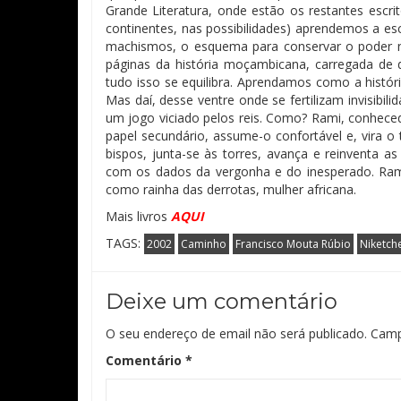
Grande Literatura, onde estão os restantes escrito
continentes, nas possibilidades) aprendemos a e
machismos, o esquema para conservar o poder
páginas da história moçambicana, carregada de 
tudo isso se equilibra. Aprendamos como a histó
Mas daí, desse ventre onde se fertilizam invisibili
um jogo viciado pelos reis. Como? Rami, conhece
pap
el
secundá
rio, assume-o confortável e, vira o
bispos, junta-se às torres, avança e reinventa a
com os dados da vergonha e do inesperado. Rami,
como rainha das derrotas, mulher africana.
Mais livros
AQUI
TAGS:
2002
Caminho
Francisco Mouta Rúbio
Niketch
Deixe um comentário
O seu endereço de email não será publicado.
Camp
Comentário
*