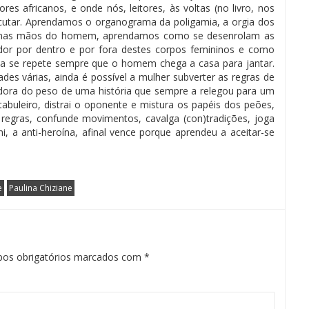
res africanos, e onde nós, leitores, às voltas (no livro, nos
scutar. Aprendamos o
organograma
da poligamia, a orgia dos
 nas mãos do homem, aprendamos como se desenrolam as
dor por dentro e por fora destes corpos femininos e como
ria se repete sempre que o homem chega a casa para jantar.
dades várias, ainda é possível a mulher subverter as regras de
dora do peso de uma hist
ória que
sempre a relegou par
a
um
 tabuleiro, distrai o oponente e mistura os papéis dos peões,
s regras, confunde movimentos, cavalga (con)tradições, joga
 a anti-heroína, afinal vence porque aprendeu a aceitar-se
e
Paulina Chiziane
os obrigatórios marcados com
*