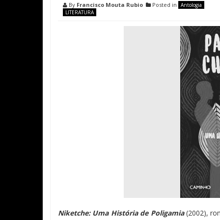
By
Francisco Mouta Rubio
Posted in
Antologia
LITERATURA
Niketche: Uma Hist
ó
ria de Poligamia
(2002)
, ro