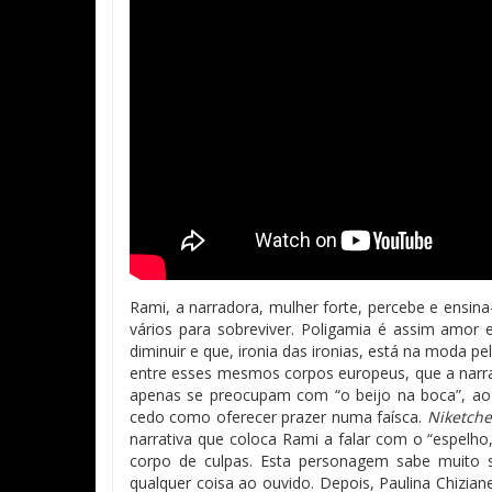
Rami, a narradora, mulher forte, percebe e ens
vários para sobreviver. Poligamia é assim amor er
diminuir e que, ironia das ironias, está na moda 
entre esses mesmos corpos europeus, que a narrad
apenas se preocupam com “o beijo na boca”, ao
cedo como oferecer prazer numa faísca.
Niketche
narrativa
que
coloca Rami a falar com o “espelho
corpo de culpas. Esta
personagem
sabe muito s
qualquer coisa ao ouvido. Depois, Paulina Chizian