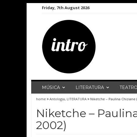
Skip
Friday, 7th August 2026
to
content
MÚSICA
LITERATURA
TEATR
home
Antologia
,
LITERATURA
Niketche – Paulina Chiziane
Niketche – Paulin
2002)