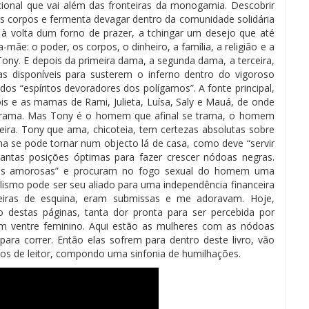
onal que vai al
é
m das
fronteiras da monogamia
.
Descobrir
 corpos e fermenta devagar dentro da comunidade solidária
 à volta dum forno de prazer, a
tchingar
um desejo que até
ãe: o poder, os corpos, o dinheiro, a família, a religião e a
Tony. E depois da primeira dama, a segunda dama, a terceira,
s disponíveis para susterem o inferno dentro do vigoroso
e dos
“esp
í
ritos devoradores dos pol
í
gamos
”
. A fonte principal,
is e as mamas de Rami, Julieta, Luísa, Saly e Mauá, de onde
a trama. Mas Tony é o homem que afinal se trama, o homem
ira. Tony que ama, chicoteia, tem certezas absolutas sobre
 se pode tornar num objecto lá de casa, como deve “servir
antas posições óptimas para fazer crescer nódoas negras.
las amorosas” e procuram no fogo sexual do homem uma
ismo pode ser seu aliado para uma independência financeira
eiras de esquina, eram submissas e me adoravam. Hoje,
 destas páginas, tanta dor pronta para ser percebida por
m ventre feminino. Aqui estão as mulheres com as nódoas
 para correr. Então elas sofrem para dentro deste livro, vão
os de leitor, compondo uma sinfonia de humilhações.