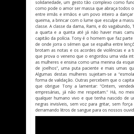
solidariedade, um gesto tão complexo como funci
como pode o amor ser massa que abraça todos os
entre irmãs e irmãos e um povo inteiro a dançar
queima, a brincar com o lume que esculpe a massa-m
classe. A classe da dama, Rami, e do vagabundo, 
a quarta e a quinta até já não haver mais cama
capitão da polícia. Tony é o homem que faz part
de onde jorra o sémen que se espalha entre lençó
brotam as notas e os acordes de violências e 
que prova o veneno que o engordou uma vida inte
as mulheres e ensina como uma menina da esquina
de joelhos”, uma puta paciente e mais umas qu
Algumas destas mulheres sujeitam-se a “esmo
forma de validaçã
o.
Outras percebem que o capital
que obrigue Tony a lamentar: “Ontem, vended
empres
á
rias, j
á n
ão me respeitam.” Há, no meio
qualquer humano vivo e que tenha nascido de u
negras invisíveis, sem voz para gritar, sem força
derramando litros de sangue para os nossos ouvid