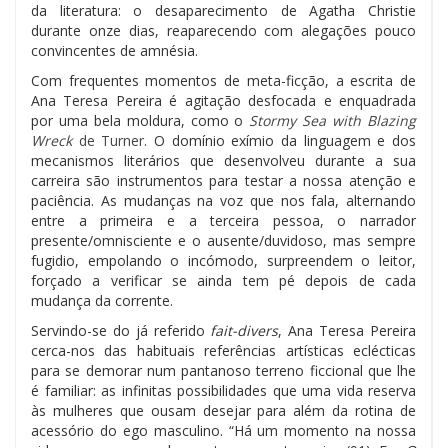
da literatura: o desaparecimento de Agatha Christie
durante onze dias, reaparecendo com alegações pouco
convincentes de amnésia.
Com frequentes momentos de meta-ficção, a escrita de
Ana Teresa Pereira é agitação desfocada e enquadrada
por uma bela moldura, como o
Stormy Sea with Blazing
Wreck
de Turner
. O domínio exímio da linguagem e dos
mecanismos literários que desenvolveu durante a sua
carreira são instrumentos para testar a nossa atenção e
paciência. As mudanças na voz que nos fala, alternando
entre a primeira e a terceira pessoa, o narrador
presente/omnisciente e o ausente/duvidoso, mas sempre
fugidio, empolando o incómodo, surpreendem o leitor,
forçado a verificar se ainda tem pé depois de cada
mudança da corrente.
Servindo-se do já referido
fait-divers
, Ana Teresa Pereira
cerca-nos das habituais referências artísticas eclécticas
para se demorar num pantanoso terreno ficcional que lhe
é familiar: as infinitas possibilidades que uma vida reserva
às mulheres que ousam desejar para além da rotina de
acessório do ego masculino. “Há um momento na nossa