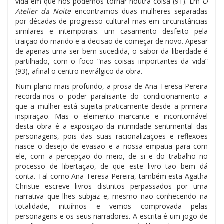
vida em que nos podemos tornar noutra coisa (91). Em
O
Atelier da Noite
encontramos duas mulheres separadas
por décadas de progresso cultural mas em circunstâncias
similares e intemporais: um casamento desfeito pela
traição do marido e a decisão de começar de novo. Apesar
de apenas uma ser bem sucedida, o sabor da liberdade é
partilhado, com o foco “nas coisas importantes da vida”
(93), afinal o centro nevrálgico da obra.
Num plano mais profundo, a prosa de Ana Teresa Pereira
recorda-nos o poder paralisante do condicionamento a
que a mulher está sujeita praticamente desde a primeira
inspiração. Mas o elemento marcante e incontornável
desta obra é a exposição da intimidade sentimental das
personagens, pois das suas racionalizações e reflexões
nasce o desejo de evasão e a nossa empatia para com
ele, com a percepção do meio, de si e do trabalho no
processo de libertação, de que este livro tão bem dá
conta. Tal como Ana Teresa Pereira, também esta Agatha
Christie escreve livros distintos perpassados por uma
narrativa que lhes subjaz e, mesmo não conhecendo na
totalidade, intuímos e vemos comprovada pelas
personagens e os seus narradores. A escrita é um jogo de