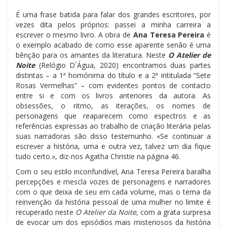
É uma frase batida para falar dos grandes escritores, por
vezes dita pelos próprios: passei a minha carreira a
escrever o mesmo livro. A obra de
Ana Teresa Pereira
é
o exemplo acabado de como esse aparente senão é uma
bênção para os amantes da literatura. Neste
O Atelier de
Noite
(Relógio D´Água, 2020) encontramos duas partes
distintas – a 1ª homónima do título e a 2ª intitulada “Sete
Rosas Vermelhas” – com evidentes pontos de contacto
entre si e com os livros anteriores da autora. As
obsessões, o ritmo, as iterações, os nomes de
personagens que reaparecem como espectros e as
referências expressas ao trabalho de criação literária pelas
suas narradoras são disso testemunho. «Se continuar a
escrever a história, uma e outra vez, talvez um dia fique
tudo certo.», diz-nos Agatha Christie na página 46.
Com o seu estilo inconfundível, Ana Teresa Pereira baralha
percepções e mescla vozes de personagens e narradores
com o que deixa de seu em cada volume, mas o tema da
reinvenção da história pessoal de uma mulher no limite é
recuperado neste
O Atelier da Noite
, com a grata surpresa
de evocar um dos episódios mais misteriosos da história