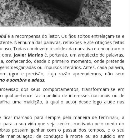
nhã
é a recompensa do leitor. Os fios soltos entrelaçam-se e
stente. Nenhuma das palavras, reflexões e até citações feitas
 acaso. Todas conduzem à solidez da narrativa e encontram o
a obra.
Javier Marías
é, portanto, um arquitecto de palavras,
ncia, conhecendo, desde o primeiro momento, onde pretende
ens desgarradas ou impulsos literários. Antes, cada palavra,
com rigor e precisão, cuja razão apreendemos, não sem
no e sombra e adeus
.
 antevisão dos seus comportamentos, transformam-se em
ao qual pertence faz a pedido de interesses nacionais ou de
 afinal uma maldição, à qual o autor desde logo alude nas
 ficar marcado para sempre pela maneira de terminar», a
 para a sua vida que seja cénico, motivada pelo medo do
obras possam ganhar com o passar dos tempos, e o seu
 de manipulação, de condução à morte ou ao suicídio em