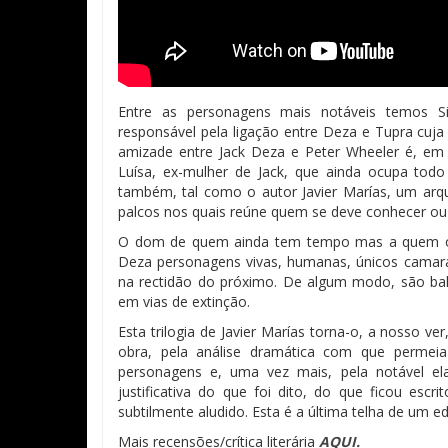
Entre as personagens mais notáveis temos Si
responsável pela ligação entre Deza e Tupra cuja
amizade entre Jack Deza e Peter Wheeler é, em
Luísa, ex-mulher de Jack, que ainda ocupa tod
também, tal como o autor Javier Marías, um arqu
palcos nos quais reúne quem se deve conhecer ou 
O dom de quem ainda tem tempo mas a quem o t
Deza personagens vivas, humanas, únicos camarad
na rectidão do próximo. De algum modo, são bal
em vias de extinção.
Esta trilogia de Javier Marías torna-o, a nosso ve
obra, pela análise dramática com que perme
personagens e, uma vez mais, pela notável el
justificativa do que foi dito, do que ficou escr
subtilmente aludido. Esta é a última telha de um e
Mais recensões/crítica literária
AQUI.