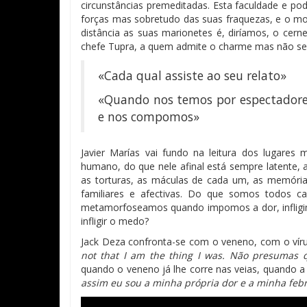
circunstâncias premeditadas. Esta faculdade e po
forças mas sobretudo das suas fraquezas, e o m
distância as suas marionetes é, diríamos, o cern
chefe Tupra, a quem admite o charme mas não 
«Cada qual assiste ao seu relato»
«Quando nos temos por espectadore
e nos compomos»
Javier Marías vai fundo na leitura dos lugare
humano, do que nele afinal está sempre latente,
as torturas, as máculas de cada um, as memória
familiares e afectivas. Do que somos todos 
metamorfoseamos quando impomos a dor, infligi
infligir o medo?
Jack Deza confronta-se com o veneno, com o ví
not that I am the thing I was. Não presumas 
quando o veneno já lhe corre nas veias, quando a 
assim eu sou a minha própria dor e a minha febr