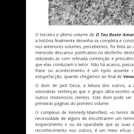
O terceiro e último volume de
O Teu Rosto Ama
a história finalmente desenha-se completa e consi
nos anteriores volumes, percebemos, foi feita ao
merecido descanso justificativo no desfecho dest
utilizando-as com refinada contenção e presciê
que elas conduzam o leitor. Não há acasos, passag
frase ou acontecimento é um tijolo assente 
estupefacção, quando chegamos ao final de
Vene
O dom de Jack Deza, a leitura dos outros, a
visionárias sentenças que o grupo ultra-secreto 
outros misteriosos clientes. Este dom pode ser
primeiras páginas do primeiro volume.
O complexo de Kennedy-Mainsfiled, «o temor de
necessidade de alguns de encontrarem um termo
esquecimento e ou da opacidade que as suas 
reconhecimento nos outros, é um meio eficaz