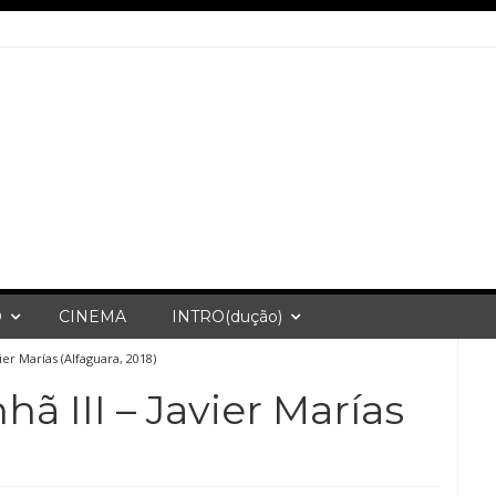
O
CINEMA
INTRO(dução)
er Marías (Alfaguara, 2018)
 III – Javier Marías