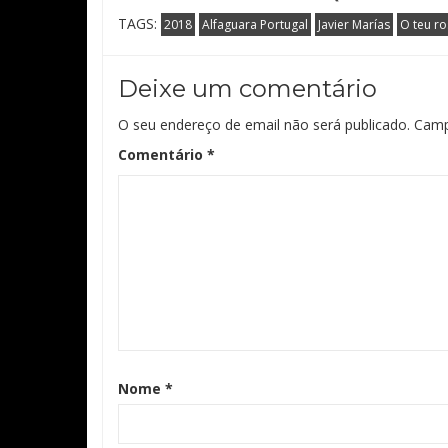
TAGS:
2018
Alfaguara Portugal
Javier Marías
O teu r
Deixe um comentário
O seu endereço de email não será publicado.
Camp
Comentário
*
Nome
*