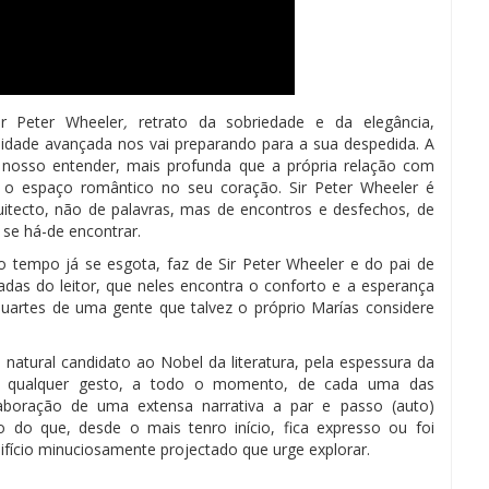
r Peter Wheeler
,
retrato da sobriedade e da elegância,
 idade avançada nos vai preparando para a sua despedida. A
 nosso entender, mais profunda que a própria relação com
o o espaço romântico no seu coração. Sir Peter Wheeler é
itecto, não de palavras, mas de encontros e desfechos, de
se há-de encontrar.
empo já se esgota, faz de Sir Peter Wheeler e do pai de
as do leitor, que neles encontra o conforto e a esperança
uartes de uma gente que talvez o próprio Marías considere
r, natural candidato ao Nobel da literatura, pela espessura da
ia qualquer gesto, a todo o momento, de cada uma das
aboração de uma extensa narrativa a par e passo (auto)
ito do que, desde o mais tenro início, fica expresso ou foi
difício minuciosamente projectado que urge explorar.