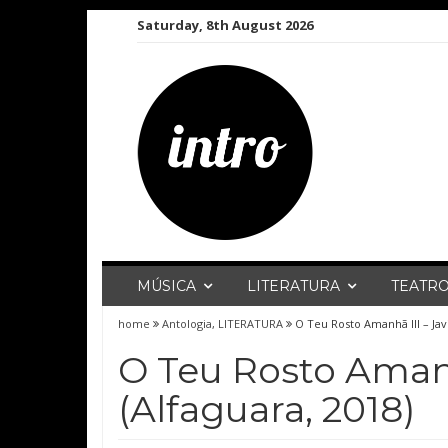
Skip
Saturday, 8th August 2026
to
content
MÚSICA
LITERATURA
TEATR
home
Antologia
,
LITERATURA
O Teu Rosto Amanhã III – Javi
O Teu Rosto Amanhã
(Alfaguara, 2018)