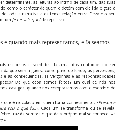
der determinante, as leituras ao íntimo de cada um, das suas
odo como o carácter de quem o detém com ele lida e gere à
e de toda a narrativa e da tensa relação entre Deza e o seu
sem um
je ne sais quoi
de repulsivo.
s é quando mais representamos, e falseamos
s mais esconsos e sombrios da alma, dos contornos do ser
 ainda que sem a guerra como pano de fundo, as perversões,
s e as consequências, as vergonhas e as responsabilidades
capazes? De que cepa somos feitos? Em qual de nós nos
mos castigos, quando nos comprazemos com o exercício de
rus que é inoculado em quem toma conhecimento, «
Presume
que sou o que fui.
». Cada um se transforma ou se revela,
febre traz da sombra o que de si próprio mal se conhece, «
E
e.
»