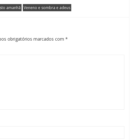
osto amanhã
Veneno e sombra e adeus
os obrigatórios marcados com
*