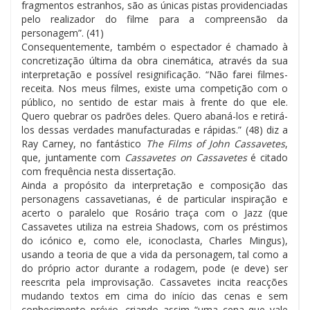
fragmentos estranhos, são as únicas pistas providenciadas
pelo realizador do filme para a compreensão da
personagem”. (41)
Consequentemente, também o espectador é chamado à
concretização última da obra cinemática, através da sua
interpretação e possível resignificação. “Não farei filmes-
receita. Nos meus filmes, existe uma competição com o
público, no sentido de estar mais à frente do que ele.
Quero quebrar os padrões deles. Quero abaná-los e retirá-
los dessas verdades manufacturadas e rápidas.” (48) diz a
Ray Carney, no fantástico
The Films of John Cassavetes
,
que, juntamente com
Cassavetes on Cassavetes
é citado
com frequência nesta dissertação.
Ainda a propósito da interpretação e composição das
personagens cassavetianas, é de particular inspiração e
acerto o paralelo que Rosário traça com o Jazz (que
Cassavetes utiliza na estreia Shadows, com os préstimos
do icónico e, como ele, iconoclasta, Charles Mingus),
usando a teoria de que a vida da personagem, tal como a
do próprio actor durante a rodagem, pode (e deve) ser
reescrita pela improvisação. Cassavetes incita reacções
mudando textos em cima do início das cenas e sem
conhecimento prévio, criando assim “uma cena que vale