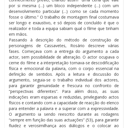
por si mesma (…) um bloco independente (…) com um
desenvolvimento particular (…) como se cada momento
fosse o último.” O trabalho de montagem final costumava
ser longo e exaustivo, e só depois de concluído é que o
realizador e toda a equipa sabiam qual o filme que tinham
em mãos.
Passando à descrição do método de construção de
personagens de Cassavetes, Rosário descreve várias
fases. Começava com a entrega do argumento a cada
actor, sem possibilidade de alteração. O actor ocupava o
cerne do filme e a interpretação tornava-se descodificação
física e emocional da palavra, com o corpo essencial na
definição de sentidos. Após a leitura e discussão do
argumento, seguia-se o trabalho individual dos actores,
para garantir genuinidade e frescura no confronto de
“perspectivas diferentes”. Para além disso, as suas
indicações eram esparsas e reduzidas, privilegiando actos
físicos e contando com a capacidade de reacção do elenco
para entender a palavra e a superar com a expressividade.
O argumento ia sendo reescrito durante as rodagens
“sempre em função das suas actuações” (53), para garantir
fluidez e verosimilhança aos diálogos e o colocar ao