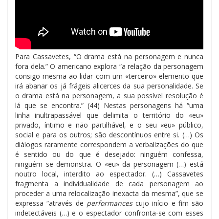
Para Cassavetes, “O drama está na personagem e nunca
fora dela.” O americano explora “a relação da personagem
consigo mesma ao lidar com um «terceiro» elemento que
irá abanar os já frágeis alicerces da sua personalidade. Se
o drama está na personagem, a sua possível resolução é
lá que se encontra.” (44) Nestas personagens há “uma
linha inultrapassável que delimita o território do «eu»
privado, íntimo e não partilhável, e o seu «eu» público,
social e para os outros; são descontínuos entre si. (…) Os
diálogos raramente correspondem a verbalizações do que
é sentido ou do que é desejado: ninguém confessa,
ninguém se demonstra. O «eu» da personagem (…) está
noutro local, interdito ao espectador. (…) Cassavetes
fragmenta a individualidade de cada personagem ao
proceder a uma relocalização inexacta da mesma”, que se
expressa “através de
performances
cujo início e fim são
indetectáveis (…) e o espectador confronta-se com esses