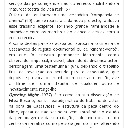
serviço das personagens e não do enredo, sublinhando a
“natureza teatral da vida real” (57).
O facto de ter formado uma verdadeira “companhia de
cinema” (60) que se reunia a cada novo projecto, facilitava
esse trabalho exigente, forjando grande familiaridade e
intimidade entre os membros do elenco e destes com a
equipa técnica.
A soma destas parcelas acaba por aproximar o cinema de
Cassavetes do registo documental ou de “cinema-verité”,
em que “o cineasta permanece idealmente como
observador imparcial, invisível, alienado da dinâmica actor-
personagem: uma testemunha.“ (64), deixando o trabalho
final de revelação do sentido para o espectador, que
depois de provocado e mantido em constante tensão, vive
o filme de forma distinta de qualquer outro e
inevitavelmente reage-lhe.
Opening Night
(1977) é o cerne da sua dissertação de
Filipa Rosário, por ser paradigmático do trabalho do actor
na obra de Cassavetes. A estrutura da peça dentro do
filme, apesar de não ser nova, vem aprofundar o estudo
da personagem e da sua criação, colocando o actor no
centro da narrativa como personagem do filme, alterando