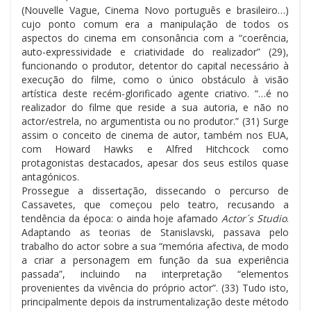
(Nouvelle Vague, Cinema Novo português e brasileiro…)
cujo ponto comum era a manipulação de todos os
aspectos do cinema em consonância com a “coerência,
auto-expressividade e criatividade do realizador” (29),
funcionando o produtor, detentor do capital necessário à
execução do filme, como o único obstáculo à visão
artística deste recém-glorificado agente criativo. “…é no
realizador do filme que reside a sua autoria, e não no
actor/estrela, no argumentista ou no produtor.” (31) Surge
assim o conceito de cinema de autor, também nos EUA,
com Howard Hawks e Alfred Hitchcock como
protagonistas destacados, apesar dos seus estilos quase
antagónicos.
Prossegue a dissertação, dissecando o percurso de
Cassavetes, que começou pelo teatro, recusando a
tendência da época: o ainda hoje afamado
Actor´s Studio
.
Adaptando as teorias de Stanislavski, passava pelo
trabalho do actor sobre a sua “memória afectiva, de modo
a criar a personagem em função da sua experiência
passada”, incluindo na interpretação “elementos
provenientes da vivência do próprio actor”. (33) Tudo isto,
principalmente depois da instrumentalização deste método