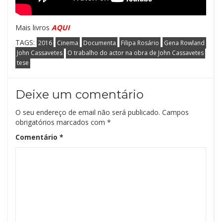
Mais livros
AQUI
TAGS:
2016
Cinema
Documenta
Filipa Rosário
Gena Rowland
John Cassavetes
O trabalho do actor na obra de John Cassavetes
tese
Deixe um comentário
O seu endereço de email não será publicado.
Campos
obrigatórios marcados com
*
Comentário
*