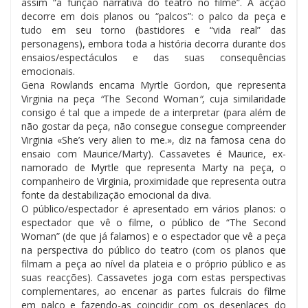
assim “a função narrativa do teatro no filme”. A acção
decorre em dois planos ou “palcos”: o palco da peça e
tudo em seu torno (bastidores e “vida real” das
personagens), embora toda a história decorra durante dos
ensaios/espectáculos e das suas consequências
emocionais.
Gena Rowlands encarna Myrtle Gordon, que representa
Virginia na peça
“
The Second Woman
“
, cuja similaridade
consigo é tal que a impede de a interpretar (para além de
não gostar da peça, não consegue consegue compreender
Virginia «She’s very alien to me.», diz na famosa cena do
ensaio com Maurice/Marty). Cassavetes é Maurice, ex-
namorado de Myrtle que representa Marty na peça, o
companheiro de Virginia, proximidade que representa outra
fonte da destabilização emocional da diva.
O público/espectador é apresentado em vários planos: o
espectador que vê o filme, o público de “The Second
Woman” (de que já falamos) e o espectador que vê a peça
na perspectiva do público do teatro (com os planos que
filmam a peça ao nível da plateia e o próprio público e as
suas reacções). Cassavetes joga com estas perspectivas
complementares, ao encenar as partes fulcrais do filme
em palco e fazendo-as coincidir com os desenlaces do