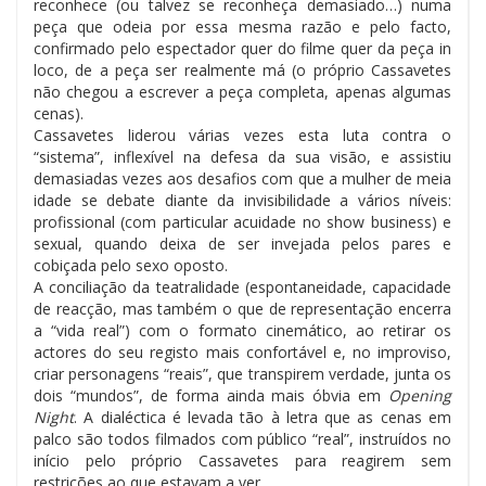
reconhece (ou talvez se reconheça demasiado…) numa
peça que odeia por essa mesma razão e pelo facto,
confirmado pelo espectador quer do filme quer da peça in
loco, de a peça ser realmente má (o próprio Cassavetes
não chegou a escrever a peça completa, apenas algumas
cenas).
Cassavetes liderou várias vezes esta luta contra o
“sistema”, inflexível na defesa da sua visão, e assistiu
demasiadas vezes aos desafios com que a mulher de meia
idade se debate diante da invisibilidade a vários níveis:
profissional (com particular acuidade no show business) e
sexual, quando deixa de ser invejada pelos pares e
cobiçada pelo sexo oposto.
A conciliação da teatralidade (espontaneidade, capacidade
de reacção, mas também o que de representação encerra
a “vida real”) com o formato cinemático, ao retirar os
actores do seu registo mais confortável e, no improviso,
criar personagens “reais”, que transpirem verdade, junta os
dois “mundos”, de forma ainda mais óbvia em
Opening
Night
. A dialéctica é levada tão à letra que as cenas em
palco são todos filmados com público “real”, instruídos no
início pelo próprio Cassavetes para reagirem sem
restrições ao que estavam a ver.