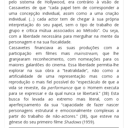
pelo sistema de Hollywood, era contrário à visão de
Cassavetes de que “cada papel tem de corresponder a
uma concepção individual, assim como a uma criação
individual. (…) cada actor tem de chegar à sua própria
interpretação do seu papel, sem o tipo de trabalho de
grupo e crítica mútua associados ao Método”. Ou seja,
com a liberdade necessária para mergulhar na mente da
personagem e na sua fisicalidade.
Cassavetes financiava as suas produções com a
participação em filmes mais
mainstream
, que lhe
granjearam reconhecimento, com nomeações para os
maiores galardões do cinema. Essa liberdade permitia-lhe
explorar na sua obra a “teatralidade”, não como a
artificialidade de uma representação mas como a
reprodução o mais fiel possível do “espectáculo de que a
vida se reveste, da
performance
que o Homem executa
para se expressar e da qual nunca se libertará.” (38) Esta
busca foi levada ao extremo mais literal, com o
aperfeiçoamento da sua “capacidade de fazer nascer
personagens estrutural e emocionalmente complexas a
partir do trabalho de não-actores.” (38), que esteve na
génese do seu primeiro filme
Shadows
(1959).