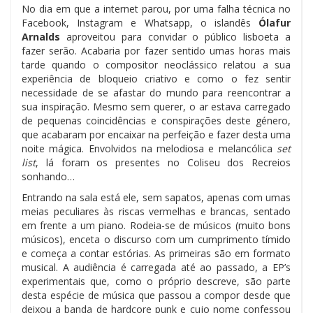
No dia em que a internet parou, por uma falha técnica no
Facebook, Instagram e Whatsapp, o islandês
Ólafur
Arnalds
aproveitou para convidar o público lisboeta a
fazer serão. Acabaria por fazer sentido umas horas mais
tarde quando o compositor neoclássico relatou a sua
experiência de bloqueio criativo e como o fez sentir
necessidade de se afastar do mundo para reencontrar a
sua inspiração. Mesmo sem querer, o ar estava carregado
de pequenas coincidências e conspirações deste género,
que acabaram por encaixar na perfeição e fazer desta uma
noite mágica. Envolvidos na melodiosa e melancólica
set
list
, lá foram os presentes no Coliseu dos Recreios
sonhando…
Entrando na sala está ele, sem sapatos, apenas com umas
meias peculiares às riscas vermelhas e brancas, sentado
em frente a um piano. Rodeia-se de músicos (muito bons
músicos), enceta o discurso com um cumprimento tímido
e começa a contar estórias. As primeiras são em formato
musical. A audiência é carregada até ao passado, a EP’s
experimentais que, como o próprio descreve, são parte
desta espécie de música que passou a compor desde que
deixou a banda de hardcore punk e cujo nome confessou