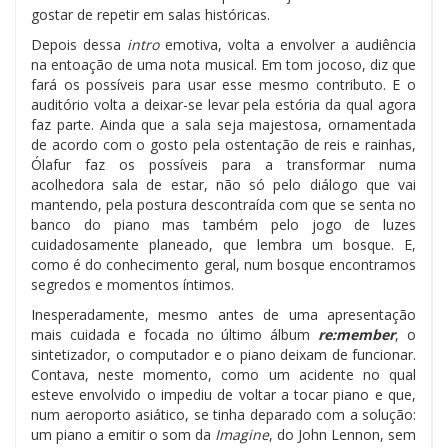
gostar de repetir em salas históricas.
Depois dessa
intro
emotiva, volta a envolver a audiência
na entoação de uma nota musical. Em tom jocoso, diz que
fará os possíveis para usar esse mesmo contributo. E o
auditório volta a deixar-se levar pela estória da qual agora
faz parte. Ainda que a sala seja majestosa, ornamentada
de acordo com o gosto pela ostentação de reis e rainhas,
Ólafur faz os possíveis para a transformar numa
acolhedora sala de estar, não só pelo diálogo que vai
mantendo, pela postura descontraída com que se senta no
banco do piano mas também pelo jogo de luzes
cuidadosamente planeado, que lembra um bosque. E,
como é do conhecimento geral, num bosque encontramos
segredos e momentos íntimos.
Inesperadamente, mesmo antes de uma apresentação
mais cuidada e focada no último álbum
re:member
, o
sintetizador, o computador e o piano deixam de funcionar.
Contava, neste momento, como um acidente no qual
esteve envolvido o impediu de voltar a tocar piano e que,
num aeroporto asiático, se tinha deparado com a solução:
um piano a emitir o som da
Imagine
, do John Lennon, sem