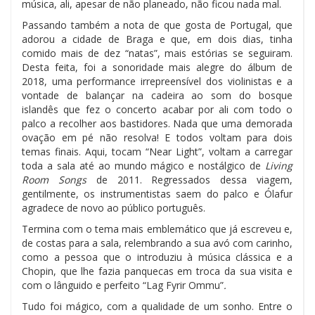
música, ali, apesar de não planeado, não ficou nada mal.
Passando também a nota de que gosta de Portugal, que
adorou a cidade de Braga e que, em dois dias, tinha
comido mais de dez “natas”, mais estórias se seguiram.
Desta feita, foi a sonoridade mais alegre do álbum de
2018, uma performance irrepreensível dos violinistas e a
vontade de balançar na cadeira ao som do bosque
islandês que fez o concerto acabar por ali com todo o
palco a recolher aos bastidores. Nada que uma demorada
ovação em pé não resolva! E todos voltam para dois
temas finais. Aqui, tocam “Near Light”, voltam a carregar
toda a sala até ao mundo mágico e nostálgico de
Living
Room Songs
de 2011. Regressados dessa viagem,
gentilmente, os instrumentistas saem do palco e Ólafur
agradece de novo ao público português.
Termina com o tema mais emblemático que já escreveu e,
de costas para a sala, relembrando a sua avó com carinho,
como a pessoa que o introduziu à música clássica e a
Chopin, que lhe fazia panquecas em troca da sua visita e
com o lânguido e perfeito “Lag Fyrir Ommu”
.
Tudo foi mágico, com a qualidade de um sonho. Entre o