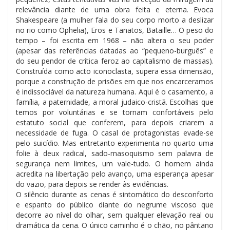
relevância diante de uma obra feita e eterna. Evoca
Shakespeare (a mulher fala do seu corpo morto a deslizar
no rio como Ophelia), Eros e Tanatos, Bataille… O peso do
tempo – foi escrita em 1968 – não altera o seu poder
(apesar das referências datadas ao “pequeno-burguês” e
do seu pendor de crítica feroz ao capitalismo de massas).
Construída como acto iconoclasta, supera essa dimensão,
porque a construção de prisões em que nos encarceramos
é indissociável da natureza humana. Aqui é o casamento, a
família, a paternidade, a moral judaico-cristã. Escolhas que
temos por voluntárias e se tornam confortáveis pelo
estatuto social que conferem, para depois criarem a
necessidade de fuga. O casal de protagonistas evade-se
pelo suicídio. Mas entretanto experimenta no quarto uma
folie à deux radical, sado-masoquismo sem palavra de
segurança nem limites, um vale-tudo. O homem ainda
acredita na libertação pelo avanço, uma esperança apesar
do vazio, para depois se render às evidências.
O silêncio durante as cenas é sintomático do desconforto
e espanto do público diante do negrume viscoso que
decorre ao nível do olhar, sem qualquer elevação real ou
dramática da cena. O único caminho é o chão, no pântano