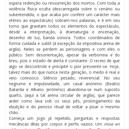
espera redenção ou ressurreição dos mortos. Com toda a
violência física oculta (descarregada sobre o cenário ou
subentendida, o que acaba por conferir um carácter mais
etéreo ao espectáculo) sobram-nos palavras, e é em seu
torno que gravitam todos os elementos do espectáculo,
desde a interpretação, à dramaturgia e encenação,
desenho de luz, banda sonora. Todos coordenados de
forma cuidada e subtil (à excepção da impositiva arena de
argila). Neles se perdem as personagens e com eles o
público. Sem desorientação, apesar da verborreia e do
breu, pois o estado de alerta é constante. O receio de que
algo se descontrole e precipite o pior pressente-se. Hoje,
talvez mais do que nunca nesta geração, o medo é real e
veio connosco. Silêncio pesado, reverencial. No seu
negrume e impulsividade, um casal anónimo (Beatriz
Batarda e Albano Jerónimo) abandona-se num suposto
quarto, (aqui a tal arena circular de argila), que parece
arder como lava sob os seus pés, prolongamento da
ebulição e do penoso ritual de voltar a pisar o mesmo
chão.
Começa um jogo já repetido, perguntas e respostas
mecânicas ditas por corpos e perfis vazios. Um
mise en