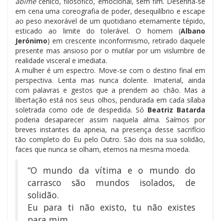
abîme
cénico, filosófico, emocional, sem fim. Desenha-se
em cena uma coreografia de poder, desequilíbrio e escape
ao peso inexorável de um quotidiano eternamente tépido,
esticado ao limite do tolerável. O homem (
Albano
Jerónimo
) em crescente inconformismo, retirado daquele
presente mas ansioso por o mutilar por um vislumbre de
realidade visceral e imediata.
A mulher é um espectro. Move-se com o destino final em
perspectiva. Lenta mas nunca dolente. Imaterial, ainda
com palavras e gestos que a prendem ao chão. Mas a
libertação está nos seus olhos, pendurada em cada sílaba
soletrada como ode de despedida. Só
Beatriz Batarda
poderia desaparecer assim naquela alma. Saímos por
breves instantes da apneia, na presença desse sacrifício
tão completo do Eu pelo Outro. São dois na sua solidão,
faces que nunca se olham, eternos na mesma moeda.
“O mundo da vítima e o mundo do
carrasco são mundos isolados, de
solidão.
Eu para ti não existo, tu não existes
para mim.