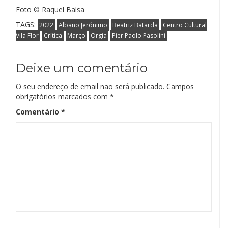
Foto © Raquel Balsa
TAGS:
2022
Albano Jerónimo
Beatriz Batarda
Centro Cultural
Vila Flor
Crítica
Março
Orgia
Pier Paolo Pasolini
Deixe um comentário
O seu endereço de email não será publicado.
Campos
obrigatórios marcados com
*
Comentário
*