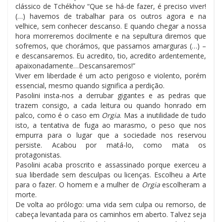
clássico de Tchékhov “Que se há-de fazer, é preciso viver!
(…) havemos de trabalhar para os outros agora e na
velhice, sem conhecer descanso. E quando chegar a nossa
hora morreremos docilmente e na sepultura diremos que
sofremos, que chorámos, que passamos amarguras (…) –
e descansaremos. Eu acredito, tio, acredito ardentemente,
apaixonadamente…Descansaremos!”
Viver em liberdade é um acto perigoso e violento, porém
essencial, mesmo quando significa a perdição.
Pasolini insta-nos a derrubar gigantes e as pedras que
trazem consigo, a cada leitura ou quando honrado em
palco, como é o caso em
Orgia
. Mas a inutilidade de tudo
isto, a tentativa de fuga ao marasmo, o peso que nos
empurra para o lugar que a sociedade nos reservou
persiste. Acabou por matá-lo, como mata os
protagonistas.
Pasolini acaba proscrito e assassinado porque exerceu a
sua liberdade sem desculpas ou licenças. Escolheu a Arte
para o fazer. O homem e a mulher de
Orgia
escolheram a
morte.
De volta ao prólogo: uma vida sem culpa ou remorso, de
cabeça levantada para os caminhos em aberto. Talvez seja