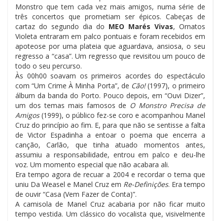
Monstro que tem cada vez mais amigos, numa série de
três concertos que prometiam ser épicos. Cabeças de
cartaz do segundo dia do
MEO Marés Vivas
, Ornatos
Violeta entraram em palco pontuais e foram recebidos em
apoteose por uma plateia que aguardava, ansiosa, o seu
regresso a “casa”. Um regresso que revisitou um pouco de
todo o seu percurso.
Às 00h00 soavam os primeiros acordes do espectáculo
com “Um Crime À Minha Porta”, de
Cão!
(1997), o primeiro
álbum da banda do Porto. Pouco depois, em “Ouvi Dizer”,
um dos temas mais famosos de
O Monstro Precisa de
Amigos
(1999), o público fez-se coro e acompanhou Manel
Cruz do princípio ao fim. E, para que não se sentisse a falta
de Victor Espadinha a entoar o poema que encerra a
canção, Carlão, que tinha atuado momentos antes,
assumiu a responsabilidade, entrou em palco e deu-lhe
voz. Um momento especial que não acabara ali.
Era tempo agora de recuar a 2004 e recordar o tema que
uniu Da Weasel e Manel Cruz em
Re-Definições
. Era tempo
de ouvir “Casa (Vem Fazer de Conta)”.
A camisola de Manel Cruz acabaria por não ficar muito
tempo vestida. Um clássico do vocalista que, visivelmente