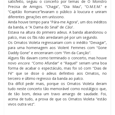
satisfeito, seguiu o concerto por temas de O Monstro
Precisa de Amigos. “Chaga”, “Dia Mau”, “O.M.E.M.” e
“Capitão Romance”levaram o público à loucura e uniram
diferentes gerações em uníssono.
Ainda houve tempo para “Pára-me Agora”, um dos inéditos
da banda, e “A Dama do Sinal” de
Cão!
.
Estava na altura do primeiro adeus. A banda abandonou o
palco, mas os fãs não arredaram pé por um segundo.
Os Ornatos Violeta regressariam com o inédito “Devagar”,
para uma homenagem aos Violent Femmes com “Gone
Daddy Gone” e encerraram com “Fim da Canção”.
Alguns fãs davam como terminado o concerto, mas houve
novo
encore
. “Como Afundar” e “Raquel” seriam uma boa
forma de acabar o espectáculo, mas foi só com “Dias de
Fé” que se disse o adeus definitivo aos Ornatos, no
terceiro e último regresso da banda ao palco.
Era difícil pedir mais, porque os Ornatos Violeta deram
tudo neste concerto tão memorável como nostálgico que,
de tão bom, deixa um travo amargo de saudade. Foi,
acima de tudo, a prova de que os Ornatos Violeta “estão
vivos outra vez”.