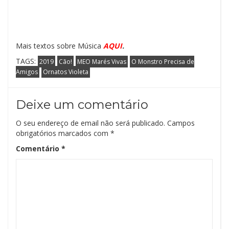
Mais textos sobre Música
AQUI
.
TAGS:
2019
Cão!
MEO Marés Vivas
O Monstro Precisa de
Amigos
Ornatos Violeta
Deixe um comentário
O seu endereço de email não será publicado.
Campos
obrigatórios marcados com
*
Comentário
*