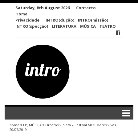
Skip
Saturday, 8th August 2026
Contacto
to
Home
content
Privacidade
INTRO(dução)
INTRO(missão)
INTRO(specção)
LITERATURA
MÚSICA
TEATRO
home
LP
,
MÚSICA
Ornatos Violeta – Festival MEO Marés Vivas,
20/07/2019