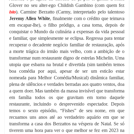
Glover no seu alter-ego Childish Gambino (com quem fez
isto
). Carmine Berzatto (Carmy, interpretado pelo talentoso
Jeremy Allen White
, finalmente com o crédito que teimava
em escapar-lhe), o filho pródigo, a casa torna, depois de
conquistar o Mundo da culinária a expensas da vida pessoal
e familiar, que simplesmente se eclipsa. Regressa para tentar
recuperar o decadente negócio familiar de restauração, após
a morte trágica do irmão mais velho, com a ambição de o
transformar num restaurante digno de estrelas Michelin. Uma
utopia que esbarra na brutal e divertida (sim também temos
boa comédia por aqui, apesar de ser um esticão estar
nomeada para Melhor Comédia/Musical) dinâmica familiar,
plena de silêncios e verdades berradas aos quatro ventos, doa
a quem doer. Mas também da massa invisível que transforma
em família todos os que gravitam em torno daquele
restaurante, incluindo o desprevenido espectador. Depois
temos o sexto episódio, “Fishes” de seu nome, em que
recuamos uns anos até ao verdadeiro aquário em que se
transforma a casa dos Berzattos na véspera de Natal. Se só
tiverem uma hora para ver o que melhor se fez em 2023 na