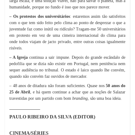
larga escala, é uma solução viável, não para salvar o planeta, mas a
humanidade, porque no fundo é isso que nos parece mover.
– Os protestos dos universitários
: estaremos assim tão satisfeitos
com o que tem sido feito pelo clima ao ponto de desprezar o que a
juventude faz como inútil ou ridículo? Tragam-me 50 universitários
em protesto em vez de uma cimeira internacional do clima para
onde todos viajam de jacto privado, entre outras coisas igualmente
risíveis.
– A Igreja
continua a sair impune. Depois do grande escândalo de
pedofilia que se dizia não existir em Portugal, nem penitência nem
sequer audiência no tribunal. O estado é laico quando lhe convém,
quando não convém faz ouvidos de mercador.
– 48 anos de ditadura não foram suficientes. Quase nos
50 anos do
25 de Abril
, e há quem continue a achar que as noções de Salazar
travestidas por um partido com bom
branding
, são uma boa ideia.
_________________
PAULO RIBEIRO DA SILVA (EDITOR)
CINEMA/SÉRIES