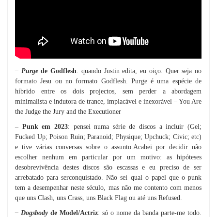
– Purge
de Godflesh
: quando Justin edita, eu oiço. Quer seja no
formato Jesu ou no formato Godflesh. Purge é uma espécie de
híbrido entre os dois projectos, sem perder a abordagem
minimalista e indutora de trance, implacável e inexorável – You Are
the Judge the Jury and the Executioner
– Punk em 2023
: pensei numa série de discos a incluir (Gel;
Fucked Up; Poison Ruin; Paranoid; Physique; Upchuck; Civic; etc)
e tive várias conversas sobre o assunto.Acabei por decidir não
escolher nenhum em particular por um motivo: as hipóteses
desobrevivência destes discos são escassas e eu preciso de ser
arrebatado para serconquistado. Não sei qual o papel que o punk
tem a desempenhar neste século, mas não me contento com menos
que uns Clash, uns Crass, uns Black Flag ou até uns Refused.
– Dogsbody
de Model/Actriz
: só o nome da banda parte-me todo.