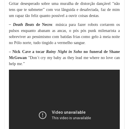
Gritar desesperado sobre uma muralha de distorção dançável “não
tens que te submeter” com voz lânguida e desafectada, faz de mim
um rapaz tão feliz quanto possível a ouvir coisas destas.
– Death Beats
de Necro
: música para fazer robots cortarem os
pulsos enquanto abanam as ancas, o pós pós punk milenarista a
sobreviver ao pessimismo com batidas frias como gelo à meia noite
no Pólo norte, tudo tingido a vermelho sangue.
– Nick Cave a tocar
Rainy Night in Soho
no funeral de Shane
McGowan
“Don´t cry my baby as they lead me where no love can
help me.”