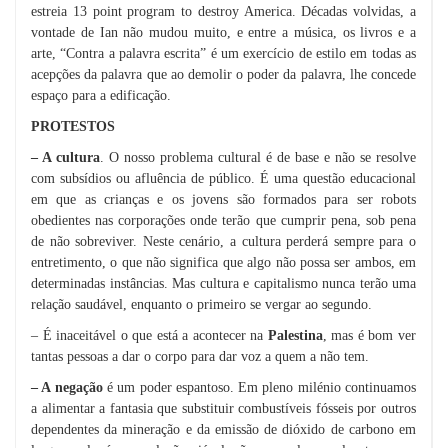
estreia 13 point program to destroy America. Décadas volvidas, a
vontade de Ian não mudou muito, e entre a música, os livros e a
arte, “Contra a palavra escrita” é um exercício de estilo em todas as
acepções da palavra que ao demolir o poder da palavra, lhe concede
espaço para a edificação.
PROTESTOS
– A cultura
. O nosso problema cultural é de base e não se resolve
com subsídios ou afluência de público. É uma questão educacional
em que as crianças e os jovens são formados para ser robots
obedientes nas corporações onde terão que cumprir pena, sob pena
de não sobreviver. Neste cenário, a cultura perderá sempre para o
entretimento, o que não significa que algo não possa ser ambos, em
determinadas instâncias. Mas cultura e capitalismo nunca terão uma
relação saudável, enquanto o primeiro se vergar ao segundo.
– É inaceitável o que está a acontecer na
Palestina
, mas é bom ver
tantas pessoas a dar o corpo para dar voz a quem a não tem.
– A negação
é um poder espantoso. Em pleno milénio continuamos
a alimentar a fantasia que substituir combustíveis fósseis por outros
dependentes da mineração e da emissão de dióxido de carbono em