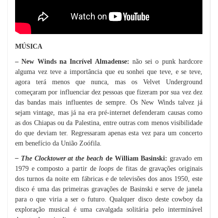
MÚSICA
– New Winds na Incrível Almadense:
não sei o punk hardcore
alguma vez teve a importância que eu sonhei que teve, e se teve,
agora terá menos que nunca, mas os Velvet Underground
começaram por influenciar dez pessoas que fizeram por sua vez dez
das bandas mais influentes de sempre. Os New Winds talvez já
sejam vintage, mas já na era pré-internet defenderam causas como
as dos Chiapas ou da Palestina, entre outras com menos visibilidade
do que deviam ter. Regressaram apenas esta vez para um concerto
em benefício da União Zoófila.
– The Clocktower at the beach
de William Basinski:
gravado em
1979 e composto a partir de
loops
de fitas de gravações originais
dos turnos da noite em fábricas e de televisões dos anos 1950, este
disco é uma das primeiras gravações de Basinski e serve de janela
para o que viria a ser o futuro. Qualquer disco deste cowboy da
exploração musical é uma cavalgada solitária pelo interminável