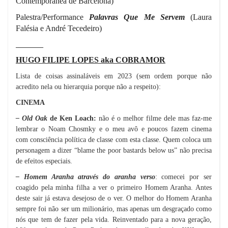
Contemporânea de Barcelona)
Palestra/Performance
Palavras Que Me Servem
(Laura
Falésia e André Tecedeiro)
_________
HUGO FILIPE LOPES aka COBRAMOR
Lista de coisas assinaláveis em 2023 (sem ordem porque não
acredito nela ou hierarquia porque não a respeito):
CINEMA
– Old Oak
de Ken Loach:
não é o melhor filme dele mas faz-me
lembrar o Noam Chosmky e o meu avô e poucos fazem cinema
com consciência política de classe com esta classe. Quem coloca um
personagem a dizer “blame the poor bastards below us” não precisa
de efeitos especiais.
– Homem Aranha através do aranha verso
: comecei por ser
coagido pela minha filha a ver o primeiro Homem Aranha. Antes
deste sair já estava desejoso de o ver. O melhor do Homem Aranha
sempre foi não ser um milionário, mas apenas um desgraçado como
nós que tem de fazer pela vida. Reinventado para a nova geração,