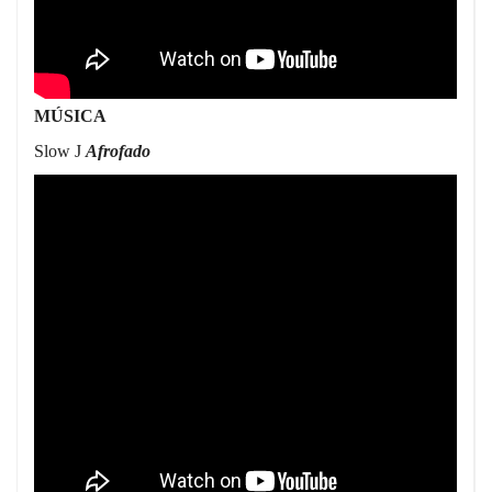
MÚSICA
Slow J
Afrofado