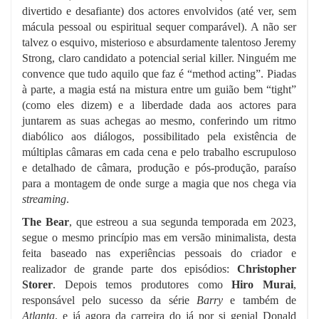
divertido e desafiante) dos actores envolvidos (até ver, sem
mácula pessoal ou espiritual sequer comparável). A não ser
talvez o esquivo, misterioso e absurdamente talentoso Jeremy
Strong, claro candidato a potencial serial killer. Ninguém me
convence que tudo aquilo que faz é “method acting”. Piadas
à parte, a magia está na mistura entre um guião bem “tight”
(como eles dizem) e a liberdade dada aos actores para
juntarem as suas achegas ao mesmo, conferindo um ritmo
diabólico aos diálogos, possibilitado pela existência de
múltiplas câmaras em cada cena e pelo trabalho escrupuloso
e detalhado de câmara, produção e pós-produção, paraíso
para a montagem de onde surge a magia que nos chega via
streaming
.
The Bear
, que estreou a sua segunda temporada em 2023,
segue o mesmo princípio mas em versão minimalista, desta
feita baseado nas experiências pessoais do criador e
realizador de grande parte dos episódios:
Christopher
Storer
. Depois temos produtores como
Hiro Murai
,
responsável pelo sucesso da série
Barry
e também de
Atlanta
, e já agora da carreira do já por si genial Donald