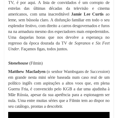
TV, é por aqui. A lista de convidados é um corropio de
estrelas das últimas décadas da televisão e cinema
americanos, com uma inacreditável
Jamie Lee Curtis
ao
leme, sem bússola claro. A disfunção familiar em todo o seu
esplendor festivo, com direito a carros desgovernados e furos
na na armadura mesmo dos espectadores mais empedernidos.
Uma daquelas horas que nos devolve a esperança no
regresso da época dourada da TV de
Sopranos
e
Six Feet
Under
. Façamos figas, todos juntos.
Stonehouse
(Filmin)
Matthew Macfadyen
(o senhor Wambsgans de
Succession
)
em grande nesta mini série baseada num caso real de um
político inglês com aspirações a altos voos que, em plena
Guerra Fria, é convencido pelo KGB a dar uma ajudinha à
Mãe Rússia, apesar da sua apetência para a espionagem ser
nula. Uma entre muitas séries que a Filmin tem ao dispor no
seu catálogo, prontas a descobrir.