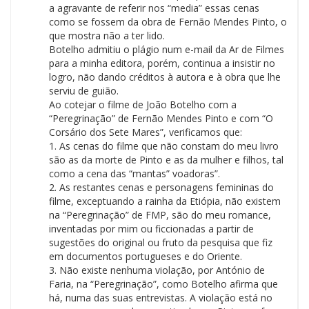
a agravante de referir nos “media” essas cenas
como se fossem da obra de Fernão Mendes Pinto, o
que mostra não a ter lido.
Botelho admitiu o plágio num e-mail da Ar de Filmes
para a minha editora, porém, continua a insistir no
logro, não dando créditos à autora e à obra que lhe
serviu de guião.
Ao cotejar o filme de João Botelho com a
“Peregrinação” de Fernão Mendes Pinto e com “O
Corsário dos Sete Mares”, verificamos que:
1. As cenas do filme que não constam do meu livro
são as da morte de Pinto e as da mulher e filhos, tal
como a cena das “mantas” voadoras”.
2. As restantes cenas e personagens femininas do
filme, exceptuando a rainha da Etiópia, não existem
na “Peregrinação” de FMP, são do meu romance,
inventadas por mim ou ficcionadas a partir de
sugestões do original ou fruto da pesquisa que fiz
em documentos portugueses e do Oriente.
3. Não existe nenhuma violação, por António de
Faria, na “Peregrinação”, como Botelho afirma que
há, numa das suas entrevistas. A violação está no