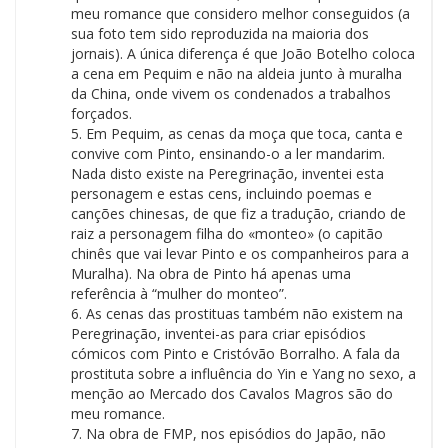
meu romance que considero melhor conseguidos (a
sua foto tem sido reproduzida na maioria dos
jornais). A única diferença é que João Botelho coloca
a cena em Pequim e não na aldeia junto à muralha
da China, onde vivem os condenados a trabalhos
forçados.
5. Em Pequim, as cenas da moça que toca, canta e
convive com Pinto, ensinando-o a ler mandarim.
Nada disto existe na Peregrinação, inventei esta
personagem e estas cens, incluindo poemas e
canções chinesas, de que fiz a tradução, criando de
raiz a personagem filha do «monteo» (o capitão
chinês que vai levar Pinto e os companheiros para a
Muralha). Na obra de Pinto há apenas uma
referência à “mulher do monteo”.
6. As cenas das prostituas também não existem na
Peregrinação, inventei-as para criar episódios
cómicos com Pinto e Cristóvão Borralho. A fala da
prostituta sobre a influência do Yin e Yang no sexo, a
menção ao Mercado dos Cavalos Magros são do
meu romance.
7. Na obra de FMP, nos episódios do Japão, não