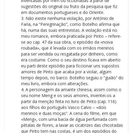
inventadas por mim ou ficcionadas a partir de
sugestões do original ou fruto da pesquisa que fiz
em documentos portugueses e do Oriente.
3. Não existe nenhuma violação, por António de
Faria, na “Peregrinação”, como Botelho afirma que
há, numa das suas entrevistas. A violação está no
meu romance, embora praticada por Pinto – refere-
se ao cap. 47 da sua obra, o episódio da «noiva
roubada», que é levada com os irmãos meninos
para ser vendida ou resgatada por dinheiro, como
era costume. Como o seu destino ficava em aberto
eu parti deste episódio para ficcionar uns supostos
amores de Pinto que acaba por a violar, algum
tempo depois, no barco. Botelho seguiu o “guião” do
meu livro, embora com alterações.
4. A personagem da amante chinesa, assim como o
seu nome Meng e os seus amores, inventei-os a
partir da menção feita no livro de Pinto (cap. 116)
aos filhos do português Vasco Calvo – «dois
meninos e duas moças”. A cena do filme, em que
«Meng», com uma bacia de água perfumada com
pétalas de flores, a lavar as cicatrizes das chicotadas
que Pinto tem nas costas, é um dos episódios do