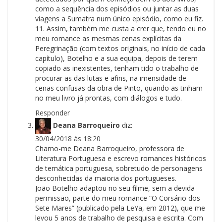
como a sequência dos episódios ou juntar as duas
viagens a Sumatra num único episódio, como eu fiz.
11. Assim, também me custa a crer que, tendo eu no
meu romance as mesmas cenas explícitas da
Peregrinação (com textos originais, no início de cada
capítulo), Botelho e a sua equipa, depois de terem
copiado as inexistentes, tenham tido o trabalho de
procurar as das lutas e afins, na imensidade de
cenas confusas da obra de Pinto, quando as tinham
no meu livro já prontas, com diálogos e tudo.
Responder
Deana Barroqueiro
diz:
30/04/2018 às 18:20
Chamo-me Deana Barroqueiro, professora de
Literatura Portuguesa e escrevo romances históricos
de temática portuguesa, sobretudo de personagens
desconhecidas da maioria dos portugueses.
João Botelho adaptou no seu filme, sem a devida
permissão, parte do meu romance “O Corsário dos
Sete Mares” (publicado pela LeYa, em 2012), que me
levou 5 anos de trabalho de pesquisa e escrita. Com