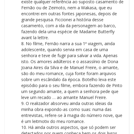
existe qualquer referência ao suposto casamento de
Fernão ou de Zeimoto, nem a Wakasa, que eu
encontrei em outras fontes japonesas, depois de
grande pesquisa. Ficcionei a história desse
casamento, com a ida da personagem ao barco,
fazendo dela uma espécie de Madame Butterfly
avant la lettre.
8. No filme, Fernão narra a sua 1ª viagem, ainda
adolescente, quando servia em casa de uma
senhora e teve de fugir para salvar a vida. Apenas
isto. Os amores adúlteros e o assassínio de Dona
Joana Aires da Silva e de Manuel Freire, o amante,
são do meu romance, cuja fonte foram arquivos
sobre um escândalo da época. Botelho leva este
episódio para o seu filme, embora fazendo de Pinto
um segundo amante, a quem a senhora pede que
leve um recado … ao amante Manuel Freire.
9. O realizador absorveu ainda outras ideias da
minha obra expondo-as como suas: numa das
entrevistas, refere-se à magia do número nove, que
é um leitmotiv do meu romance.
10. Há ainda outros aspectos, que só podem ser
detectados por quem conheça bem os dois livros,