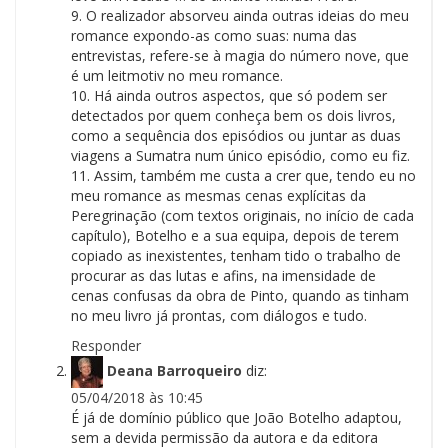
9. O realizador absorveu ainda outras ideias do meu
romance expondo-as como suas: numa das
entrevistas, refere-se à magia do número nove, que
é um leitmotiv no meu romance.
10. Há ainda outros aspectos, que só podem ser
detectados por quem conheça bem os dois livros,
como a sequência dos episódios ou juntar as duas
viagens a Sumatra num único episódio, como eu fiz.
11. Assim, também me custa a crer que, tendo eu no
meu romance as mesmas cenas explícitas da
Peregrinação (com textos originais, no início de cada
capítulo), Botelho e a sua equipa, depois de terem
copiado as inexistentes, tenham tido o trabalho de
procurar as das lutas e afins, na imensidade de
cenas confusas da obra de Pinto, quando as tinham
no meu livro já prontas, com diálogos e tudo.
Responder
Deana Barroqueiro
diz:
05/04/2018 às 10:45
É já de domínio público que João Botelho adaptou,
sem a devida permissão da autora e da editora