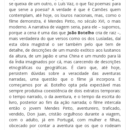
se queixa de um outro, o Luís Vaz, o que faz poemas: para
que serve a poesia? A verdade é que é Camões quem
contemplam, até hoje, os louros nacionais, mas, como o
filme demonstra, é Mendes Pinto, no século XVI, o mais
moderno. A narrativa de viagem seria, para ele – supomos,
porque a cena é uma das que
João Botelho
cria de raiz –,
mais verdadeira do que versos como os dos Lusíadas, daí
esta obra magistral o ser também pelo que tem de
detalhe, de descrições de um mundo exótico aos lusitanos
da altura, de um Japão e uma China e um mundo para lá
da Índia imaginados por cá, mas carecendo de descrições
etnográficas ou geográficas. É claro que, até hoje,
persistem dúvidas sobre a veracidade das aventuras
narradas, uma questão que o filme já incorpora. E
começamos por aí. Botelho opta pela expectável mas
sempre produtiva coexistência de dois extratos temporais:
o tempo narrado, o da aventura, e o tempo da escrita do
livro, posterior ao fim da ação narrada; o filme intercala
então o jovem Mendes Pinto, aventureiro, traficado,
vendido, Don Juan, cristão orgulhoso durante a viagem,
com o adulto, já em Portugal, com mulher e filhas,
obcecado por contar a aventura que os que o rodeiam