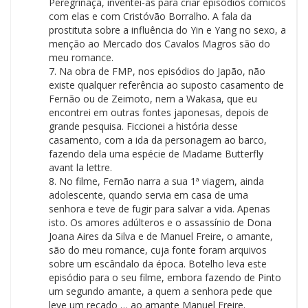
Peregrinaçã, inventei-as para criar episódios cómicos
com elas e com Cristóvão Borralho. A fala da
prostituta sobre a influência do Yin e Yang no sexo, a
menção ao Mercado dos Cavalos Magros são do
meu romance.
7. Na obra de FMP, nos episódios do Japão, não
existe qualquer referência ao suposto casamento de
Fernão ou de Zeimoto, nem a Wakasa, que eu
encontrei em outras fontes japonesas, depois de
grande pesquisa. Ficcionei a história desse
casamento, com a ida da personagem ao barco,
fazendo dela uma espécie de Madame Butterfly
avant la lettre.
8. No filme, Fernão narra a sua 1ª viagem, ainda
adolescente, quando servia em casa de uma
senhora e teve de fugir para salvar a vida. Apenas
isto. Os amores adúlteros e o assassínio de Dona
Joana Aires da Silva e de Manuel Freire, o amante,
são do meu romance, cuja fonte foram arquivos
sobre um escândalo da época. Botelho leva este
episódio para o seu filme, embora fazendo de Pinto
um segundo amante, a quem a senhora pede que
leve um recado … ao amante Manuel Freire.