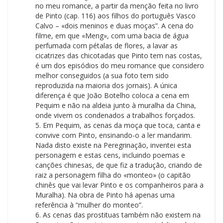
no meu romance, a partir da menção feita no livro
de Pinto (cap. 116) aos filhos do português Vasco
Calvo – «dois meninos e duas moças”. A cena do
filme, em que «Meng», com uma bacia de água
perfumada com pétalas de flores, a lavar as
cicatrizes das chicotadas que Pinto tem nas costas,
é um dos episódios do meu romance que considero
melhor conseguidos (a sua foto tem sido
reproduzida na maioria dos jornais). A única
diferença é que João Botelho coloca a cena em
Pequim e não na aldeia junto à muralha da China,
onde vivem os condenados a trabalhos forçados.
5. Em Pequim, as cenas da moça que toca, canta e
convive com Pinto, ensinando-o a ler mandarim.
Nada disto existe na Peregrinação, inventei esta
personagem e estas cens, incluindo poemas e
canções chinesas, de que fiz a tradução, criando de
raiz a personagem filha do «monteo» (o capitão
chinês que vai levar Pinto e os companheiros para a
Muralha). Na obra de Pinto há apenas uma
referência à “mulher do monteo”.
6. As cenas das prostituas também não existem na