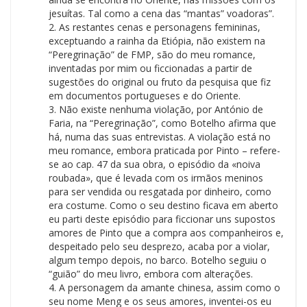
jesuítas. Tal como a cena das “mantas” voadoras”.
2. As restantes cenas e personagens femininas,
exceptuando a rainha da Etiópia, não existem na
“Peregrinação” de FMP, são do meu romance,
inventadas por mim ou ficcionadas a partir de
sugestões do original ou fruto da pesquisa que fiz
em documentos portugueses e do Oriente.
3. Não existe nenhuma violação, por António de
Faria, na “Peregrinação”, como Botelho afirma que
há, numa das suas entrevistas. A violação está no
meu romance, embora praticada por Pinto – refere-
se ao cap. 47 da sua obra, o episódio da «noiva
roubada», que é levada com os irmãos meninos
para ser vendida ou resgatada por dinheiro, como
era costume. Como o seu destino ficava em aberto
eu parti deste episódio para ficcionar uns supostos
amores de Pinto que a compra aos companheiros e,
despeitado pelo seu desprezo, acaba por a violar,
algum tempo depois, no barco. Botelho seguiu o
“guião” do meu livro, embora com alterações.
4. A personagem da amante chinesa, assim como o
seu nome Meng e os seus amores, inventei-os eu