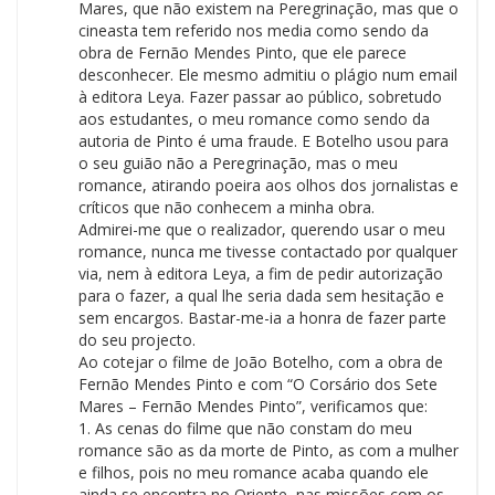
Mares, que não existem na Peregrinação, mas que o
cineasta tem referido nos media como sendo da
obra de Fernão Mendes Pinto, que ele parece
desconhecer. Ele mesmo admitiu o plágio num email
à editora Leya. Fazer passar ao público, sobretudo
aos estudantes, o meu romance como sendo da
autoria de Pinto é uma fraude. E Botelho usou para
o seu guião não a Peregrinação, mas o meu
romance, atirando poeira aos olhos dos jornalistas e
críticos que não conhecem a minha obra.
Admirei-me que o realizador, querendo usar o meu
romance, nunca me tivesse contactado por qualquer
via, nem à editora Leya, a fim de pedir autorização
para o fazer, a qual lhe seria dada sem hesitação e
sem encargos. Bastar-me-ia a honra de fazer parte
do seu projecto.
Ao cotejar o filme de João Botelho, com a obra de
Fernão Mendes Pinto e com “O Corsário dos Sete
Mares – Fernão Mendes Pinto”, verificamos que:
1. As cenas do filme que não constam do meu
romance são as da morte de Pinto, as com a mulher
e filhos, pois no meu romance acaba quando ele
ainda se encontra no Oriente, nas missões com os