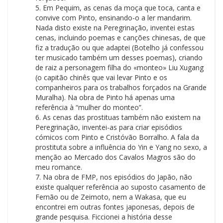
5. Em Pequim, as cenas da moça que toca, canta e
convive com Pinto, ensinando-o a ler mandarim.
Nada disto existe na Peregrinação, inventei estas
cenas, incluindo poemas e canções chinesas, de que
fiz a tradução ou que adaptei (Botelho já confessou
ter musicado também um desses poemas), criando
de raiz a personagem filha do «monteo» Liu Xugang
(o capitão chinês que vai levar Pinto e os
companheiros para os trabalhos forçados na Grande
Muralha). Na obra de Pinto há apenas uma
referência à “mulher do monteo”.
6. As cenas das prostituas também não existem na
Peregrinação, inventei-as para criar episódios
cómicos com Pinto e Cristóvão Borralho. A fala da
prostituta sobre a influência do Yin e Yang no sexo, a
menção ao Mercado dos Cavalos Magros são do
meu romance.
7. Na obra de FMP, nos episódios do Japão, não
existe qualquer referência ao suposto casamento de
Fernão ou de Zeimoto, nem a Wakasa, que eu
encontrei em outras fontes japonesas, depois de
grande pesquisa. Ficcionei a história desse