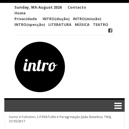
Skip
Sunday, 9th August 2026
Contacto
to
Home
content
Privacidade
INTRO(dução)
INTRO(missão)
INTRO(specção)
LITERATURA
MÚSICA
TEATRO
home
Folhetim
,
LITERATURA
Peregrinação (João Botelho), TNSJ,
31/10/2017