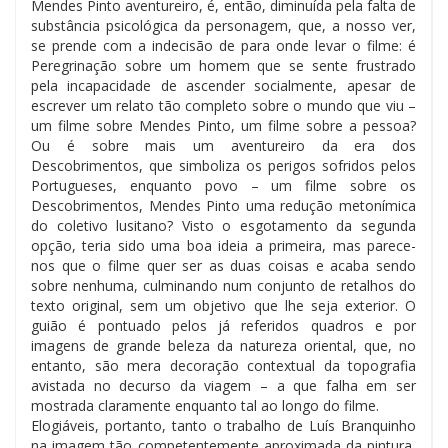
Mendes Pinto aventureiro, é, então, diminuída pela falta de
substância psicológica da personagem, que, a nosso ver,
se prende com a indecisão de para onde levar o filme: é
Peregrinação sobre um homem que se sente frustrado
pela incapacidade de ascender socialmente, apesar de
escrever um relato tão completo sobre o mundo que viu –
um filme sobre Mendes Pinto, um filme sobre a pessoa?
Ou é sobre mais um aventureiro da era dos
Descobrimentos, que simboliza os perigos sofridos pelos
Portugueses, enquanto povo – um filme sobre os
Descobrimentos, Mendes Pinto uma redução metonímica
do coletivo lusitano? Visto o esgotamento da segunda
opção, teria sido uma boa ideia a primeira, mas parece-
nos que o filme quer ser as duas coisas e acaba sendo
sobre nenhuma, culminando num conjunto de retalhos do
texto original, sem um objetivo que lhe seja exterior. O
guião é pontuado pelos já referidos quadros e por
imagens de grande beleza da natureza oriental, que, no
entanto, são mera decoração contextual da topografia
avistada no decurso da viagem – a que falha em ser
mostrada claramente enquanto tal ao longo do filme.
Elogiáveis, portanto, tanto o trabalho de Luís Branquinho
na imagem tão competentemente aproximada da pintura,