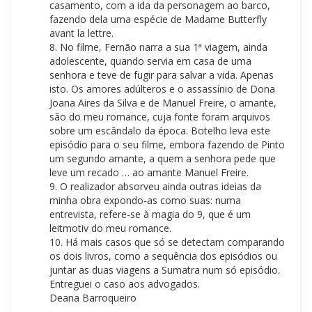
casamento, com a ida da personagem ao barco,
fazendo dela uma espécie de Madame Butterfly
avant la lettre.
8. No filme, Fernão narra a sua 1ª viagem, ainda
adolescente, quando servia em casa de uma
senhora e teve de fugir para salvar a vida. Apenas
isto. Os amores adúlteros e o assassínio de Dona
Joana Aires da Silva e de Manuel Freire, o amante,
são do meu romance, cuja fonte foram arquivos
sobre um escândalo da época. Botelho leva este
episódio para o seu filme, embora fazendo de Pinto
um segundo amante, a quem a senhora pede que
leve um recado … ao amante Manuel Freire.
9. O realizador absorveu ainda outras ideias da
minha obra expondo-as como suas: numa
entrevista, refere-se à magia do 9, que é um
leitmotiv do meu romance.
10. Há mais casos que só se detectam comparando
os dois livros, como a sequência dos episódios ou
juntar as duas viagens a Sumatra num só episódio.
Entreguei o caso aos advogados.
Deana Barroqueiro