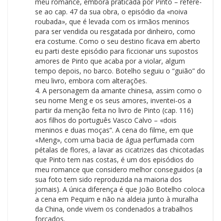
meu romance, embora praticada por Pinto – refere-
se ao cap. 47 da sua obra, o episódio da «noiva
roubada», que é levada com os irmãos meninos
para ser vendida ou resgatada por dinheiro, como
era costume. Como o seu destino ficava em aberto
eu parti deste episódio para ficcionar uns supostos
amores de Pinto que acaba por a violar, algum
tempo depois, no barco. Botelho seguiu o “guião” do
meu livro, embora com alterações.
4. A personagem da amante chinesa, assim como o
seu nome Meng e os seus amores, inventei-os a
partir da menção feita no livro de Pinto (cap. 116)
aos filhos do português Vasco Calvo – «dois
meninos e duas moças”. A cena do filme, em que
«Meng», com uma bacia de água perfumada com
pétalas de flores, a lavar as cicatrizes das chicotadas
que Pinto tem nas costas, é um dos episódios do
meu romance que considero melhor conseguidos (a
sua foto tem sido reproduzida na maioria dos
jornais). A única diferença é que João Botelho coloca
a cena em Pequim e não na aldeia junto à muralha
da China, onde vivem os condenados a trabalhos
forçados.