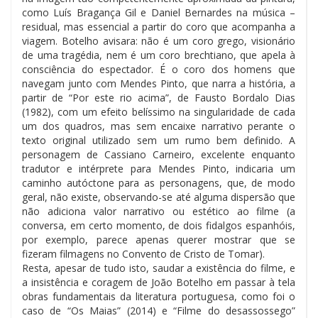
como Luís Bragança Gil e Daniel Bernardes na música –
residual, mas essencial a partir do coro que acompanha a
viagem. Botelho avisara: não é um coro grego, visionário
de uma tragédia, nem é um coro brechtiano, que apela à
consciência do espectador. É o coro dos homens que
navegam junto com Mendes Pinto, que narra a história, a
partir de “Por este rio acima”, de Fausto Bordalo Dias
(1982), com um efeito belíssimo na singularidade de cada
um dos quadros, mas sem encaixe narrativo perante o
texto original utilizado sem um rumo bem definido. A
personagem de Cassiano Carneiro, excelente enquanto
tradutor e intérprete para Mendes Pinto, indicaria um
caminho autóctone para as personagens, que, de modo
geral, não existe, observando-se até alguma dispersão que
não adiciona valor narrativo ou estético ao filme (a
conversa, em certo momento, de dois fidalgos espanhóis,
por exemplo, parece apenas querer mostrar que se
fizeram filmagens no Convento de Cristo de Tomar).
Resta, apesar de tudo isto, saudar a existência do filme, e
a insistência e coragem de João Botelho em passar à tela
obras fundamentais da literatura portuguesa, como foi o
caso de “Os Maias” (2014) e “Filme do desassossego”