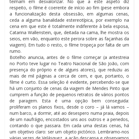
teimam em desvalorizar. No que a este aspeto diz
respeito, o filme é coerente de início ao fim (pese embora
a funcionalização desta obsessão, em algumas cenas,
ceda a alguma banalidade estereotípica, por exemplo na
cena em que este é totalmente indiferente à bela esposa,
Catarina Wallenstein, que, deitada na cama, lhe mostra os
seios, em vão, enquanto este perora sobre as façanhas da
viagem). Em tudo o resto, o filme tropeça por falta de um
rumo.
Botelho anuncia, antes de o filme começar (a antestreia
no Porto teve lugar no Teatro Nacional de São João, com
presença do próprio e de alguns atores), que reduziu as
mais de mil páginas a cerca de cem, e que, portanto, o
filme é curto. Essa seleção é evidente, percebendo-se que
há um conjunto de cenas da viagem de Mendes Pinto que
cumprem a função de pequenos retratos de vários pontos
de paragem. Esta é uma opção bem conseguida:
proliferam os planos fixos, desde o coro – já lá vamos –
num barco, a dormir, até ao desespero numa praia, depois
de um naufrágio, encostados uns aos outros e a penedos,
contando o que passara. Em cada uma destas cenas, há
um objetivo claro: ser um objeto pictórico. Lembramo-nos
várias vezes de Velásquez, a ação descansa e observamos