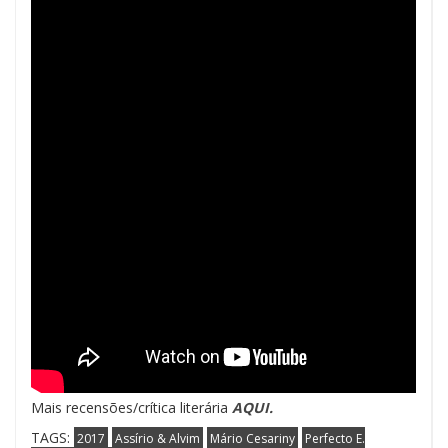
Mais recensões/crítica literária
AQUI.
TAGS:
2017
Assírio & Alvim
Mário Cesariny
Perfecto E.