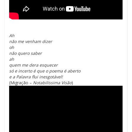
Ah
não me venham dizer
oh
não quero saber
ah
quem me dera esquecer
só e incerto é que o poema é aberto
e a Palavra flui inesgotável!
(Migração –
Notabilíssima Visão
)