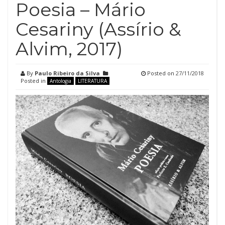
Poesia – Mário
Cesariny (Assírio &
Alvim, 2017)
By
Paulo Ribeiro da Silva
Posted on
27/11/2018
Posted in
Antologia
LITERATURA