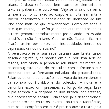
criança é disso sinédoque, bem como os elementos e
texturas palpáveis e corpóreas. Veja-se o seio da ama,
também como conexão ao corpo e simultaneamente a
inversa desconexão e necessidade de libertação de um
leite seco mais do que “envenenado”. Como em toda a
arte que marca, o esforço e dor autoimpostos pelos
actores (embora paradoxalmente projectando um estado
anestésico) são familiares. Quantos não ficaram, ficam e
ficarão assim por amor, por incapacidade, inércia ou
depressão, caindo no abismo?
A penetração (e a sua sede virginal) que Julieta tanto
anseia é figurativa, na medida em que, por uma série de
razões, tem vindo a perder-se (ou nunca realmente se
encontrou) esta união do masculino com o feminino que
contribui para a formação individual da personalidade.
Falamos de uma penetração inequívoca do inconsciente e
da sombra do indivíduo e do colectivo. A noite e a
penumbra estão omnipresentes ao longo da peça. Essa
dupla sombra é a chapada de luva branca, por antítese,
que necessitamos aceitar. E ela faz-se pela desobediência:
o amor proibido entre os jovens Capuleto e Montéquio,
num beijo incorpóreo em que é preciso ouvir o texto (bela