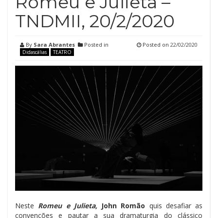
Romeu e Julieta –
TNDMII, 20/2/2020
By
Sara Abrantes
Posted in
Posted on
22/02/2020
Didascálias
TEATRO
Neste
Romeu e Julieta,
John Romão
quis desafiar as
convenções e pautar a sua dramaturgia do clássico