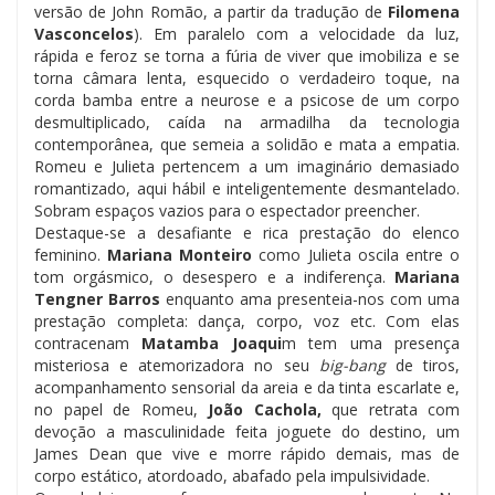
versão de John Romão, a partir da tradução de
Filomena
Vasconcelos
). Em paralelo com a velocidade da luz,
rápida e feroz se torna a fúria de viver que imobiliza e se
torna câmara lenta, esquecido o verdadeiro toque, na
corda bamba entre a neurose e a psicose de um corpo
desmultiplicado, caída na armadilha da tecnologia
contemporânea, que semeia a solidão e mata a empatia.
Romeu e Julieta pertencem a um imaginário demasiado
romantizado, aqui hábil e inteligentemente desmantelado.
Sobram espaços vazios para o espectador preencher.
Destaque-se a desafiante e rica prestação do elenco
feminino.
Mariana Monteiro
como Julieta oscila entre o
tom orgásmico, o desespero e a indiferença.
Mariana
Tengner Barros
enquanto ama presenteia-nos com uma
prestação completa: dança, corpo, voz etc. Com elas
contracenam
Matamba Joaqui
m tem uma presença
misteriosa e atemorizadora no seu
big-bang
de tiros,
acompanhamento sensorial da areia e da tinta escarlate e,
no papel de Romeu,
João Cachola,
que retrata com
devoção a masculinidade feita joguete do destino, um
James Dean que vive e morre rápido demais, mas de
corpo estático, atordoado, abafado pela impulsividade.