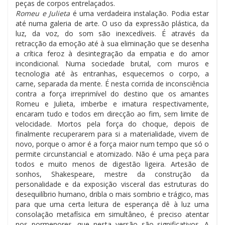
peças de corpos entrelaçados.
Romeu e Julieta
é uma verdadeira instalação. Podia estar
até numa galeria de arte. O uso da expressão plástica, da
luz, da voz, do som são inexcedíveis. É através da
retracção da emoção até à sua eliminação que se desenha
a crítica feroz à desintegração da empatia e do amor
incondicional. Numa sociedade brutal, com muros e
tecnologia até às entranhas, esquecemos o corpo, a
carne, separada da mente. É nesta corrida de inconsciência
contra a força irreprimível do destino que os amantes
Romeu e Julieta, imberbe e imatura respectivamente,
encaram tudo e todos em direcção ao fim, sem limite de
velocidade. Mortos pela força do choque, depois de
finalmente recuperarem para si a materialidade, vivem de
novo, porque o amor é a força maior num tempo que só o
permite circunstancial e atomizado. Não é uma peça para
todos e muito menos de digestão ligeira. Artesão de
sonhos, Shakespeare, mestre da construção da
personalidade e da exposição visceral das estruturas do
desequilíbrio humano, dribla o mais sombrio e trágico, mas
para que uma certa leitura de esperança dê à luz uma
consolação metafísica em simultâneo, é preciso atentar
nos pormenores, que nesta versão são significativos. A