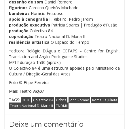
desenho de som
Daniel Romero
figurinos
Carolina Queirós Machado
bandeiras
Horácio Frutuoso
apoio à cenografia
F. Ribeiro, Pedro Jardim
produção executiva
Patrícia Soares | Produção d’Fusão
produção
Colectivo 84
coprodução
Teatro Nacional D. Maria II
residência artística
O Espaço do Tempo
*editora Relógio D’Água e CETAPS – Centre for English,
Translation and Anglo-Portuguese Studies.
M/12 duração 1h30 (aprox.)
O Colectivo 84 é uma estrutura apoiada pelo Ministério da
Cultura / Direção-Geral das Artes
Foto © Filipe Ferreira
Mais Teatro
AQUI
TAGS:
2020
Colectivo 84
Crítica
John Romão
Romeu e Julieta
Teatro Nacional D. Maria II
TNDMII
Deixe um comentário