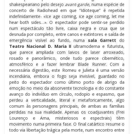
shakespeariano pelo desejo
avant-garde
, numa espécie de
concerto de Radiohead em que “Idioteque” é repetida
indefinidamente- «Ice age coming, ice age coming, let me
hear both sides…». O espectador pode sentir-se perdido
num espectáculo tão livre, caixa negra e crua que se
desnuda por completo, entre canos e extintores e saída de
emergência visível ao fundo, numa
sala Garrett
do
Teatro Nacional D. Maria II
ultramoderna e futurista,
que parece ampliada com laivos de laser arroxeado,
rosado e panorâmico, onde tudo parece cibernético,
atmosférico e a fazer lembrar Blade Runner. Com a
necessária digestão, este Romeu e Julieta é uma versão
incendiária, embora o fogo seja invisível, guardado no
peito do espectador como último porto de abrigo da
emoção no meio da absorvente tecnologia e do constante
avanço do indivíduo em círculo, rodopio e espasmo, que
perdeu a verticalidade, literal e metaforicamente, algo
comum às personagens principais, de ambas as famílias
perdidas na sua rivalidade. Apenas os coadjuvantes (Frei
Lourenço e Ama, misteriosos e espectrais) têm
movimento numa primeira fase. O final catártico resume o
todo via libertação trágica pela morte, num encontro entre