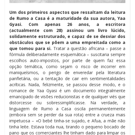
Um dos primeiros aspectos que ressaltam da leitura
de Rumo a Casa é a maturidade da sua autora, Yaa
Gyasi. Com apenas 26 anos, a escritora
(actualmente com 28) assinou um livro lúcido,
solidamente estruturado, e capaz de se desviar dos
obstáculos que se põem a uma empreitada como a
que tomou para si.
Tratar a questão africana – passe a
fórmula deliberadamente esquemática – suscitaria sempre
escolhos auto-impostos, por parte de quem faz essa
opção temática, como sejam o risco de incorrer em
maniqueísmos, o perigo de enveredar pela literatura
panfletária, ou a tentação de cair em sentimentalidades
acríticas. Nada, felizmente, se passou desse modo, e o
romance de Yaa Gyasi é um documento integralmente
emancipado de visões reducionistas e de qualquer viés que
distorcesse ou sobressimplificasse. Na verdade, a
linguagem de Rumo a Casa oscila permanentemente
(embora sem se perder da sua rota) entre a crueza mais
impetuosa – «O bebé tinha-se sujado, e Afua, a mãe não
tinha leite. Estava toda nua, tirando o pequeno bocado de
pano que os comerciantes lhe tinham dado para limpar os