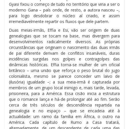
Gyasi fixou o começo de tudo no território que viria a ser o
moderno Gana – país onde, de resto, a autora nasceu –,
para logo desdobrar o núcleo aí criado, e assim
irremediavelmente repartir os fluxos que dele partem.
Duas meias-irmãs, Effia e Esi, vão ser origem de duas
genealogias que se tocam na base, mas divergem para
desenvolvimentos radicalmente diversos. As próprias
circunstâncias que originam o nascimento das duas irmãs
de pai diferente derivam de conflitos insanáveis, duras
incidências surgidas nos golpes e contragolpes das
dinâmicas históricas. Effia torna-se mulher de um oficial
britânico – uma união que reforça o peso brutal do jugo
colonialista, mesmo se parece conceder um laivo de
(ilusória) igualdade –; a sua meia-irmã é capturada por
membros de um grupo local inimigo e, mais tarde, levada,
prisioneira, para a América. Essa cisão inicia a estrutura
que o romance lança e há-de prolongar até ao fim. Serão
cerca de três séculos de descendência repartida na
genealogia e no espaço – que se encadeia até à
actualidade: um ramo da família em África, o outro na
América. Cada capítulo de Rumo a Casa tratará,
alternadamente, de um descendente de cada uma das