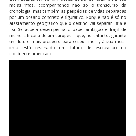
meias-irmãs, acompanhando não só o transcurso da
cronologia, mas também as peripécias de vidas separadas
por um oceano concreto e figurativo. Porque não é só no
afastamento geográfico que o destino vai separar Effia e
Esi. Se aquela desempenha o papel ambíguo e frágil de
mulher africana de um europeu – que, no entanto, garante
um futuro mais próspero para o seu filho –, à sua meia-
irmã está reservado um futuro de escravidão no
continente americano.