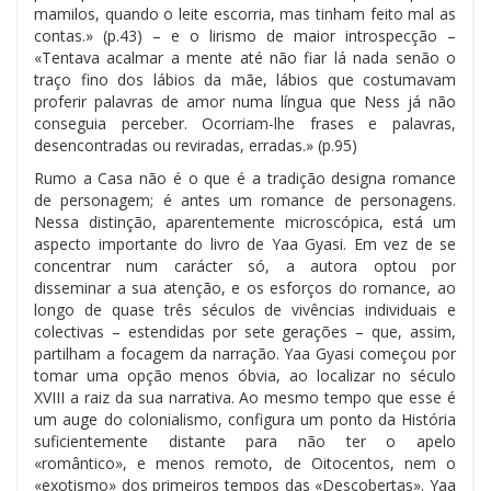
mamilos, quando o leite escorria, mas tinham feito mal as
contas.» (p.43) – e o lirismo de maior introspecção –
«Tentava acalmar a mente até não fiar lá nada senão o
traço fino dos lábios da mãe, lábios que costumavam
proferir palavras de amor numa língua que Ness já não
conseguia perceber. Ocorriam-lhe frases e palavras,
desencontradas ou reviradas, erradas.» (p.95)
Rumo a Casa não é o que é a tradição designa romance
de personagem; é antes um romance de personagens.
Nessa distinção, aparentemente microscópica, está um
aspecto importante do livro de Yaa Gyasi. Em vez de se
concentrar num carácter só, a autora optou por
disseminar a sua atenção, e os esforços do romance, ao
longo de quase três séculos de vivências individuais e
colectivas – estendidas por sete gerações – que, assim,
partilham a focagem da narração. Yaa Gyasi começou por
tomar uma opção menos óbvia, ao localizar no século
XVIII a raiz da sua narrativa. Ao mesmo tempo que esse é
um auge do colonialismo, configura um ponto da História
suficientemente distante para não ter o apelo
«romântico», e menos remoto, de Oitocentos, nem o
«exotismo» dos primeiros tempos das «Descobertas». Yaa