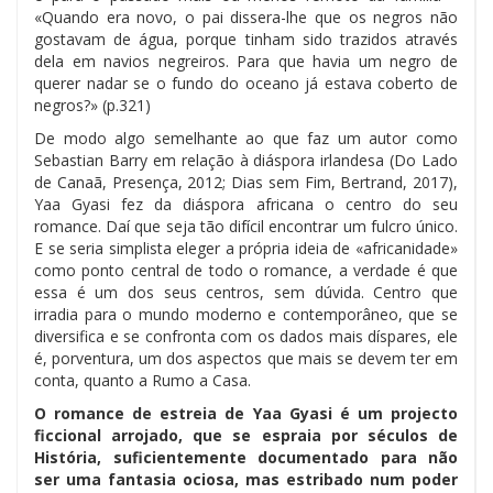
«Quando era novo, o pai dissera-lhe que os negros não
gostavam de água, porque tinham sido trazidos através
dela em navios negreiros. Para que havia um negro de
querer nadar se o fundo do oceano já estava coberto de
negros?» (p.321)
De modo algo semelhante ao que faz um autor como
Sebastian Barry em relação à diáspora irlandesa (Do Lado
de Canaã, Presença, 2012; Dias sem Fim, Bertrand, 2017),
Yaa Gyasi fez da diáspora africana o centro do seu
romance. Daí que seja tão difícil encontrar um fulcro único.
E se seria simplista eleger a própria ideia de «africanidade»
como ponto central de todo o romance, a verdade é que
essa é um dos seus centros, sem dúvida. Centro que
irradia para o mundo moderno e contemporâneo, que se
diversifica e se confronta com os dados mais díspares, ele
é, porventura, um dos aspectos que mais se devem ter em
conta, quanto a Rumo a Casa.
O romance de estreia de Yaa Gyasi é um projecto
ficcional arrojado, que se espraia por séculos de
História, suficientemente documentado para não
ser uma fantasia ociosa, mas estribado num poder