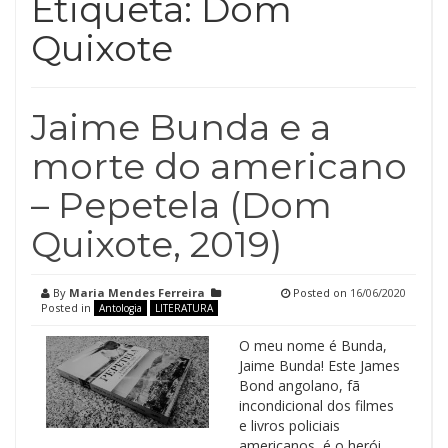
Etiqueta:
Dom
Quixote
Jaime Bunda e a
morte do americano
– Pepetela (Dom
Quixote, 2019)
By
Maria Mendes Ferreira
Posted on
16/06/2020
Posted in
Antologia
LITERATURA
O meu nome é Bunda,
Jaime Bunda! Este James
Bond angolano, fã
incondicional dos filmes
e livros policiais
americanos, é o herói