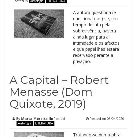
Posted in
Antologia
LITERATURA
A autora questiona (e
questiona-nos) se, em
tempo de luta pela
sobrevivência, haverá
ainda lugar para a
intimidade e os afectos
e que papel lhes estará
reservado perante a
privação.
A Capital – Robert
Menasse (Dom
Quixote, 2019)
By
Marta Moreira
Posted
Posted on
08/04/2020
in
Antologia
LITERATURA
Tratando-se duma obra