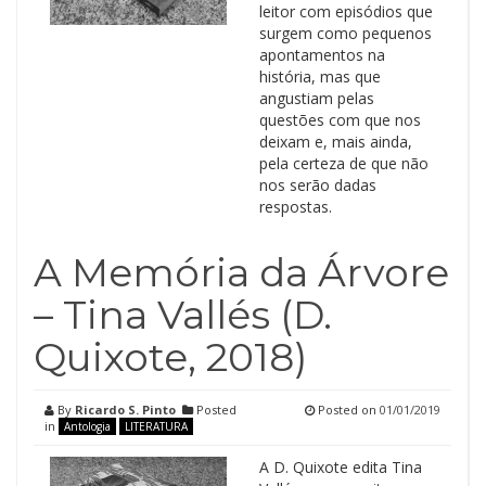
leitor com episódios que
surgem como pequenos
apontamentos na
história, mas que
angustiam pelas
questões com que nos
deixam e, mais ainda,
pela certeza de que não
nos serão dadas
respostas.
A Memória da Árvore
– Tina Vallés (D.
Quixote, 2018)
By
Ricardo S. Pinto
Posted
Posted on
01/01/2019
in
Antologia
LITERATURA
A D. Quixote edita Tina