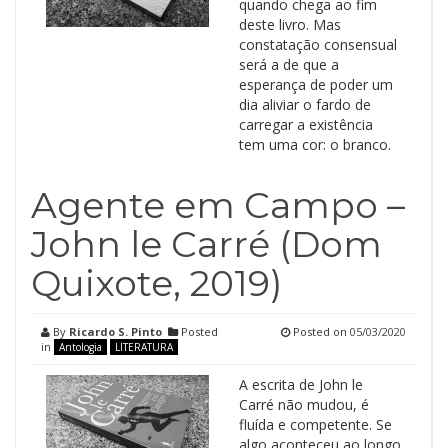
quando chega ao fim
deste livro. Mas
constatação consensual
será a de que a
esperança de poder um
dia aliviar o fardo de
carregar a existência
tem uma cor: o branco.
Agente em Campo –
John le Carré (Dom
Quixote, 2019)
By
Ricardo S. Pinto
Posted
Posted on
05/03/2020
in
Antologia
LITERATURA
A escrita de John le
Carré não mudou, é
fluída e competente. Se
algo aconteceu ao longo