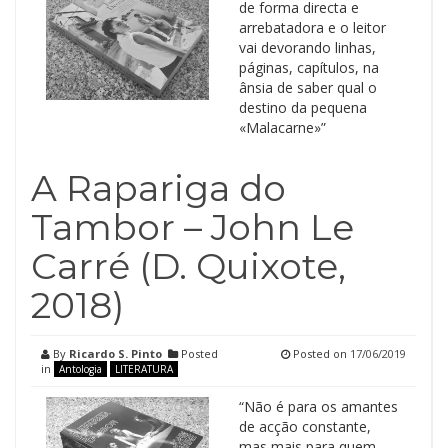
de forma directa e
arrebatadora e o leitor
vai devorando linhas,
páginas, capítulos, na
ânsia de saber qual o
destino da pequena
«Malacarne»”
A Rapariga do
Tambor – John Le
Carré (D. Quixote,
2018)
By
Ricardo S. Pinto
Posted
Posted on
17/06/2019
in
Antologia
LITERATURA
“Não é para os amantes
de acção constante,
mas mais para quem