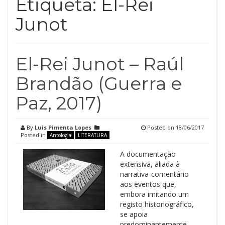
Etiqueta:
El-Rei
Junot
El-Rei Junot – Raúl
Brandão (Guerra e
Paz, 2017)
By
Luis Pimenta Lopes
Posted on
18/06/2017
Posted in
Antologia
LITERATURA
A documentação
extensiva, aliada à
narrativa-comentário
aos eventos que,
embora imitando um
registo historiográfico,
se apoia
predominantemente