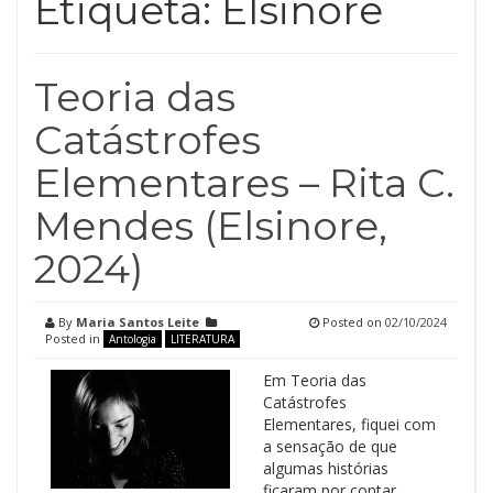
Etiqueta:
Elsinore
Teoria das
Catástrofes
Elementares – Rita C.
Mendes (Elsinore,
2024)
By
Maria Santos Leite
Posted on
02/10/2024
Posted in
Antologia
LITERATURA
Em Teoria das
Catástrofes
Elementares, fiquei com
a sensação de que
algumas histórias
ficaram por contar,