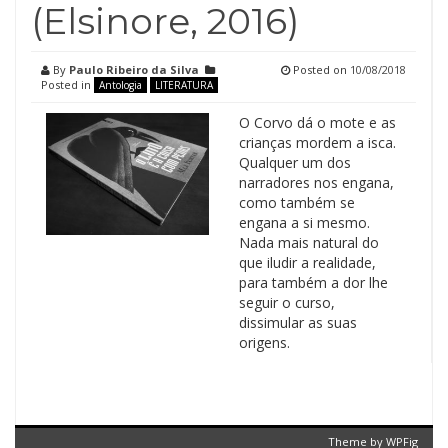
(Elsinore, 2016)
By
Paulo Ribeiro da Silva
Posted on
10/08/2018
Posted in
Antologia
LITERATURA
O Corvo dá o mote e as
crianças mordem a isca.
Qualquer um dos
narradores nos engana,
como também se
engana a si mesmo.
Nada mais natural do
que iludir a realidade,
para também a dor lhe
seguir o curso,
dissimular as suas
origens.
Theme by
WPFig