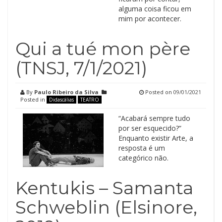
alguma coisa ficou em
mim por acontecer.
Qui a tué mon père
(TNSJ, 7/1/2021)
By
Paulo Ribeiro da Silva
Posted on
09/01/2021
Posted in
Didascálias
TEATRO
“Acabará sempre tudo
por ser esquecido?”
Enquanto existir Arte, a
resposta é um
categórico não.
Kentukis – Samanta
Schweblin (Elsinore,